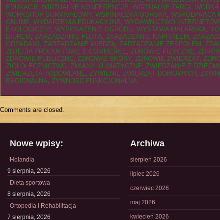
EDUKACJI
,
WIRTUALNE KONFERENCJE
,
WIRTUALNE TARGI
,
WORK-L
WORKSHOP SURVIVALOWY
,
WSPINACZKA GÓRSKA
,
WSPÓŁPRACA 
ONLINE
,
WYDARZENIA EDUKACYJNE
,
WYDAWNICTWO INTERNETO
EKOLOGICZNY
,
WYPOSAŻENIE OGRODU
,
WYSTAWA MALARSKA
,
YO
BIUREM
,
ZARZĄDZANIE FLOTĄ
,
ZARZĄDZANIE KAPITAŁEM
,
ZARZĄDZ
ODPADAMI
,
ZARZĄDZANIE WIEDZĄ
,
ZARZĄDZANIE ZESPOŁEM
,
ZDA
ZDJĘCIA PRODUKTOWE E-COMMERCE
,
ZDROWIE FIZYCZNE
,
ZDROW
ZDROWIE PUBLICZNE
,
ZDROWIE SKÓRY
,
ZDROWIE ZWIERZĄT
,
ZDRO
ZIOŁOLECZNICTWO
,
ZMIANY KLIMATYCZNE
,
ZWIEDZANIE Z DZIEĆMI
ZWIERZĘTA HODOWLANE
,
ŻYWIENIE ZWIERZĄT DOMOWYCH
,
ŻYWN
REGIONALNA
,
ŻYWNOŚĆ FUNKCJONALNA
Comments are closed.
Nowe wpisy:
Archiwa
Holandia
sierpień 2026
9 sierpnia, 2026
lipiec 2026
Dieta sportowa
czerwiec 2026
8 sierpnia, 2026
maj 2026
Ortopedia i Rehabilitacja
kwiecień 2026
7 sierpnia, 2026