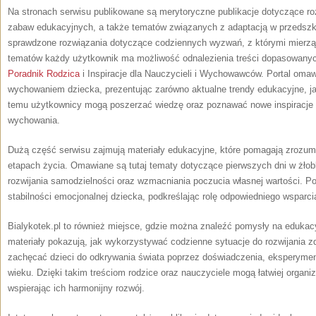
Na stronach serwisu publikowane są merytoryczne publikacje dotyczące roz
zabaw edukacyjnych, a także tematów związanych z adaptacją w przedszko
sprawdzone rozwiązania dotyczące codziennych wyzwań, z którymi mierzą s
tematów każdy użytkownik ma możliwość odnalezienia treści dopasowany
Poradnik Rodzica
i Inspiracje dla Nauczycieli i Wychowawców. Portal oma
wychowaniem dziecka, prezentując zarówno aktualne trendy edukacyjne, ja
temu użytkownicy mogą poszerzać wiedzę oraz poznawać nowe inspiracje 
wychowania.
Dużą część serwisu zajmują materiały edukacyjne, które pomagają zrozumi
etapach życia. Omawiane są tutaj tematy dotyczące pierwszych dni w żłobk
rozwijania samodzielności oraz wzmacniania poczucia własnej wartości. P
stabilności emocjonalnej dziecka, podkreślając rolę odpowiedniego wsparcia
Bialykotek.pl to również miejsce, gdzie można znaleźć pomysły na edukac
materiały pokazują, jak wykorzystywać codzienne sytuacje do rozwijania z
zachęcać dzieci do odkrywania świata poprzez doświadczenia, eksperyme
wieku. Dzięki takim treściom rodzice oraz nauczyciele mogą łatwiej organ
wspierając ich harmonijny rozwój.