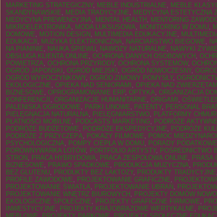
MARKETING STRATEGICZNY
,
MEBLE INDUSTRIALNE
,
MEBLE KLASY
SKANDYNAWSKIE
,
MEDIA TRADYCYJNE
,
MEDYCYNA ESTETYCZNA Z
MEDYCYNA PREWENCYJNA
,
MENTAL HEALTH
,
MENTORING ZAWOD
MIKROELEKTRONIKA
,
MODA LUKSUSOWA
,
MONITORING W DOMU
,
M
DOMOWE
,
MOTION DESIGN
,
MULTIMEDIA EDUKACYJNE
,
MULTIMEDI
EDUKACJI
,
MUZYKA ELEKTRONICZNA
,
NARCIARSTWO BIEGOWE
,
NA
NA PIANINIE
,
NAUKA ŚPIEWU
,
NAWOZY NATURALNE
,
NAWYKI ŻYWI
OBSŁUGA KLIENTA ONLINE
,
OCHRONA DANYCH OSOBOWYCH
,
OCHR
POWIETRZA
,
OCHRONA PRZYRODY
,
OCHRONA SYSTEMÓW
,
OCHRO
OGRÓD JAPOŃSKI
,
OGRÓD MIEJSKI
,
OGRÓD NOWOCZESNY
,
OGRÓD
OGRÓD WYPOCZYNKOWY
,
OGRÓD ZIMOWY POMYSŁY
,
OGRODNICTW
EKOLOGICZNE
,
OPIEKA NAD SENIORAMI
,
OPIEKA NAD ZWIERZĘTA
BIZNESOWE
,
OPROGRAMOWANIE ERP
,
OPTYKA
,
ORGANIZACJA D
KONFERENCJI
,
ORGANIZACJE HUMANITARNE
,
ORIGAMI
,
OŚWIETLE
PALENISKA OGRODOWE
,
PARKI LINOWE
,
PATENTY
,
PERSONAL BRA
PIELĘGNACJA NATURALNA
,
PIELĘGNIARSTWO
,
PLATFORMY CHMU
PŁATNOŚCI MOBILNE
,
PODCASTS MARKETING
,
PODRÓŻE AKTYWN
PODRÓŻE BUDŻETOWE
,
PODRÓŻE EKSPEDYCYJNE
,
PODRÓŻE KUL
PODRÓŻE Z PRZYCZEPĄ
,
POKAZY FILMOWE
,
POMOC MIĘDZYNAR
PSYCHOLOGICZNA
,
POMPY CIEPŁA W DOMU
,
PORADY PODATKOW
PORÓWNYWARKA LOTÓW
,
PORTFOLIO ARTYSTY
,
POŚREDNICTWO 
STRON
,
PRACA HYBRYDOWA
,
PRACA ZESPOŁOWA ONLINE
,
PRASA
BIZNESOWE
,
PRAWO SPADKOWE
,
PRODUKCJA MUZYCZNA
,
PRODUK
BEZ GLUTENU
,
PRODUKTY BEZ LAKTOZY
,
PRODUKTY TRADYCYJNE
PROFILE ZAWODOWE
,
PROJEKTOWANIE GRAFICZNE
,
PROJEKTOWA
PROJEKTOWANIE ŚWIATŁA
,
PROJEKTOWANIE UBRAŃ
,
PROJEKTOWA
PROJEKTOWANIE WNĘTRZ BIUROWYCH
,
PROJEKTY DOMÓW NOWO
EKOLOGICZNE SPOŁECZNE
,
PROJEKTY GRAFICZNE FIRMOWE
,
PRO
INWESTYCYJNE
,
PROJEKTY KRAJOBRAZOWE WERTYKALNE
,
PROJ
MEBLOWE
,
PROJEKTY PARKOWE
,
PROJEKTY SPOŁECZNE EDUKAC