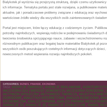
Bialykotek.pl wyróżnia się przejrzystą strukturą, dzięki czemu użytkowni
ich informacje. Tematyka portalu jest stale rozwijana, a publikowane mate
aktualne, jak i ponadczasowe problemy związane z edukacją oraz wychowa
wartościowe źródło wiedzy dla wszystkich osób zainteresowanych świadom
Portal jest miejscem, które łączy edukację z codziennym życiem. Publikow
potrzeby najmłodszych, wspierają rodziców w podejmowaniu świadomych dec
tworzenia środowiska sprzyjającego nauce, zabawie i wszechstronnemu roz
różnorodnym publikacjom oraz bogatej bazie materiałów Bialykotek.pl poz
wszystkich osób poszukujących rzetelnych informacji dotyczących dzieci,
nowoczesnych metod wspierania rozwoju najmłodszych pokoleń.
CATEGORIES:
BIZNES, FINANSE, EKONOMIA
TAGI:
ADOPCJE ZWIERZĄT
,
AGENCJE REKLAMOWE
,
AGROTURYSTYK
AKCESORIA DLA ZWIERZĄT DOMOWYCH
,
AKCESORIA OGRODOWE
,
AKTYWIZM SPOŁECZNY
,
AKTYWNOŚĆ TWÓRCZA
,
AKUSTYKA WNĘT
OGRODOWE
,
ANALITYKA INTERNETOWA
,
ANALIZA BIZNESOWA
,
ANA
EKONOMICZNA
,
ANALIZA PRAWNA
,
ANALIZA PRAWNA NIERUCHOMO
ANIMACJE 2D
,
ANIMACJE 3D
,
ANIMACJE EDUKACYJNE
,
ANIMAL RE