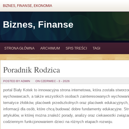
BIZNES, FINANSE, EKONOMIA
Biznes, Finanse
STRONA GŁÓWNA
ARCHIWUM
SPIS TREŚCI
TAGI
Poradnik Rodzica
POSTED BY ADMIN
ON CZERWIEC - 3 - 2026
portal Biały Kotek to innowacyjna strona internetowa, która została stworz
wychowawcach, a także wszystkich osobach zainteresowanych wychowanie
tematyce żłobków, placówek przedszkolnych oraz placówek edukacyjnych,
informacji dla osób, które chcą budować dobre fundamenty edukacyjne. S
artykułów, w której można znaleźć porady, analizy oraz ciekawostki związ
codziennym funkcjonowaniem dzieci na różnych etapach rozwoju.