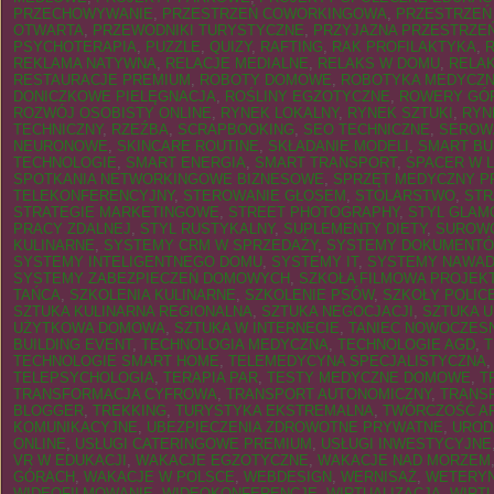
PRZECHOWYWANIE
,
PRZESTRZEŃ COWORKINGOWA
,
PRZESTRZEŃ
OTWARTA
,
PRZEWODNIKI TURYSTYCZNE
,
PRZYJAZNA PRZESTRZE
PSYCHOTERAPIA
,
PUZZLE
,
QUIZY
,
RAFTING
,
RAK PROFILAKTYKA
,
REKLAMA NATYWNA
,
RELACJE MEDIALNE
,
RELAKS W DOMU
,
RELA
RESTAURACJE PREMIUM
,
ROBOTY DOMOWE
,
ROBOTYKA MEDYCZ
DONICZKOWE PIELĘGNACJA
,
ROŚLINY EGZOTYCZNE
,
ROWERY GÓ
ROZWÓJ OSOBISTY ONLINE
,
RYNEK LOKALNY
,
RYNEK SZTUKI
,
RYN
TECHNICZNY
,
RZEŹBA
,
SCRAPBOOKING
,
SEO TECHNICZNE
,
SEROW
NEURONOWE
,
SKINCARE ROUTINE
,
SKŁADANIE MODELI
,
SMART BU
TECHNOLOGIE
,
SMART ENERGIA
,
SMART TRANSPORT
,
SPACER W L
SPOTKANIA NETWORKINGOWE BIZNESOWE
,
SPRZĘT MEDYCZNY P
TELEKONFERENCYJNY
,
STEROWANIE GŁOSEM
,
STOLARSTWO
,
STR
STRATEGIE MARKETINGOWE
,
STREET PHOTOGRAPHY
,
STYL GLAM
PRACY ZDALNEJ
,
STYL RUSTYKALNY
,
SUPLEMENTY DIETY
,
SUROWC
KULINARNE
,
SYSTEMY CRM W SPRZEDAŻY
,
SYSTEMY DOKUMENT
SYSTEMY INTELIGENTNEGO DOMU
,
SYSTEMY IT
,
SYSTEMY NAWAD
SYSTEMY ZABEZPIECZEŃ DOMOWYCH
,
SZKOŁA FILMOWA PROJEK
TAŃCA
,
SZKOLENIA KULINARNE
,
SZKOLENIE PSÓW
,
SZKOŁY POLIC
SZTUKA KULINARNA REGIONALNA
,
SZTUKA NEGOCJACJI
,
SZTUKA U
UŻYTKOWA DOMOWA
,
SZTUKA W INTERNECIE
,
TANIEC NOWOCZES
BUILDING EVENT
,
TECHNOLOGIA MEDYCZNA
,
TECHNOLOGIE AGD
,
T
TECHNOLOGIE SMART HOME
,
TELEMEDYCYNA SPECJALISTYCZNA
TELEPSYCHOLOGIA
,
TERAPIA PAR
,
TESTY MEDYCZNE DOMOWE
,
T
TRANSFORMACJA CYFROWA
,
TRANSPORT AUTONOMICZNY
,
TRANS
BLOGGER
,
TREKKING
,
TURYSTYKA EKSTREMALNA
,
TWÓRCZOŚĆ A
KOMUNIKACYJNE
,
UBEZPIECZENIA ZDROWOTNE PRYWATNE
,
UROD
ONLINE
,
USŁUGI CATERINGOWE PREMIUM
,
USŁUGI INWESTYCYJNE
VR W EDUKACJI
,
WAKACJE EGZOTYCZNE
,
WAKACJE NAD MORZEM
GÓRACH
,
WAKACJE W POLSCE
,
WEBDESIGN
,
WERNISAŻ
,
WETERYN
WIDEOFILMOWANIE
,
WIDEOKONFERENCJE
,
WIRTUALIZACJA
,
WIRT