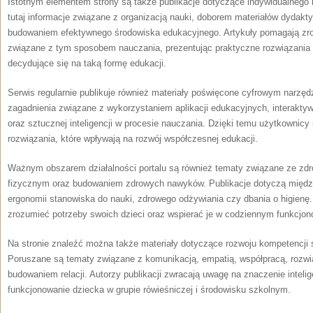
Istotnym elementem strony są także publikacje dotyczące indywidualnego 
tutaj informacje związane z organizacją nauki, doborem materiałów dydak
budowaniem efektywnego środowiska edukacyjnego. Artykuły pomagają zr
związane z tym sposobem nauczania, prezentując praktyczne rozwiązania
decydujące się na taką formę edukacji.
Serwis regularnie publikuje również materiały poświęcone cyfrowym narz
zagadnienia związane z wykorzystaniem aplikacji edukacyjnych, interaktyw
oraz sztucznej inteligencji w procesie nauczania. Dzięki temu użytkownic
rozwiązania, które wpływają na rozwój współczesnej edukacji.
Ważnym obszarem działalności portalu są również tematy związane ze zd
fizycznym oraz budowaniem zdrowych nawyków. Publikacje dotyczą między
ergonomii stanowiska do nauki, zdrowego odżywiania czy dbania o higienę.
zrozumieć potrzeby swoich dzieci oraz wspierać je w codziennym funkcjon
Na stronie znaleźć można także materiały dotyczące rozwoju kompetencji 
Poruszane są tematy związane z komunikacją, empatią, współpracą, rozwi
budowaniem relacji. Autorzy publikacji zwracają uwagę na znaczenie intelig
funkcjonowanie dziecka w grupie rówieśniczej i środowisku szkolnym.