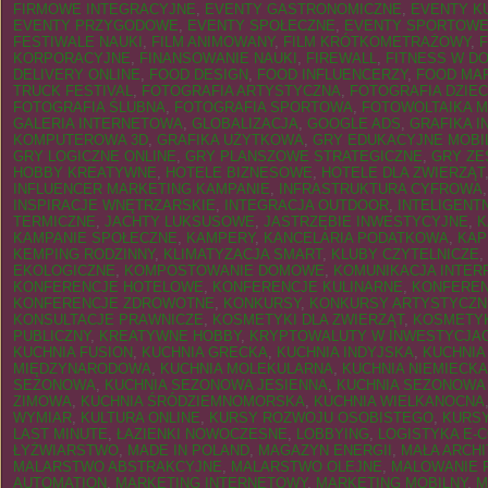
FIRMOWE INTEGRACYJNE
,
EVENTY GASTRONOMICZNE
,
EVENTY K
EVENTY PRZYGODOWE
,
EVENTY SPOŁECZNE
,
EVENTY SPORTOW
FESTIWALE NAUKI
,
FILM ANIMOWANY
,
FILM KRÓTKOMETRAŻOWY
,
KORPORACYJNE
,
FINANSOWANIE NAUKI
,
FIREWALL
,
FITNESS W D
DELIVERY ONLINE
,
FOOD DESIGN
,
FOOD INFLUENCERZY
,
FOOD MA
TRUCK FESTIVAL
,
FOTOGRAFIA ARTYSTYCZNA
,
FOTOGRAFIA DZIEC
FOTOGRAFIA ŚLUBNA
,
FOTOGRAFIA SPORTOWA
,
FOTOWOLTAIKA M
GALERIA INTERNETOWA
,
GLOBALIZACJA
,
GOOGLE ADS
,
GRAFIKA 
KOMPUTEROWA 3D
,
GRAFIKA UŻYTKOWA
,
GRY EDUKACYJNE MOBI
GRY LOGICZNE ONLINE
,
GRY PLANSZOWE STRATEGICZNE
,
GRY Z
HOBBY KREATYWNE
,
HOTELE BIZNESOWE
,
HOTELE DLA ZWIERZĄT
INFLUENCER MARKETING KAMPANIE
,
INFRASTRUKTURA CYFROWA
INSPIRACJE WNĘTRZARSKIE
,
INTEGRACJA OUTDOOR
,
INTELIGENT
TERMICZNE
,
JACHTY LUKSUSOWE
,
JASTRZĘBIE INWESTYCYJNE
,
K
KAMPANIE SPOŁECZNE
,
KAMPERY
,
KANCELARIA PODATKOWA
,
KAP
KEMPING RODZINNY
,
KLIMATYZACJA SMART
,
KLUBY CZYTELNICZE
,
EKOLOGICZNE
,
KOMPOSTOWANIE DOMOWE
,
KOMUNIKACJA INTE
KONFERENCJE HOTELOWE
,
KONFERENCJE KULINARNE
,
KONFEREN
KONFERENCJE ZDROWOTNE
,
KONKURSY
,
KONKURSY ARTYSTYCZN
KONSULTACJE PRAWNICZE
,
KOSMETYKI DLA ZWIERZĄT
,
KOSMETYK
PUBLICZNY
,
KREATYWNE HOBBY
,
KRYPTOWALUTY W INWESTYCJA
KUCHNIA FUSION
,
KUCHNIA GRECKA
,
KUCHNIA INDYJSKA
,
KUCHNIA
MIĘDZYNARODOWA
,
KUCHNIA MOLEKULARNA
,
KUCHNIA NIEMIECKA
SEZONOWA
,
KUCHNIA SEZONOWA JESIENNA
,
KUCHNIA SEZONOWA 
ZIMOWA
,
KUCHNIA ŚRÓDZIEMNOMORSKA
,
KUCHNIA WIELKANOCNA
WYMIAR
,
KULTURA ONLINE
,
KURSY ROZWOJU OSOBISTEGO
,
KURSY
LAST MINUTE
,
ŁAZIENKI NOWOCZESNE
,
LOBBYING
,
LOGISTYKA E-
ŁYŻWIARSTWO
,
MADE IN POLAND
,
MAGAZYN ENERGII
,
MAŁA ARCH
MALARSTWO ABSTRAKCYJNE
,
MALARSTWO OLEJNE
,
MALOWANIE 
AUTOMATION
,
MARKETING INTERNETOWY
,
MARKETING MOBILNY
,
M