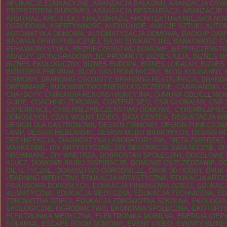
APLIKACJE EDUKACYJNE
,
ARANŻACJA BALKONU
,
ARANŻACJA OŚWI
PRZESTRZENI BIUROWEJ
,
ARANŻACJA RESTAURACJI
,
ARANŻACJE S
ARBITRAŻ
,
ARCHITEKT KRAJOBRAZU
,
ARCHITEKTURA MIEJSKA N
OGRODOWA
,
ASERTYWNOŚĆ
,
AUDIOGUIDE
,
AUKCJE SZTUKI
,
AUTO
AUTOMATYKA DOMOWA
,
AUTOMATYZACJA DOMOWA
,
BACKUP DAN
BADANIA OPINII PUBLICZNEJ
,
BAJKI EDUKACYJNE
,
BANKOWOŚĆ C
BEHAWIORYSTYKA
,
BEZPIECZEŃSTWO DOMOWE
,
BEZPIECZEŃSTW
ANALIZY
,
BIODEGRADOWALNE PRODUKTY
,
BIZNES AZJA
,
BIZNES D
BIZNES EKOLOGICZNY
,
BIZNES EUROPA
,
BIZNES LOKALNY
,
BIZNES
BIŻUTERIA PREMIUM
,
BLOG GASTRONOMICZNY
,
BLOG KULINARNY
,
FIRMOWY
,
BRANDING OSOBISTY
,
BRANDING RESTAURACJI
,
BRANDI
DREWNIANE
,
BUDOWNICTWO ENERGOOSZCZĘDNE
,
CARAVANING
,
CHATBOTY
,
CHIRURGIA REKONSTRUKCYJNA
,
CHMURA OBLICZENIO
GUIDE
,
COACHING ZDROWIA
,
CONTENT SEO
,
CSR GLOBALNY
,
CSR 
EXPERIENCE
,
CYBERBEZPIECZEŃSTWO DOMOWE
,
CYBERBEZPIE
DOROSŁYCH
,
CZAS WOLNY DZIECI
,
DATA CENTER
,
DEGUSTACJA WI
DESIGN DLA GASTRONOMII
,
DESIGN FIRMOWY
,
DESIGN FUNKCJON
LAMP
,
DESIGN MEBLARSKI
,
DESIGN MEBLI BIUROWYCH
,
DESIGN R
DEZYNFEKCJA
,
DIAGNOSTYKA LABORATORYJNA
,
DIETA ZWIERZĄT
MARKETING
,
DIY ARTYSTYCZNE
,
DIY DEKORACJE ŚWIĄTECZNE
,
DI
DREWNIANE
,
DIY WNĘTRZA
,
DOBROSTAN SPOŁECZNY
,
DOCELOWE 
KLUCZ
,
DOMOWE BIURO INSPIRACJE
,
DOMOWE OSZCZĘDZANIE
,
D
DIETETYCZNE
,
DORADZTWO OGRODNICZE
,
DRUK 3D HOBBY
,
DRUK
LEARNING MEDYCZNY
,
EDUKACJA ARTYSTYCZNA
,
EDUKACJA ARTYS
FINANSOWA DOROSŁYCH
,
EDUKACJA FINANSOWA DZIECI
,
EDUKAC
KLIMATYCZNA
,
EDUKACJA MEDYCZNA
,
EDUKACJA TECHNICZNA
,
ED
ZDROWOTNA DZIECI
,
EDUKACJA ZDROWOTNA SZKOLNA
,
EKOLOGIA
EKOLOGICZNE OGRODNICTWO
,
EKONOMIA SPOŁECZNA
,
EKOTURY
ELEKTRONIKA MEDYCZNA
,
ELEKTRONIKA MOBILNA
,
ENERGIA CIEP
SOLARNA
,
ESCAPE ROOM DOMOWY
,
EVENT VIDEO
,
EVENTY BIZN