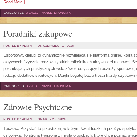
Read More ]
CATEGORIES:
BIZNES, FINANSE, EKONOMIA
Poradniki zakupowe
POSTED BY ADMIN
ON CZERWIEC - 1 - 2026
EsportowySklep.pl to dynamicznie rozwijająca się platforma online, która 
aktywnych fizycznie oraz wszystkich miłośnikach aktywności ruchowej. Se
poszukujących praktycznych wskazówek dotyczących odzieży sportowej, o
rodzaju dodatków sportowych. Dzięki bogatej bazie treści każdy użytkown
CATEGORIES:
BIZNES, FINANSE, EKONOMIA
Zdrowie Psychiczne
POSTED BY ADMIN
ON MAJ - 23 - 2026
Tęczowa Przystań to przestrzeń, w którym świat ludzkich przeżyć spotyk
człowieka. To strona tworzona z myślą o osobach, które chcą poznać sw