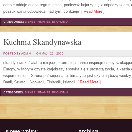
dobrze oddaje ducha tego miejsca, ponieważ kojarzy się z odpoczynkiem, 
poszukiwania odpowiedzi nad tym, co dzieje
[ Read More ]
CATEGORIES:
BIZNES, FINANSE, EKONOMIA
Kuchnia Skandynawska
POSTED BY ADMIN
ON MAJ - 22 - 2026
skandynawski świat to miejsce, które nieustannie inspiruje osoby szukają
Europy, w którym czyste krajobrazy spotyka się z prostotą życia, a każd
wspomnieniem. Strona poświęcona tej tematyce jest czytelną bazą wiedzy 
Danii, Szwecji, Norwegii, Finlandii, Islandii
[ Read More ]
CATEGORIES:
BIZNES, FINANSE, EKONOMIA
Nowe wpisy:
Archiwa