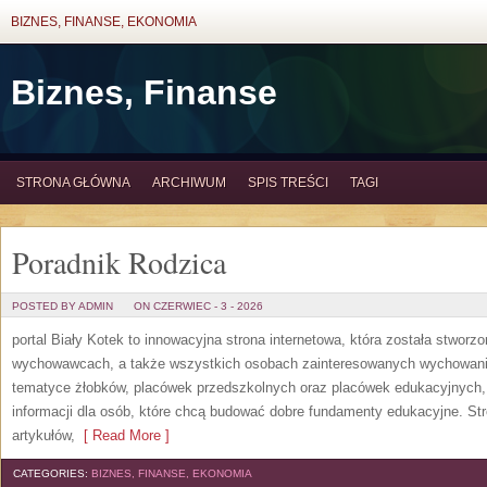
BIZNES, FINANSE, EKONOMIA
Biznes, Finanse
STRONA GŁÓWNA
ARCHIWUM
SPIS TREŚCI
TAGI
Poradnik Rodzica
POSTED BY ADMIN
ON CZERWIEC - 3 - 2026
portal Biały Kotek to innowacyjna strona internetowa, która została stworz
wychowawcach, a także wszystkich osobach zainteresowanych wychowanie
tematyce żłobków, placówek przedszkolnych oraz placówek edukacyjnych,
informacji dla osób, które chcą budować dobre fundamenty edukacyjne. S
artykułów,
[ Read More ]
CATEGORIES:
BIZNES, FINANSE, EKONOMIA