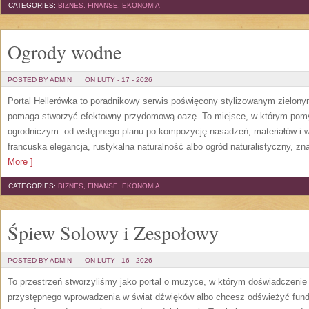
CATEGORIES:
BIZNES, FINANSE, EKONOMIA
Ogrody wodne
POSTED BY ADMIN
ON LUTY - 17 - 2026
Portal Hellerówka to poradnikowy serwis poświęcony stylizowanym zielon
pomaga stworzyć efektowny przydomową oazę. To miejsce, w którym pomy
ogrodniczym: od wstępnego planu po kompozycję nasadzeń, materiałów i wy
francuska elegancja, rustykalna naturalność albo ogród naturalistyczny, zn
More ]
CATEGORIES:
BIZNES, FINANSE, EKONOMIA
Śpiew Solowy i Zespołowy
POSTED BY ADMIN
ON LUTY - 16 - 2026
To przestrzeń stworzyliśmy jako portal o muzyce, w którym doświadczenie 
przystępnego wprowadzenia w świat dźwięków albo chcesz odświeżyć funda