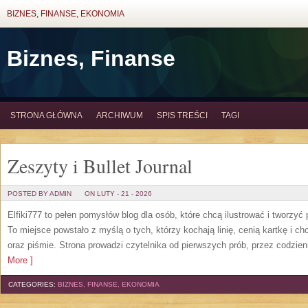
BIZNES, FINANSE, EKONOMIA
Biznes, Finanse
STRONA GŁÓWNA
ARCHIWUM
SPIS TREŚCI
TAGI
Zeszyty i Bullet Journal
POSTED BY ADMIN
ON LUTY - 21 - 2026
Elfiki777 to pełen pomysłów blog dla osób, które chcą ilustrować i tworz
To miejsce powstało z myślą o tych, którzy kochają linię, cenią kartkę i 
oraz piśmie. Strona prowadzi czytelnika od pierwszych prób, przez codzien
More ]
CATEGORIES:
BIZNES, FINANSE, EKONOMIA