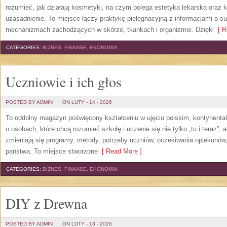
rozumieć, jak działają kosmetyki, na czym polega estetyka lekarska oraz k
uzasadnienie. To miejsce łączy praktykę pielęgnacyjną z informacjami o s
mechanizmach zachodzących w skórze, tkankach i organizmie. Dzięki
[ R
CATEGORIES:
BIZNES, FINANSE, EKONOMIA
Uczniowie i ich głos
POSTED BY ADMIN
ON LUTY - 14 - 2026
To oddolny magazyn poświęcony kształceniu w ujęciu polskim, kontynenta
o osobach, które chcą rozumieć szkołę i uczenie się nie tylko „tu i teraz”,
zmieniają się programy, metody, potrzeby uczniów, oczekiwania opiekunów,
państwa. To miejsce stworzone
[ Read More ]
CATEGORIES:
BIZNES, FINANSE, EKONOMIA
DIY z Drewna
POSTED BY ADMIN
ON LUTY - 13 - 2026