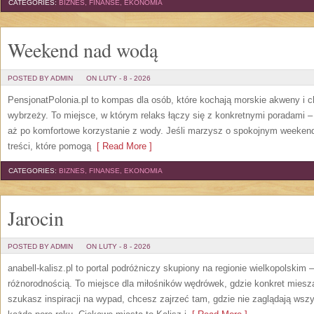
CATEGORIES:
BIZNES, FINANSE, EKONOMIA
Weekend nad wodą
POSTED BY ADMIN
ON LUTY - 8 - 2026
PensjonatPolonia.pl to kompas dla osób, które kochają morskie akweny i 
wybrzeży. To miejsce, w którym relaks łączy się z konkretnymi poradami –
aż po komfortowe korzystanie z wody. Jeśli marzysz o spokojnym weekend
treści, które pomogą
[ Read More ]
CATEGORIES:
BIZNES, FINANSE, EKONOMIA
Jarocin
POSTED BY ADMIN
ON LUTY - 8 - 2026
anabell-kalisz.pl to portal podróżniczy skupiony na regionie wielkopolskim 
różnorodnością. To miejsce dla miłośników wędrówek, gdzie konkret miesza
szukasz inspiracji na wypad, chcesz zajrzeć tam, gdzie nie zaglądają wszy