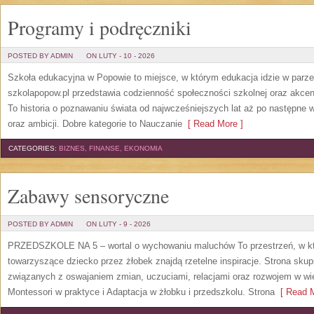
Programy i podręczniki
POSTED BY ADMIN
ON LUTY - 10 - 2026
Szkoła edukacyjna w Popowie to miejsce, w którym edukacja idzie w parz
szkolapopow.pl przedstawia codzienność społeczności szkolnej oraz akcent
To historia o poznawaniu świata od najwcześniejszych lat aż po następne
oraz ambicji. Dobre kategorie to Nauczanie
[ Read More ]
CATEGORIES:
BIZNES, FINANSE, EKONOMIA
Zabawy sensoryczne
POSTED BY ADMIN
ON LUTY - 9 - 2026
PRZEDSZKOLE NA 5 – wortal o wychowaniu maluchów To przestrzeń, w kt
towarzyszące dziecko przez żłobek znajdą rzetelne inspiracje. Strona skup
związanych z oswajaniem zmian, uczuciami, relacjami oraz rozwojem w 
Montessori w praktyce i Adaptacja w żłobku i przedszkolu. Strona
[ Read M