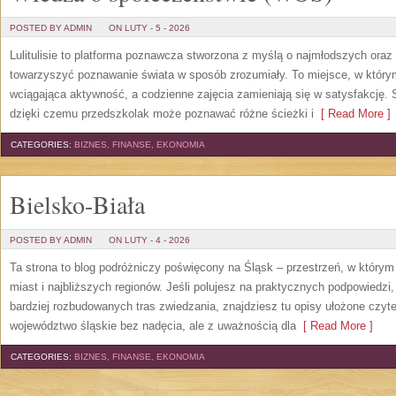
POSTED BY ADMIN
ON LUTY - 5 - 2026
Lulitulisie to platforma poznawcza stworzona z myślą o najmłodszych oraz
towarzyszyć poznawanie świata w sposób zrozumiały. To miejsce, w któr
wciągająca aktywność, a codzienne zajęcia zamieniają się w satysfakcję. S
dzięki czemu przedszkolak może poznawać różne ścieżki i
[ Read More ]
CATEGORIES:
BIZNES, FINANSE, EKONOMIA
Bielsko-Biała
POSTED BY ADMIN
ON LUTY - 4 - 2026
Ta strona to blog podróżniczy poświęcony na Śląsk – przestrzeń, w któr
miast i najbliższych regionów. Jeśli polujesz na praktycznych podpowied
bardziej rozbudowanych tras zwiedzania, znajdziesz tu opisy ułożone czyte
województwo śląskie bez nadęcia, ale z uważnością dla
[ Read More ]
CATEGORIES:
BIZNES, FINANSE, EKONOMIA