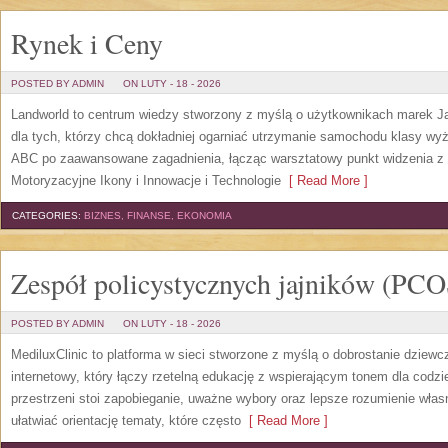
Rynek i Ceny
POSTED BY ADMIN
ON LUTY - 18 - 2026
Landworld to centrum wiedzy stworzony z myślą o użytkownikach marek Ja
dla tych, którzy chcą dokładniej ogarniać utrzymanie samochodu klasy wyż
ABC po zaawansowane zagadnienia, łącząc warsztatowy punkt widzenia z t
Motoryzacyjne Ikony i Innowacje i Technologie
[ Read More ]
CATEGORIES:
BIZNES, FINANSE, EKONOMIA
Zespół policystycznych jajników (PCO
POSTED BY ADMIN
ON LUTY - 18 - 2026
MediluxClinic to platforma w sieci stworzone z myślą o dobrostanie dziew
internetowy, który łączy rzetelną edukację z wspierającym tonem dla codz
przestrzeni stoi zapobieganie, uważne wybory oraz lepsze rozumienie włas
ułatwiać orientację tematy, które często
[ Read More ]