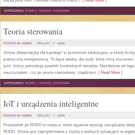
każdą porę roku. Ciekawe miasta to Kalisz i
[ Read More ]
CATEGORIES:
BIZNES, FINANSE, EKONOMIA
Teoria sterowania
POSTED BY ADMIN
ON LUTY - 7 - 2026
Strona „Matematyka dla każdego” to przestrzeń edukacyjna, w której liczby
praktyczną umiejętnością. To baza wiedzy dla osób, które chcą zrozumieć
tych, którzy potrzebują powtórki konkretnych tematów. Niezależnie od tego
nauczycielem, czy po prostu samoukiem, znajdziesz
[ Read More ]
CATEGORIES:
BIZNES, FINANSE, EKONOMIA
IoT i urządzenia inteligentne
POSTED BY ADMIN
ON LUTY - 7 - 2026
Przewodnik po RODO to miejsce, które wyjaśnia wymogi zarządzania dan
RODO. Strona jest zaprojektowana z myślą o realnych sytuacjach w organ