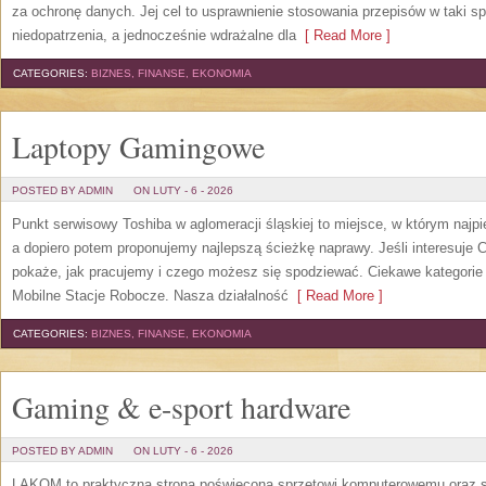
za ochronę danych. Jej cel to usprawnienie stosowania przepisów w taki s
niedopatrzenia, a jednocześnie wdrażalne dla
[ Read More ]
CATEGORIES:
BIZNES, FINANSE, EKONOMIA
Laptopy Gamingowe
POSTED BY ADMIN
ON LUTY - 6 - 2026
Punkt serwisowy Toshiba w aglomeracji śląskiej to miejsce, w którym naj
a dopiero potem proponujemy najlepszą ścieżkę naprawy. Jeśli interesuje C
pokaże, jak pracujemy i czego możesz się spodziewać. Ciekawe kategorie 
Mobilne Stacje Robocze. Nasza działalność
[ Read More ]
CATEGORIES:
BIZNES, FINANSE, EKONOMIA
Gaming & e-sport hardware
POSTED BY ADMIN
ON LUTY - 6 - 2026
LAKOM to praktyczna strona poświęcona sprzętowi komputerowemu oraz se