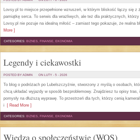
Lovsy.pl to miejsce przepełnione wzruszeń, w którym bliskość łączy się z
pamiątkę serca. To serwis dla wrażliwych, ale też dla praktycznych, któr
Lovsy.pl nie pozuje na idealną miłość – zamiast tego pokazuje, że realna b
More ]
CATEGORIES:
BIZNES, FINANSE, EKONOMIA
Legendy i ciekawostki
POSTED BY ADMIN
ON LUTY - 5 - 2026
To blog o podróżach po Lubelszczyźnie, stworzony z myślą o osobach, któr
chcą układać wyjazdy w sposób bezproblemowy. Znajdziesz tu opisy tras, i
pomysły na dłuższą wyprawę. To przestrzeń dla tych, którzy cenią kameral
i
[ Read More ]
CATEGORIES:
BIZNES, FINANSE, EKONOMIA
Wiedza o społeczeństwie (WOS)