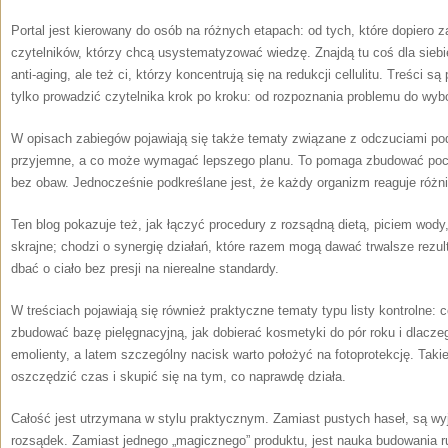
Portal jest kierowany do osób na różnych etapach: od tych, które dopiero 
czytelników, którzy chcą usystematyzować wiedzę. Znajdą tu coś dla siebi
anti-aging, ale też ci, którzy koncentrują się na redukcji cellulitu. Treści 
tylko prowadzić czytelnika krok po kroku: od rozpoznania problemu do wyb
W opisach zabiegów pojawiają się także tematy związane z odczuciami p
przyjemne, a co może wymagać lepszego planu. To pomaga zbudować poczuc
bez obaw. Jednocześnie podkreślane jest, że każdy organizm reaguje różni
Ten blog pokazuje też, jak łączyć procedury z rozsądną dietą, piciem wody,
skrajne; chodzi o synergię działań, które razem mogą dawać trwalsze rezulta
dbać o ciało bez presji na nierealne standardy.
W treściach pojawiają się również praktyczne tematy typu listy kontrolne:
zbudować bazę pielęgnacyjną, jak dobierać kosmetyki do pór roku i dlacze
emolienty, a latem szczególny nacisk warto położyć na fotoprotekcję. Taki
oszczędzić czas i skupić się na tym, co naprawdę działa.
Całość jest utrzymana w stylu praktycznym. Zamiast pustych haseł, są wyj
rozsądek. Zamiast jednego „magicznego” produktu, jest nauka budowania ru