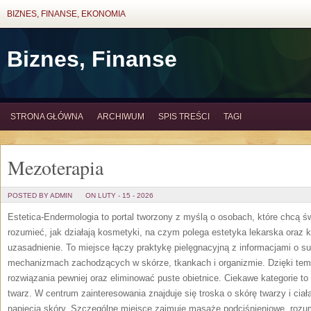
BIZNES, FINANSE, EKONOMIA
Biznes, Finanse
STRONA GŁÓWNA
ARCHIWUM
SPIS TREŚCI
TAGI
Mezoterapia
POSTED BY ADMIN
ON LUTY - 15 - 2026
Estetica-Endermologia to portal tworzony z myślą o osobach, które chcą ś
rozumieć, jak działają kosmetyki, na czym polega estetyka lekarska oraz k
uzasadnienie. To miejsce łączy praktykę pielęgnacyjną z informacjami o s
mechanizmach zachodzących w skórze, tkankach i organizmie. Dzięki tem
rozwiązania pewniej oraz eliminować puste obietnice. Ciekawe kategorie to
twarz. W centrum zainteresowania znajduje się troska o skórę twarzy i cia
napięcia skóry. Szczególne miejsce zajmuje masaże podciśnieniowe, rozu