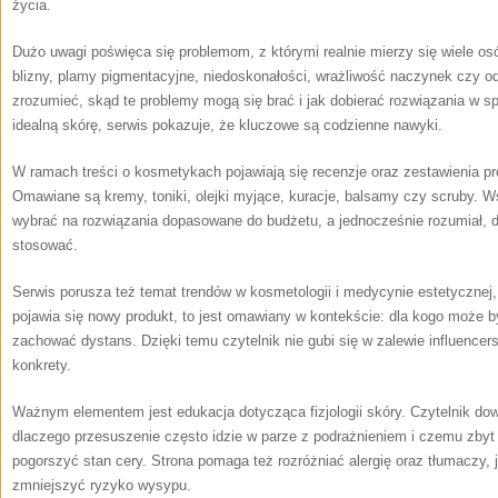
życia.
Dużo uwagi poświęca się problemom, z którymi realnie mierzy się wiele osób:
blizny, plamy pigmentacyjne, niedoskonałości, wrażliwość naczynek czy o
zrozumieć, skąd te problemy mogą się brać i jak dobierać rozwiązania w 
idealną skórę, serwis pokazuje, że kluczowe są codzienne nawyki.
W ramach treści o kosmetykach pojawiają się recenzje oraz zestawienia p
Omawiane są kremy, toniki, olejki myjące, kuracje, balsamy czy scruby. W
wybrać na rozwiązania dopasowane do budżetu, a jednocześnie rozumiał, dl
stosować.
Serwis porusza też temat trendów w kosmetologii i medycynie estetycznej, al
pojawia się nowy produkt, to jest omawiany w kontekście: dla kogo może b
zachować dystans. Dzięki temu czytelnik nie gubi się w zalewie influencer
konkrety.
Ważnym elementem jest edukacja dotycząca fizjologii skóry. Czytelnik dowi
dlaczego przesuszenie często idzie w parze z podrażnieniem i czemu zby
pogorszyć stan cery. Strona pomaga też rozróżniać alergię oraz tłumaczy
zmniejszyć ryzyko wysypu.