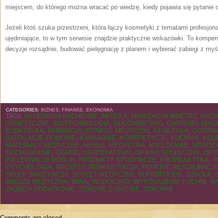
miejscem, do którego można wracać po wiedzę, kiedy pojawia się pytanie 
Jeżeli ktoś szuka przestrzeni, która łączy kosmetyki z tematami profesjona
ujędrniające, to w tym serwisie znajdzie praktyczne wskazówki. To kompe
decyzje rozsądnie, budować pielęgnację z planem i wybierać zabiegi z myś
CATEGORIES:
BIZNES, FINANSE, EKONOMIA
TAGI:
AKCESORIA KUCHENNE
,
APTEKA
,
ARANŻACJA WNĘTRZ
,
ARCH
GENETYCZNE
,
BIOTECHNOLOGIA
,
BUDOWNICTWO
,
CHOROBY
,
DIA
ELEKTRYKA
,
FARMACJA
,
FITNESS MEDYCZNY
,
GENETYKA
,
GOTOW
INSTALACJE DOMOWE
,
KAWIARNIE
,
KOREPETYCJE
,
KUCHNIA
,
KULI
MATERIAŁY MEDYCZNE
,
MEBLE
,
MEDYCYNA
,
MIESZKANIE
,
MOTOC
ODCHUDZANIE
,
OGRÓD
,
OGRODNICTWO
,
OPIEKA SPOŁECZNA
,
OPI
PIELĘGNACJA ROŚLIN
,
PRODUKTY SPOŻYWCZE
,
PROFILAKTYKA
,
P
PSYCHOLOGIA
,
RECEPTY
,
REHABILITACJA
,
REMONT
,
RESTAURACJ
SKLEP SPOŻYWCZY
,
SPRZĘT MEDYCZNY
,
SUPERFOODS
,
SZKOŁA
,
WIEDZA MEDYCZNA
,
WINA
,
WODOCIĄGI
,
WYPOSAŻENIE KUCHNI
,
W
ZAJĘCIA DODATKOWE
,
ZDROWE ŻYWIENIE
,
ZDROWIE
Comments are closed.