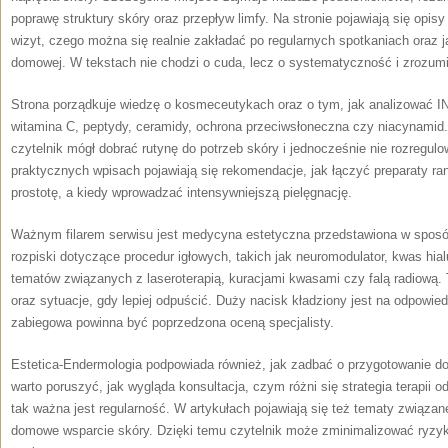
poprawę struktury skóry oraz przepływ limfy. Na stronie pojawiają się opis
wizyt, czego można się realnie zakładać po regularnych spotkaniach oraz ja
domowej. W tekstach nie chodzi o cuda, lecz o systematyczność i zrozum
Strona porządkuje wiedzę o kosmeceutykach oraz o tym, jak analizować IN
witamina C, peptydy, ceramidy, ochrona przeciwsłoneczna czy niacynamid.
czytelnik mógł dobrać rutynę do potrzeb skóry i jednocześnie nie rozregulo
praktycznych wpisach pojawiają się rekomendacje, jak łączyć preparaty ra
prostotę, a kiedy wprowadzać intensywniejszą pielęgnację.
Ważnym filarem serwisu jest medycyna estetyczna przedstawiona w sposób
rozpiski dotyczące procedur igłowych, takich jak neuromodulator, kwas hial
tematów związanych z laseroterapią, kuracjami kwasami czy falą radiową. 
oraz sytuacje, gdy lepiej odpuścić. Duży nacisk kładziony jest na odpowied
zabiegowa powinna być poprzedzona oceną specjalisty.
Estetica-Endermologia podpowiada również, jak zadbać o przygotowanie do 
warto poruszyć, jak wygląda konsultacja, czym różni się strategia terapii o
tak ważna jest regularność. W artykułach pojawiają się też tematy związan
domowe wsparcie skóry. Dzięki temu czytelnik może zminimalizować ryzyko 