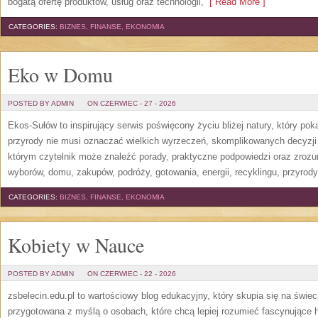
bogatą ofertę produktów, usług oraz technologii,
[ Read More ]
CATEGORIES:
BIZNES, FINANSE, EKONOMIA
Eko w Domu
POSTED BY ADMIN
ON CZERWIEC - 27 - 2026
Ekos-Sułów to inspirujący serwis poświęcony życiu bliżej natury, który po
przyrody nie musi oznaczać wielkich wyrzeczeń, skomplikowanych decyzji
którym czytelnik może znaleźć porady, praktyczne podpowiedzi oraz zroz
wyborów, domu, zakupów, podróży, gotowania, energii, recyklingu, przyrod
CATEGORIES:
BIZNES, FINANSE, EKONOMIA
Kobiety w Nauce
POSTED BY ADMIN
ON CZERWIEC - 22 - 2026
zsbelecin.edu.pl to wartościowy blog edukacyjny, który skupia się na świec
przygotowana z myślą o osobach, które chcą lepiej rozumieć fascynujące hi