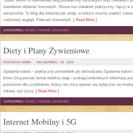
Studio Veriss to internetowy blog poświęcony stylizacjom oraz ciekawym 
świadomie dobierać kosmetyki. Strona ma charakter praktyczny i łączy w 
wizażystów. To blog dla miłośniczek urody, w którym można znaleźć zarówn
codzienny wygląd. Polecam Kosmetyki
[ Read More ]
CATEGORIES:
BIZNES, FINANSE, EKONOMIA
Diety i Plany Żywieniowe
POSTED BY ADMIN
ON CZERWIEC - 18 - 2026
Spalarnia kalorii – praktyczny przewodnik po odchudzaniu Spalarnia kalorii
które chcą poznać temat redukcji wagi i szukają konkretnych informacji p
przestrzeń dla czytelników, którzy nie chcą opierać się wyłącznie na modn
zdrowy styl życia
[ Read More ]
CATEGORIES:
BIZNES, FINANSE, EKONOMIA
Internet Mobilny i 5G