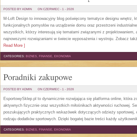
POSTED BY ADMIN
ON CZERWIEC - 1 - 2026
M-Loft Design to innowacyjny blog poświęcony tematyce designu wnętrz, kt
funkcjonalnych pomysłów na urządzenie domu oraz przestrzeni industrialne
wszystkich, którzy interesują się tematami związanymi z projektowaniem,
najnowszymi rozwiązaniami w świecie wyposażenia i wystroju. Zobacz także
Read More ]
CATEGORIES:
BIZNES, FINANSE, EKONOMIA
Poradniki zakupowe
POSTED BY ADMIN
ON CZERWIEC - 1 - 2026
EsportowySklep.pl to dynamicznie rozwijająca się platforma online, która 
aktywnych fizycznie oraz wszystkich miłośnikach aktywności ruchowej. Se
poszukujących praktycznych wskazówek dotyczących odzieży sportowej, o
rodzaju dodatków sportowych. Dzięki bogatej bazie treści każdy użytkown
CATEGORIES:
BIZNES, FINANSE, EKONOMIA