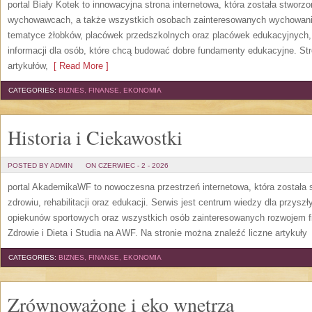
portal Biały Kotek to innowacyjna strona internetowa, która została stworz
wychowawcach, a także wszystkich osobach zainteresowanych wychowanie
tematyce żłobków, placówek przedszkolnych oraz placówek edukacyjnych,
informacji dla osób, które chcą budować dobre fundamenty edukacyjne. S
artykułów,
[ Read More ]
CATEGORIES:
BIZNES, FINANSE, EKONOMIA
Historia i Ciekawostki
POSTED BY ADMIN
ON CZERWIEC - 2 - 2026
portal AkademikaWF to nowoczesna przestrzeń internetowa, która została s
zdrowiu, rehabilitacji oraz edukacji. Serwis jest centrum wiedzy dla przysz
opiekunów sportowych oraz wszystkich osób zainteresowanych rozwojem f
Zdrowie i Dieta i Studia na AWF. Na stronie można znaleźć liczne artykuły
[
CATEGORIES:
BIZNES, FINANSE, EKONOMIA
Zrównoważone i eko wnętrza