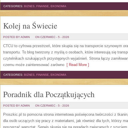
CATEGORIES:
BIZNES, FINANSE, EKONOMIA
Kolej na Świecie
POSTED BY ADMIN
ON CZERWIEC - 5 - 2026
CTCU to cyfrowa przestrzeń, które skupia się na transporcie szynowym ora
transportu. To blog tworzony z myślą o osobach, które interesują się trans
czytelnikach szukających przystępnych wyjaśnień. Strona łączy zamiłowani
czemu może zainteresować zarówno
[ Read More ]
CATEGORIES:
BIZNES, FINANSE, EKONOMIA
Poradnik dla Początkujących
POSTED BY ADMIN
ON CZERWIEC - 5 - 2026
Proszkic.pl to pomocna strona internetowa poświęcona twórczości z tkani
dla osób uczących się pracy z materiałami, jak również dla tych, którzy m
poszerzać warsztat. Serwis skupia się na poradach związanych z szycie