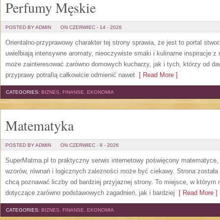
Perfumy Męskie
POSTED BY ADMIN
ON CZERWIEC - 14 - 2026
Orientalno-przyprawowy charakter tej strony sprawia, że jest to portal stw
uwielbiają intensywne aromaty, nieoczywiste smaki i kulinarne inspiracje z 
może zainteresować zarówno domowych kucharzy, jak i tych, którzy od da
przyprawy potrafią całkowicie odmienić nawet
[ Read More ]
CATEGORIES:
BIZNES, FINANSE, EKONOMIA
Matematyka
POSTED BY ADMIN
ON CZERWIEC - 9 - 2026
SuperMatma.pl to praktyczny serwis internetowy poświęcony matematyce, k
wzorów, równań i logicznych zależności może być ciekawy. Strona została
chcą poznawać liczby od bardziej przyjaznej strony. To miejsce, w którym
dotyczące zarówno podstawowych zagadnień, jak i bardziej
[ Read More ]
CATEGORIES:
BIZNES, FINANSE, EKONOMIA