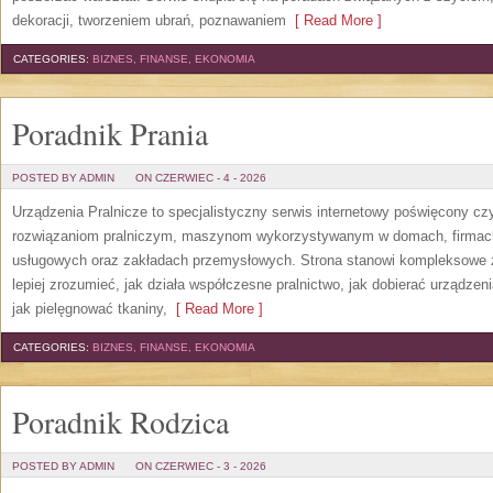
dekoracji, tworzeniem ubrań, poznawaniem
[ Read More ]
CATEGORIES:
BIZNES, FINANSE, EKONOMIA
Poradnik Prania
POSTED BY ADMIN
ON CZERWIEC - 4 - 2026
Urządzenia Pralnicze to specjalistyczny serwis internetowy poświęcony cz
rozwiązaniom pralniczym, maszynom wykorzystywanym w domach, firmach, 
usługowych oraz zakładach przemysłowych. Strona stanowi kompleksowe źr
lepiej zrozumieć, jak działa współczesne pralnictwo, jak dobierać urządzen
jak pielęgnować tkaniny,
[ Read More ]
CATEGORIES:
BIZNES, FINANSE, EKONOMIA
Poradnik Rodzica
POSTED BY ADMIN
ON CZERWIEC - 3 - 2026