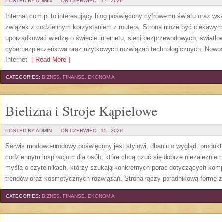
POSTED BY ADMIN
ON CZERWIEC - 17 - 2026
Internat.com.pl to interesujący blog poświęcony cyfrowemu światu oraz w
związek z codziennym korzystaniem z routera. Strona może być ciekawym
uporządkować wiedzę o świecie internetu, sieci bezprzewodowych, światło
cyberbezpieczeństwa oraz użytkowych rozwiązań technologicznych. Nowośc
Internet
[ Read More ]
CATEGORIES:
BIZNES, FINANSE, EKONOMIA
Bielizna i Stroje Kąpielowe
POSTED BY ADMIN
ON CZERWIEC - 15 - 2026
Serwis modowo-urodowy poświęcony jest stylowi, dbaniu o wygląd, produ
codziennym inspiracjom dla osób, które chcą czuć się dobrze niezależnie 
myślą o czytelnikach, którzy szukają konkretnych porad dotyczących kom
trendów oraz kosmetycznych rozwiązań. Strona łączy poradnikową formę z
CATEGORIES:
BIZNES, FINANSE, EKONOMIA