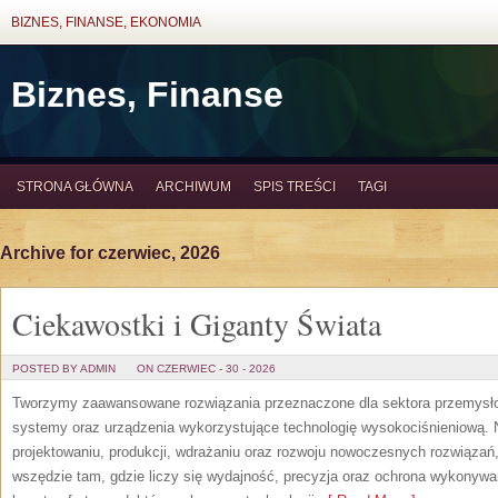
BIZNES, FINANSE, EKONOMIA
Biznes, Finanse
STRONA GŁÓWNA
ARCHIWUM
SPIS TREŚCI
TAGI
Archive for czerwiec, 2026
Ciekawostki i Giganty Świata
POSTED BY ADMIN
ON CZERWIEC - 30 - 2026
Tworzymy zaawansowane rozwiązania przeznaczone dla sektora przemysłow
systemy oraz urządzenia wykorzystujące technologię wysokociśnieniową. N
projektowaniu, produkcji, wdrażaniu oraz rozwoju nowoczesnych rozwiązań,
wszędzie tam, gdzie liczy się wydajność, precyzja oraz ochrona wykonywa