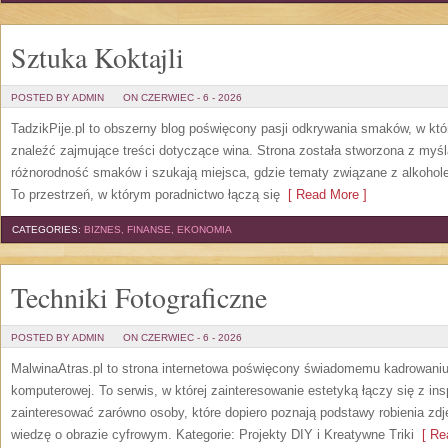
Sztuka Koktajli
POSTED BY ADMIN
ON CZERWIEC - 6 - 2026
TadzikPije.pl to obszerny blog poświęcony pasji odkrywania smaków, w k
znaleźć zajmujące treści dotyczące wina. Strona została stworzona z myśl
różnorodność smaków i szukają miejsca, gdzie tematy związane z alkohol
To przestrzeń, w którym poradnictwo łączą się
[ Read More ]
CATEGORIES:
BIZNES, FINANSE, EKONOMIA
Techniki Fotograficzne
POSTED BY ADMIN
ON CZERWIEC - 6 - 2026
MalwinaAtras.pl to strona internetowa poświęcony świadomemu kadrowaniu, 
komputerowej. To serwis, w której zainteresowanie estetyką łączy się z in
zainteresować zarówno osoby, które dopiero poznają podstawy robienia zdję
wiedzę o obrazie cyfrowym. Kategorie: Projekty DIY i Kreatywne Triki
[ Rea