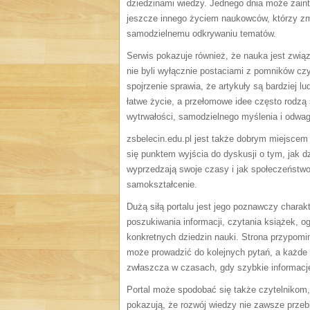
dziedzinami wiedzy. Jednego dnia może zaint
jeszcze innego życiem naukowców, którzy zmi
samodzielnemu odkrywaniu tematów.
Serwis pokazuje również, że nauka jest zwią
nie byli wyłącznie postaciami z pomników czy
spojrzenie sprawia, że artykuły są bardziej 
łatwe życie, a przełomowe idee często rodzą 
wytrwałości, samodzielnego myślenia i odwag
zsbelecin.edu.pl jest także dobrym miejscem 
się punktem wyjścia do dyskusji o tym, jak dzi
wyprzedzają swoje czasy i jak społeczeństw
samokształcenie.
Dużą siłą portalu jest jego poznawczy chara
poszukiwania informacji, czytania książek, 
konkretnych dziedzin nauki. Strona przypomi
może prowadzić do kolejnych pytań, a każde
zwłaszcza w czasach, gdy szybkie informacje
Portal może spodobać się także czytelnikom,
pokazują, że rozwój wiedzy nie zawsze prze