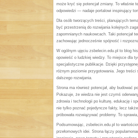
może kryć się potencjał zmiany. To właśnie 
odpowiedzi — nadaje portalowi inspirujący ton
Dla osób tworzących treści, planujących tema
być przestrzenią do rozwijania kolejnych za
zapomnianych naukowcach. Taki potencjał tem
zachowując jednocześnie spójność i rozpoznaw
W ogólnym ujęciu zsbelecin.edu.pl to blog h
opowieść o ludzkiej wiedzy. To miejsce dla ty
specjalistyczne publikacje. Dzięki przystęp
różnym poziomie przygotowania. Jego treści 
dalszego rozwijania.
Strona ma również potencjał, aby budować poz
Pokazuje, że wiedza nie jest czymś oderwan
zdrowia i technologii po kulturę, edukację i s
nie tylko poznać pojedyncze fakty, lecz tak
próbowała rozwiązywać problemy. To sprawia, ż
Podsumowując, zsbelecin.edu.pl to wartościo
przełomowych idei. Strona łączy popularnona