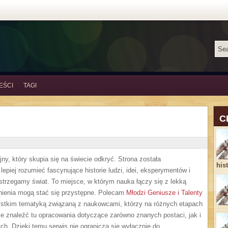
EŚCI
TAGI
C
ny, który skupia się na świecie odkryć. Strona została
his
epiej rozumieć fascynujące historie ludzi, idei, eksperymentów i
strzegamy świat. To miejsce, w którym nauka łączy się z lekką
dnienia mogą stać się przystępne. Polecam
Młodzi Geniusze i Talenty
ystkim tematyką związaną z naukowcami, którzy na różnych etapach
może znaleźć tu opracowania dotyczące zarówno znanych postaci, jak i
ch. Dzięki temu serwis nie ogranicza się wyłącznie do