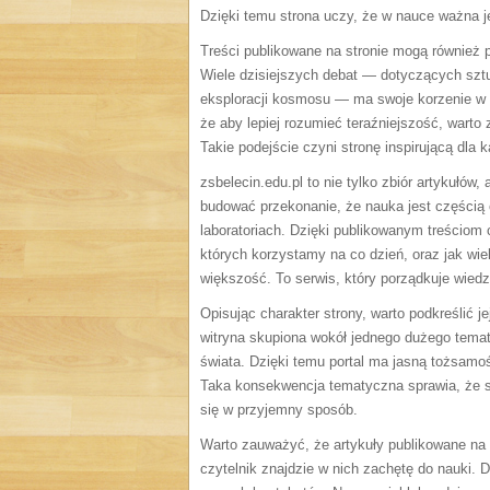
Dzięki temu strona uczy, że w nauce ważna je
Treści publikowane na stronie mogą również
Wiele dzisiejszych debat — dotyczących sztuc
eksploracji kosmosu — ma swoje korzenie w d
że aby lepiej rozumieć teraźniejszość, warto
Takie podejście czyni stronę inspirującą dla 
zsbelecin.edu.pl to nie tylko zbiór artykułów
budować przekonanie, że nauka jest częścią 
laboratoriach. Dzięki publikowanym treściom 
których korzystamy na co dzień, oraz jak wie
większość. To serwis, który porządkuje wiedz
Opisując charakter strony, warto podkreślić je
witryna skupiona wokół jednego dużego temat
świata. Dzięki temu portal ma jasną tożsam
Taka konsekwencja tematyczna sprawia, że st
się w przyjemny sposób.
Warto zauważyć, że artykuły publikowane na
czytelnik znajdzie w nich zachętę do nauki. 