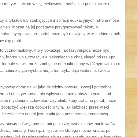
ten motyw — wiara w siłę ciekawości, myślenia i poszukiwania
.
ty artykułów lub szukających inspiracji edukacyjnych, strona może
gadnień. Można na jej podstawie przygotowywać teksty o
atyczny sprawia, że portal może być rozwijany w wielu kierunkach,
alny profil.
istoryczno-naukowy, który pokazuje, jak fascynująca może być
ch, którzy lubią czytać, ale niekoniecznie chcą sięgać od razu po
nej formule serwis może zachęcać do nauki osoby w różnym wieku i o
są pobudzające wyobraźnię, a tematyka daje wiele możliwości
ytywny obraz nauki jako dziedziny otwartej, żywej i potrzebnej.
ym od rzeczywistości, ale wpływa na każdy obszar życia — od
posób myślenia o człowieku. Czytelnik, który trafia na portal, może
że zobaczyć większą opowieść o tym, jak ludzkość przez wieki
e zsbelecin.edu.pl jest inspirującą przestrzenią internetową.
wy serwis poświęcony historii geniuszy, wynalazców, naukowców i
ukową narrację, tworząc miejsce, do którego można wracać po