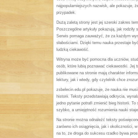
najpopularniejszych nazwisk, ale pokazuje, że
przypadek.
Dużą zaletą strony jest jej szeroki zakres t
Poszczególne artykuły pokazują, jak rodziły s
Serwis pomaga zauważyć, że za każdym wyna
słabościami. Dzięki temu nauka przestaje być
ludzką ciekawość.
Witryna może być pomocna dla uczniów, stude
osób, które lubią poznawać ciekawostki. Jej 
publikowane na stronie mają charakter inform
lektury, jak i wtedy, gdy czytelnik chce zroz
zsbelecin.edu.pl pokazuje, że nauka nie mu
historii. Teksty przedstawiają odkrycia, wyna
jedno pytanie potrafi zmienić bieg historii. 
szybko, a umiejętność rozumienia nauki staj
Na stronie można odnaleźć teksty poświęcone
zarówno ich osiągnięcia, jak i okoliczności
na to, że droga do sukcesu rzadko bywa pros