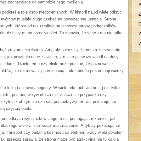
ównież zachęcające do samodzielnego myślenia.
P
e podkreśla rolę osób niedocenianych. W historii nauki wiele odkryć
Z
lu twórców musiało długo czekać na powszechne uznanie. Strona
O
m tych, którzy od razu trafiają na pierwsze strony podręczników.
re działały mimo przeciwności. To sprawia, że serwis ma nie tylko
W
.
W
ć zrozumienia świata. Artykuły pokazują, że nauka zaczyna się
ała, jak powstało dane zjawisko, kto jako pierwszy wpadł na dany
cie ludzi. Dzięki temu czytelnik może poczuć, że poznawanie
 faktów, ale rozmową z przeszłością. Taki sposób prezentacji wiedzy
óre lubią naukowe anegdoty. W wielu tekstach ważne są nie tylko
arakter postaci, wpływ otoczenia, znaczenie przypadku czy
czytelnik otrzymuje szerszą perspektywę. Serwis pokazuje, że
 są częścią epoki.
storii odkryć i wynalazków. Jego treści pomagają zrozumieć, jak
dlaczego wiele z nich wciąż ma znaczenie. Artykuły pokazują, że
ja, transport czy badania kosmosu są efektem pracy wielu pokoleń
Taki przekaz sprawia, że strona może być atrakcyjna nie tylko dla