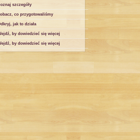
oznaj szczegóły
obacz, co przygotowaliśmy
dkryj, jak to działa
ejdź, by dowiedzieć się więcej
ejdź, by dowiedzieć się więcej