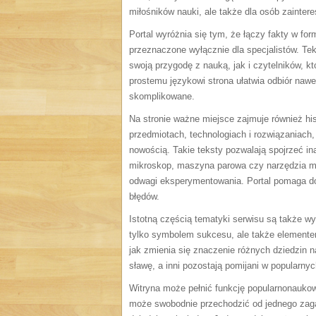
miłośników nauki, ale także dla osób zainte
Portal wyróżnia się tym, że łączy fakty w for
przeznaczone wyłącznie dla specjalistów. Te
swoją przygodę z nauką, jak i czytelników, k
prostemu językowi strona ułatwia odbiór naw
skomplikowane.
Na stronie ważne miejsce zajmuje również hi
przedmiotach, technologiach i rozwiązaniach,
nowością. Takie teksty pozwalają spojrzeć in
mikroskop, maszyna parowa czy narzędzia med
odwagi eksperymentowania. Portal pomaga dos
błędów.
Istotną częścią tematyki serwisu są także wy
tylko symbolem sukcesu, ale także elementem
jak zmienia się znaczenie różnych dziedzin n
sławę, a inni pozostają pomijani w popularny
Witryna może pełnić funkcję popularnonaukowe
może swobodnie przechodzić od jednego zaga