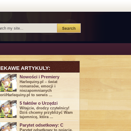
IEKAWE ARTYKULY:
Nowości i Premiery
Harlequiny.pl – świat
romansów, emocji i
niezapomnianych
toriiHarlequiny.pl to serwis ...
5 faktów o Urzędzi
Witajcie, drodzy czytelnicy!
Dziś chcemy przybliżyć ⁣Wam ​
tajemnicę,⁤ która ...
Parytet odsetkowy: C
Parytet odsetkowy to pojęcie,