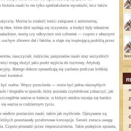
 historia nauki to nie tylko spektakularne wynalazki, lecz także
ematyczny. Można tu znaleźć treści związane z astronomią.
ię idee, które dziś wydają się oczywiste, a kiedyś były odważne.
lazkiem, teorią czy odkryciem stoi człowiek — często z własnymi
 suchym zbiorem dat i faktów, a staje się inspirującą podróżą przez
bizn
ntów, nauczycieli, rodziców, pasjonatów nauki oraz wszystkich
treści mogą służyć jako punkt wyjścia do rozmowy. Artykuły
acyjny, dlatego dobrze sprawdzają się zarówno podczas krótkiej
umieć kontekst.
R
si być nudna. Wręcz przeciwnie — może być pełna niezwykłych
m
lazki i biografie w sposób, który pozwala czytelnikowi zobaczyć, jak
To szczególnie ważne w świecie, w którym wiedza rozwija się bardzo
Z
e się ważna w codziennym życiu.
K
 wielkim postaciom nauki, takim jak myśliciele. Opisywane są
O
, w których powstawały przełomowe koncepcje. Serwis zwraca uwagę
Z
ta. Często prowadzi przez nieporozumienia. Takie podejście sprawia,