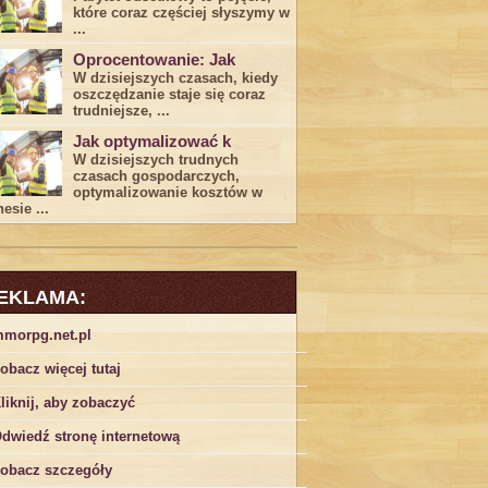
które coraz częściej słyszymy w
...
Oprocentowanie: Jak
W dzisiejszych czasach, kiedy
‍oszczędzanie​ staje się coraz
trudniejsze,⁣ ...
Jak optymalizować k
W dzisiejszych trudnych⁤
czasach gospodarczych,
optymalizowanie ‌kosztów w
esie ...
EKLAMA:
morpg.net.pl
obacz więcej tutaj
liknij, aby zobaczyć
dwiedź stronę internetową
obacz szczegóły