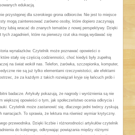
resowanych edukacją.
mie przystępnej dla szerokiego grona odbiorców. Nie jest to miejsce
ksty mogą zainteresować zarówno osoby, które dopiero zaczynają
tórzy lubią wracać do znanych tematów z nowej perspektywy. Dzięki
et tych zagadnień, które na pierwszy rzut oka mogą wydawać się
storia wynalazków. Czytelnik może poznawać opowieści o
 które stały się częścią codzienności, choć kiedyś były zupełną
aczej na świat wokół nas. Telefon, żarówka, szczepionka, komputer,
yczne nie są już tylko elementami rzeczywistości, ale efektami
trzec, że za każdym z takich rozwiązań kryje się łańcuch prób i
bitni badacze. Artykuły pokazują, że nagrody i wyróżnienia są nie
 większej opowieści o tym, jak społeczeństwo ocenia odkrycia i
auki. Czytelnik może zastanowić się, dlaczego jedni twórcy zyskują
ch narracjach. To sprawia, że lektura ma również wymiar krytyczny.
go przewodnika. Dzięki liczbie i różnorodności artykułów czytelnik
dnienia do kolejnego, odkrywając powiązania między różnymi