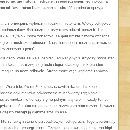
eresować się historią medycyny, innego rozwojem technologii, a
eniali świat mimo braku uznania. Taka różnorodność sprzyja
zana z emocjami, wyborami i ludzkimi historiami. Wielcy odkrywcy
 podręczników. Byli ludźmi, którzy doświadczali porażek. Takie
ludzkie. Czytelnik może zobaczyć, że geniusz nie zawsze oznacza
się w atmosferze trudności. Dzięki temu portal może inspirować do
i w zadawaniu pytań.
dla osób, które szukają inspiracji edukacyjnych. Artykuły mogą stać
ała świat, jak rozwija się technologia, dlaczego niektóre idee
o reaguje na nowe odkrycia. Strona może więc wspierać zarówno
kter. Wiele tekstów może zachęcać czytelnika do dalszego
oglądania dokumentów, odwiedzania muzeów czy zgłębiania
na, że wiedza nie kończy się na jednym artykule — każdy temat
 pytanie może stać się początkiem rozwoju zainteresowań. To ważne
 często zastępują głębsze zrozumienie.
 którzy lubią historie o przypadkowych odkryciach. Tego typu tematy
biega według prostego planu. Czasami kluczowe znaczenie ma błąd.