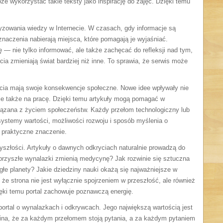
e wykorzystać takie teksty jako inspirację do zajęć. Dzięki temu
ryzowania wiedzy w Internecie. W czasach, gdy informacje są
naczenia nabierają miejsca, które pomagają je wyjaśniać.
ę — nie tylko informować, ale także zachęcać do refleksji nad tym,
cia zmieniają świat bardziej niż inne. To sprawia, że serwis może
rycia mają swoje konsekwencje społeczne. Nowe idee wpływały nie
 ale także na pracę. Dzięki temu artykuły mogą pomagać w
wiązana z życiem społeczeństw. Każdy przełom technologiczny lub
stemy wartości, możliwości rozwoju i sposób myślenia o
m praktyczne znaczenie.
yszłości. Artykuły o dawnych odkryciach naturalnie prowadzą do
 przyszłe wynalazki zmienią medycynę? Jak rozwinie się sztuczna
głe planety? Jakie dziedziny nauki okażą się najważniejsze w
 że strona nie jest wyłącznie spojrzeniem w przeszłość, ale również
ęki temu portal zachowuje poznawczą energię.
portal o wynalazkach i odkrywcach. Jego największą wartością jest
omina, że za każdym przełomem stoją pytania, a za każdym pytaniem