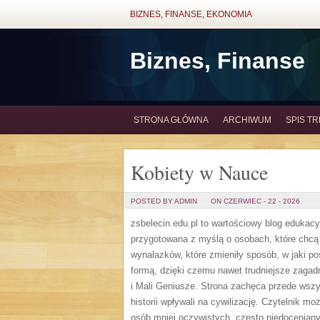
BIZNES, FINANSE, EKONOMIA
Biznes, Finanse
STRONA GŁÓWNA
ARCHIWUM
SPIS TR
Kobiety w Nauce
POSTED BY ADMIN
ON CZERWIEC - 22 - 2026
zsbelecin.edu.pl to wartościowy blog edukacyj
przygotowana z myślą o osobach, które chcą l
wynalazków, które zmieniły sposób, w jaki po
formą, dzięki czemu nawet trudniejsze zaga
i Mali Geniusze. Strona zachęca przede wsz
historii wpływali na cywilizację. Czytelnik 
osób mniej oczywistych, często niedoceniany