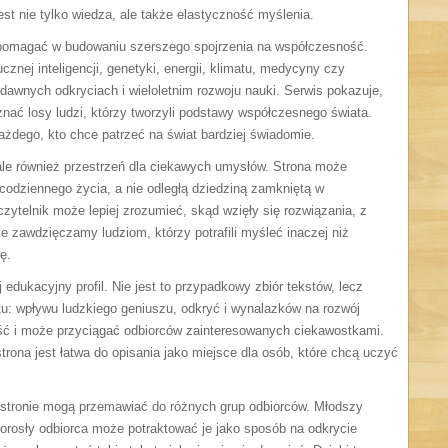
st nie tylko wiedza, ale także elastyczność myślenia.
 pomagać w budowaniu szerszego spojrzenia na współczesność.
znej inteligencji, genetyki, energii, klimatu, medycyny czy
awnych odkryciach i wieloletnim rozwoju nauki. Serwis pokazuje,
 znać losy ludzi, którzy tworzyli podstawy współczesnego świata.
każdego, kto chce patrzeć na świat bardziej świadomie.
, ale również przestrzeń dla ciekawych umysłów. Strona może
codziennego życia, a nie odległą dziedziną zamkniętą w
czytelnik może lepiej zrozumieć, skąd wzięły się rozwiązania, z
le zawdzięczamy ludziom, którzy potrafili myśleć inaczej niż
ę.
j edukacyjny profil. Nie jest to przypadkowy zbiór tekstów, lecz
u: wpływu ludzkiego geniuszu, odkryć i wynalazków na rozwój
ość i może przyciągać odbiorców zainteresowanych ciekawostkami.
rona jest łatwa do opisania jako miejsce dla osób, które chcą uczyć
 stronie mogą przemawiać do różnych grup odbiorców. Młodszy
Dorosły odbiorca może potraktować je jako sposób na odkrycie