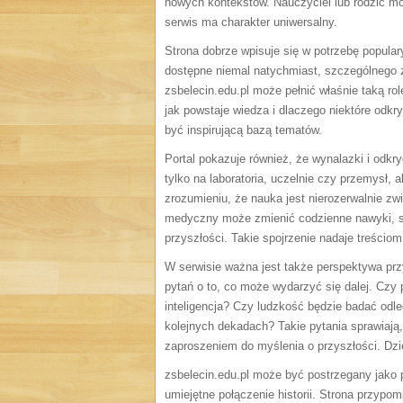
nowych kontekstów. Nauczyciel lub rodzic moż
serwis ma charakter uniwersalny.
Strona dobrze wpisuje się w potrzebę popula
dostępne niemal natychmiast, szczególnego z
zsbelecin.edu.pl może pełnić właśnie taką rol
jak powstaje wiedza i dlaczego niektóre odkry
być inspirującą bazą tematów.
Portal pokazuje również, że wynalazki i odk
tylko na laboratoria, uczelnie czy przemysł,
zrozumieniu, że nauka jest nierozerwalnie z
medyczny może zmienić codzienne nawyki, sy
przyszłości. Takie spojrzenie nadaje treścio
W serwisie ważna jest także perspektywa prz
pytań o to, co może wydarzyć się dalej. Czy
inteligencja? Czy ludzkość będzie badać odle
kolejnych dekadach? Takie pytania sprawiają,
zaproszeniem do myślenia o przyszłości. Dzi
zsbelecin.edu.pl może być postrzegany jako 
umiejętne połączenie historii. Strona przyp