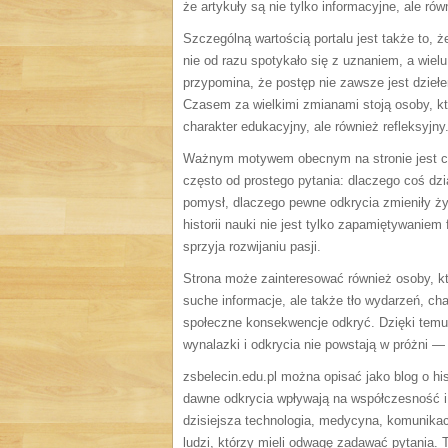
że artykuły są nie tylko informacyjne, ale r
Szczególną wartością portalu jest także to, ż
nie od razu spotykało się z uznaniem, a wie
przypomina, że postęp nie zawsze jest dziełe
Czasem za wielkimi zmianami stoją osoby, któ
charakter edukacyjny, ale również refleksyjny
Ważnym motywem obecnym na stronie jest chę
często od prostego pytania: dlaczego coś dzi
pomysł, dlaczego pewne odkrycia zmieniły ży
historii nauki nie jest tylko zapamiętywaniem
sprzyja rozwijaniu pasji.
Strona może zainteresować również osoby, kt
suche informacje, ale także tło wydarzeń, ch
społeczne konsekwencje odkryć. Dzięki temu 
wynalazki i odkrycia nie powstają w próżni —
zsbelecin.edu.pl można opisać jako blog o hi
dawne odkrycia wpływają na współczesność i 
dzisiejsza technologia, medycyna, komunikac
ludzi, którzy mieli odwagę zadawać pytania. 