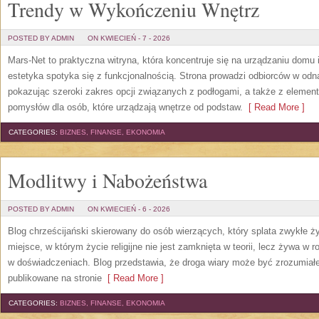
Trendy w Wykończeniu Wnętrz
POSTED BY ADMIN
ON KWIECIEŃ - 7 - 2026
Mars-Net to praktyczna witryna, która koncentruje się na urządzaniu domu 
estetyka spotyka się z funkcjonalnością. Strona prowadzi odbiorców w odna
pokazując szeroki zakres opcji związanych z podłogami, a także z elem
pomysłów dla osób, które urządzają wnętrze od podstaw.
[ Read More ]
CATEGORIES:
BIZNES, FINANSE, EKONOMIA
Modlitwy i Nabożeństwa
POSTED BY ADMIN
ON KWIECIEŃ - 6 - 2026
Blog chrześcijański skierowany do osób wierzących, który splata zwykłe 
miejsce, w którym życie religijne nie jest zamknięta w teorii, lecz żywa w 
w doświadczeniach. Blog przedstawia, że droga wiary może być zrozumiałe
publikowane na stronie
[ Read More ]
CATEGORIES:
BIZNES, FINANSE, EKONOMIA