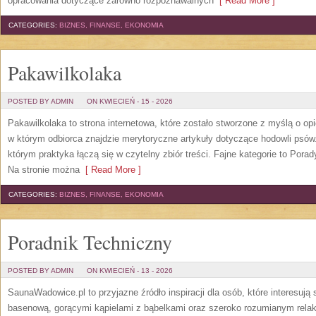
opracowania dotyczące zarówno rozpoznawalnych
[ Read More ]
CATEGORIES:
BIZNES, FINANSE, EKONOMIA
Pakawilkolaka
POSTED BY ADMIN
ON KWIECIEŃ - 15 - 2026
Pakawilkolaka to strona internetowa, które zostało stworzone z myślą o o
w którym odbiorca znajdzie merytoryczne artykuły dotyczące hodowli psó
którym praktyka łączą się w czytelny zbiór treści. Fajne kategorie to Porad
Na stronie można
[ Read More ]
CATEGORIES:
BIZNES, FINANSE, EKONOMIA
Poradnik Techniczny
POSTED BY ADMIN
ON KWIECIEŃ - 13 - 2026
SaunaWadowice.pl to przyjazne źródło inspiracji dla osób, które interesują 
basenową, gorącymi kąpielami z bąbelkami oraz szeroko rozumianym relak