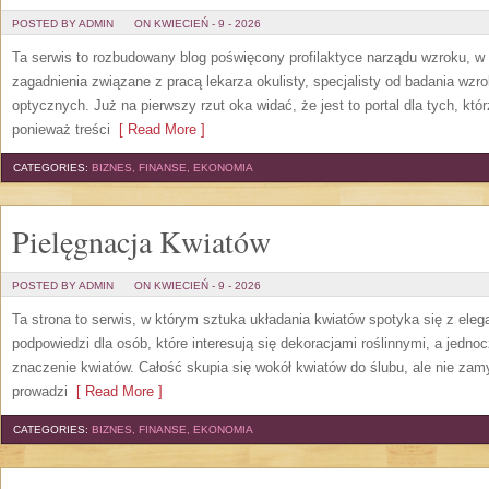
POSTED BY ADMIN
ON KWIECIEŃ - 9 - 2026
Ta serwis to rozbudowany blog poświęcony profilaktyce narządu wzroku, w
zagadnienia związane z pracą lekarza okulisty, specjalisty od badania wzr
optycznych. Już na pierwszy rzut oka widać, że jest to portal dla tych, któ
ponieważ treści
[ Read More ]
CATEGORIES:
BIZNES, FINANSE, EKONOMIA
Pielęgnacja Kwiatów
POSTED BY ADMIN
ON KWIECIEŃ - 9 - 2026
Ta strona to serwis, w którym sztuka układania kwiatów spotyka się z elega
podpowiedzi dla osób, które interesują się dekoracjami roślinnymi, a jedno
znaczenie kwiatów. Całość skupia się wokół kwiatów do ślubu, ale nie zam
prowadzi
[ Read More ]
CATEGORIES:
BIZNES, FINANSE, EKONOMIA