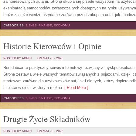
zainteresowanych autami. Strona skupia się przede wszystkim na użytecz
eksploatacją samochodów, zwłaszcza tych dostępnych na rynku używanym.
może znaleźć wiedzę przydatne zarówno przed zakupem auta, jak i podcza
CATEGORIES:
BIZNES, FINANSE, EKONOMIA
Historie Kierowców i Opinie
POSTED BY ADMIN
ON MAJ - 5 - 2026
Rentdabcar to praktyczny serwis internetowy rozwijany z myślą o osobach,
Strona zestawia wiele ważnych tematów związanych z pojazdami, dzięk
startowym zarówno dla użytkowników aut, jak i dla tych, którzy dopiero o
miejsce w sieci, w którym można
[ Read More ]
CATEGORIES:
BIZNES, FINANSE, EKONOMIA
Drugie Życie Składników
POSTED BY ADMIN
ON MAJ - 3 - 2026