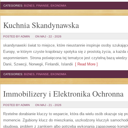
CATEGORIES:
BIZNES, FINANSE, EKONOMIA
Kuchnia Skandynawska
POSTED BY ADMIN
ON MAJ - 22 - 2026
skandynawski świat to miejsce, które nieustannie inspiruje osoby szukają
Europy, w którym czyste krajobrazy spotyka się z prostotą życia, a każd
wspomnieniem. Strona poświęcona tej tematyce jest czytelną bazą wiedzy 
Danii, Szwecji, Norwegii, Finlandii, Islandii
[ Read More ]
CATEGORIES:
BIZNES, FINANSE, EKONOMIA
Immobilizery i Elektronika Ochronna
POSTED BY ADMIN
ON MAJ - 21 - 2026
Rzetelne dorabianie kluczy to wsparcie, która dla wielu osób okazuje się
momencie. Zgubiony klucz do mieszkania, uszkodzony kluczyk samochodowy
obudowa, problem z zamkiem albo potrzeba wykonania zapasowego kompletu