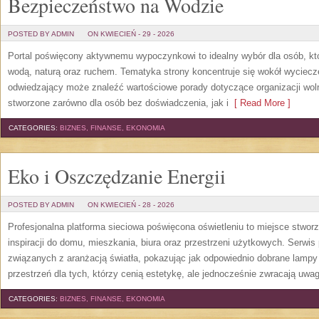
Bezpieczeństwo na Wodzie
POSTED BY ADMIN
ON KWIECIEŃ - 29 - 2026
Portal poświęcony aktywnemu wypoczynkowi to idealny wybór dla osób, kt
wodą, naturą oraz ruchem. Tematyka strony koncentruje się wokół wyciec
odwiedzający może znaleźć wartościowe porady dotyczące organizacji wol
stworzone zarówno dla osób bez doświadczenia, jak i
[ Read More ]
CATEGORIES:
BIZNES, FINANSE, EKONOMIA
Eko i Oszczędzanie Energii
POSTED BY ADMIN
ON KWIECIEŃ - 28 - 2026
Profesjonalna platforma sieciowa poświęcona oświetleniu to miejsce stwor
inspiracji do domu, mieszkania, biura oraz przestrzeni użytkowych. Serwis
związanych z aranżacją światła, pokazując jak odpowiednio dobrane lampy 
przestrzeń dla tych, którzy cenią estetykę, ale jednocześnie zwracają uwa
CATEGORIES:
BIZNES, FINANSE, EKONOMIA