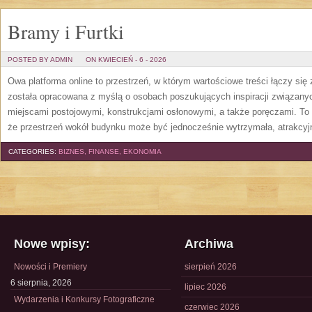
Bramy i Furtki
POSTED BY ADMIN
ON KWIECIEŃ - 6 - 2026
Owa platforma online to przestrzeń, w którym wartościowe treści łączy s
została opracowana z myślą o osobach poszukujących inspiracji związany
miejscami postojowymi, konstrukcjami osłonowymi, a także poręczami. To 
że przestrzeń wokół budynku może być jednocześnie wytrzymała, atrakcyjn
CATEGORIES:
BIZNES, FINANSE, EKONOMIA
Nowe wpisy:
Archiwa
Nowości i Premiery
sierpień 2026
6 sierpnia, 2026
lipiec 2026
Wydarzenia i Konkursy Fotograficzne
czerwiec 2026