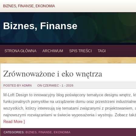
BIZNES, FINANSE, EKONOMIA
Biznes, Finanse
STRONA GŁÓWNA
ARCHIWUM
SPIS TREŚCI
TAGI
Zrównoważone i eko wnętrza
POSTED BY ADMIN
ON CZERWIEC - 1 - 2026
M-Loft Design to innowacyjny blog poświęcony tematyce designu wnętrz, kt
funkcjonalnych pomysłów na urządzenie domu oraz przestrzeni industrialne
wszystkich, którzy interesują się tematami związanymi z projektowaniem,
najnowszymi rozwiązaniami w świecie wyposażenia i wystroju. Zobacz także
Read More ]
CATEGORIES:
BIZNES, FINANSE, EKONOMIA