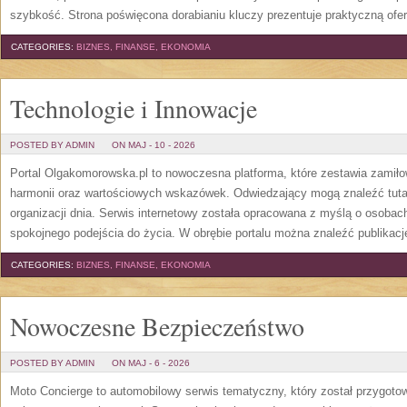
szybkość. Strona poświęcona dorabianiu kluczy prezentuje praktyczną ofe
CATEGORIES:
BIZNES, FINANSE, EKONOMIA
Technologie i Innowacje
POSTED BY ADMIN
ON MAJ - 10 - 2026
Portal Olgakomorowska.pl to nowoczesna platforma, które zestawia zamiłow
harmonii oraz wartościowych wskazówek. Odwiedzający mogą znaleźć tutaj 
organizacji dnia. Serwis internetowy została opracowana z myślą o osobach
spokojnego podejścia do życia. W obrębie portalu można znaleźć publikac
CATEGORIES:
BIZNES, FINANSE, EKONOMIA
Nowoczesne Bezpieczeństwo
POSTED BY ADMIN
ON MAJ - 6 - 2026
Moto Concierge to automobilowy serwis tematyczny, który został przygot