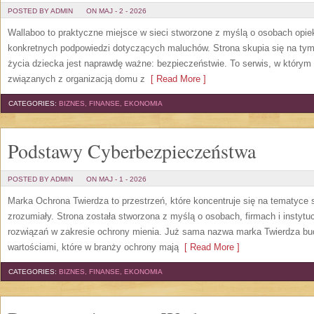
POSTED BY ADMIN
ON MAJ - 2 - 2026
Wallaboo to praktyczne miejsce w sieci stworzone z myślą o osobach opiek
konkretnych podpowiedzi dotyczących maluchów. Strona skupia się na tym,
życia dziecka jest naprawdę ważne: bezpieczeństwie. To serwis, w który
związanych z organizacją domu z
[ Read More ]
CATEGORIES:
BIZNES, FINANSE, EKONOMIA
Podstawy Cyberbezpieczeństwa
POSTED BY ADMIN
ON MAJ - 1 - 2026
Marka Ochrona Twierdza to przestrzeń, które koncentruje się na tematyce
zrozumiały. Strona została stworzona z myślą o osobach, firmach i instyt
rozwiązań w zakresie ochrony mienia. Już sama nazwa marka Twierdza budzi
wartościami, które w branży ochrony mają
[ Read More ]
CATEGORIES:
BIZNES, FINANSE, EKONOMIA