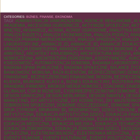
CATEGORIES:
BIZNES, FINANSE, EKONOMIA
TAGI:
ADMINISTRACJA SAMORZĄDOWA
,
AGENCJE REKLAMOWE
,
AI
AKADEMIA
,
AKCESORIA OGRODNICZE
,
AKTYWIZM SPOŁECZNY
,
AKT
WNĘTRZ
,
AKWARELE
,
ALTANA
,
ALTANY OGRODOWE
,
ANALITYKA IN
ANALIZA BUDŻETU
,
ANALIZA EKONOMICZNA
,
ANALIZA PODAŻY
,
ANA
ANALIZA PRAWNA NIERUCHOMOŚCI
,
ANALIZA SPRZEDAŻY
,
ANALIZA
LABORATORYJNE
,
ANIMACJE 2D
,
ANIMACJE 3D
,
ANIMACJE EDUKAC
ARANŻACJA OŚWIETLENIA
,
ARANŻACJA PRZESTRZENI BIUROWEJ
,
ARBITRAŻ
,
ARCHITEKT KRAJOBRAZU
,
ARCHITEKTURA MIEJSKA
,
AR
NOWOCZESNA
,
ARCHITEKTURA OGRODOWA
,
ASERTYWNOŚĆ
,
AUKC
KSIĘGOWOŚĆ
,
AUTOMATYZACJA DOMOWA
,
BADANIA LABORATORY
BADANIA OPINII PUBLICZNEJ
,
BADANIA SPOŁECZNE
,
BALANCE ŻYC
BANKOWOŚĆ MOBILNA
,
BAZA KLIENTÓW
,
BEZPIECZEŃSTWO DOM
FINANSOWE
,
BEZPIECZEŃSTWO FINANSOWE RODZIN
,
BEZPIECZEŃ
KLIENTA
,
BIUROWCE KLASY A
,
BIZNES EDUKACYJNY
,
BIŻUTERIA P
BRANDING FIRMOWY
,
BROKER NIERUCHOMOŚCI
,
COACHING ZAWO
GLOBALNY
,
CSR W BIZNESIE
,
CYBERBEZPIECZEŃSTWO DOMOWE
,
DESIGN GRAFICZNY
,
DESIGN MEBLARSKI
,
DESIGN ŚWIATŁA
,
DESIG
MARKETING
,
DIY ARTYSTYCZNE
,
DIY KOSMETYKI
,
DIY MAJSTERKO
DOBROSTAN SPOŁECZNY
,
DOMOWE OSZCZĘDZANIE
,
DOMOWE SPA
DRUK CYFROWY
,
DRUKARKI 3D
,
DRZEWNICTWO
,
DZIECI SZKOLNE
,
ARTYSTYCZNA
,
EDUKACJA ARTYSTYCZNA DZIECI
,
EDUKACJA FINA
FINANSOWA DZIECI
,
EDUKACJA HYBRYDOWA
,
EDUKACJA KLIMATY
EDUKACJA MEDYCZNA
,
EDUKACJA MIEJSKA
,
EDUKACJA TECHNICZ
EDUKACJA ZDROWOTNA
,
EDUKACJA ZDROWOTNA DZIECI
,
EKOLOG
SPOŁECZNA
,
ELEKTROMOBILNOŚĆ
,
ELEKTRONIKA MEDYCZNA
,
EVE
EVENTY FILMOWE
,
EVENTY KULTURALNE
,
EVENTY POLITYCZNE
,
E