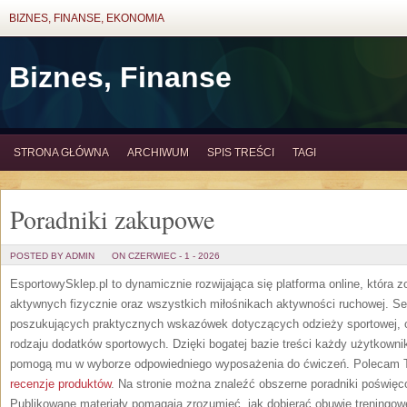
BIZNES, FINANSE, EKONOMIA
Biznes, Finanse
STRONA GŁÓWNA
ARCHIWUM
SPIS TREŚCI
TAGI
Poradniki zakupowe
POSTED BY ADMIN
ON CZERWIEC - 1 - 2026
EsportowySklep.pl to dynamicznie rozwijająca się platforma online, która 
aktywnych fizycznie oraz wszystkich miłośnikach aktywności ruchowej. Se
poszukujących praktycznych wskazówek dotyczących odzieży sportowej, o
rodzaju dodatków sportowych. Dzięki bogatej bazie treści każdy użytkown
pomogą mu w wyborze odpowiedniego wyposażenia do ćwiczeń. Polecam Te
recenzje produktów
. Na stronie można znaleźć obszerne poradniki poświęc
Publikowane materiały pomagają zrozumieć, jak dobierać obuwie treningow