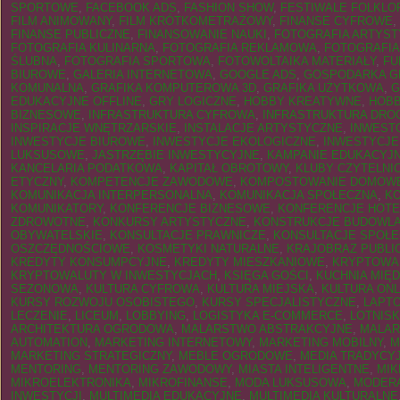
SPORTOWE
,
FACEBOOK ADS
,
FASHION SHOW
,
FESTIWALE FOLKLO
FILM ANIMOWANY
,
FILM KRÓTKOMETRAŻOWY
,
FINANSE CYFROWE
,
FINANSE PUBLICZNE
,
FINANSOWANIE NAUKI
,
FOTOGRAFIA ARTYS
FOTOGRAFIA KULINARNA
,
FOTOGRAFIA REKLAMOWA
,
FOTOGRAFI
ŚLUBNA
,
FOTOGRAFIA SPORTOWA
,
FOTOWOLTAIKA MATERIAŁY
,
FU
BIUROWE
,
GALERIA INTERNETOWA
,
GOOGLE ADS
,
GOSPODARKA G
KOMUNALNA
,
GRAFIKA KOMPUTEROWA 3D
,
GRAFIKA UŻYTKOWA
,
G
EDUKACYJNE OFFLINE
,
GRY LOGICZNE
,
HOBBY KREATYWNE
,
HOBB
BIZNESOWE
,
INFRASTRUKTURA CYFROWA
,
INFRASTRUKTURA DR
INSPIRACJE WNĘTRZARSKIE
,
INSTALACJE ARTYSTYCZNE
,
INWEST
INWESTYCJE BIUROWE
,
INWESTYCJE EKOLOGICZNE
,
INWESTYCJE
LUKSUSOWE
,
JASTRZĘBIE INWESTYCYJNE
,
KAMPANIE EDUKACYJ
KANCELARIA PODATKOWA
,
KAPITAŁ OBROTOWY
,
KLUBY CZYTELNI
ETYCZNY
,
KOMPETENCJE ZAWODOWE
,
KOMPOSTOWANIE DOMOW
KOMUNIKACJA INTERPERSONALNA
,
KOMUNIKACJA SPOŁECZNA
,
KO
KOMUNIKATORY
,
KONFERENCJE BIZNESOWE
,
KONFERENCJE HOT
ZDROWOTNE
,
KONKURSY ARTYSTYCZNE
,
KONSTRUKCJE BUDOWL
OBYWATELSKIE
,
KONSULTACJE PRAWNICZE
,
KONSULTACJE SPOŁ
OSZCZĘDNOŚCIOWE
,
KOSMETYKI NATURALNE
,
KRAJOBRAZ PUBLI
KREDYTY KONSUMPCYJNE
,
KREDYTY MIESZKANIOWE
,
KRYPTOWA
KRYPTOWALUTY W INWESTYCJACH
,
KSIĘGA GOŚCI
,
KUCHNIA MIĘ
SEZONOWA
,
KULTURA CYFROWA
,
KULTURA MIEJSKA
,
KULTURA ONL
KURSY ROZWOJU OSOBISTEGO
,
KURSY SPECJALISTYCZNE
,
LAPT
LECZENIE
,
LICEUM
,
LOBBYING
,
LOGISTYKA E-COMMERCE
,
LOTNIS
ARCHITEKTURA OGRODOWA
,
MALARSTWO ABSTRAKCYJNE
,
MALAR
AUTOMATION
,
MARKETING INTERNETOWY
,
MARKETING MOBILNY
,
M
MARKETING STRATEGICZNY
,
MEBLE OGRODOWE
,
MEDIA TRADYCY
MENTORING
,
MENTORING ZAWODOWY
,
MIASTA INTELIGENTNE
,
MI
MIKROELEKTRONIKA
,
MIKROFINANSE
,
MODA LUKSUSOWA
,
MODER
INWESTYCJI
,
MULTIMEDIA EDUKACYJNE
,
MULTIMEDIA KULTURALNE