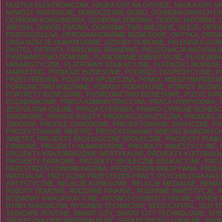
MUZYKA ELEKTRONICZNA
,
NAUKA GRY NA GITARZE
,
NAUKA GRY NA
NAWOZY NATURALNE
,
NOWOCZESNE BIURO
,
OCHRONA DANYCH O
OCHRONA KONSUMENTA
,
OCHRONA ZDROWIA
,
OGRÓD JAPOŃSKI
,
WIEJSKI
,
OGRÓD ZIMOWY
,
OGRODNICTWO MIEJSKIE
,
OLEJE
,
OPIE
PRZEDSZKOLNA
,
OPROGRAMOWANIE BIZNESOWE
,
OPTYKA
,
ORGA
ORGANIZACJE HUMANITARNE
,
OZDOBY DOMOWE
,
PALENISKA OG
PASTEL
,
PATENTY
,
PERSONAL BRANDING
,
PIELĘGNACJA NATURAL
PIWOWARSTWO DOMOWE
,
PLANOWANIE EMERYTALNE
,
PLANOWAN
URBANISTYCZNE
,
PLATFORMY EDUKACYJNE
,
PŁATNOŚCI MOBILNE
MARKETING
,
PODRÓŻE BIZNESOWE
,
PODRÓŻE EKSPEDYCYJNE
,
P
PRZESTRZENNA
,
POLITYKA SPOŁECZNA
,
POMOC MIĘDZYNARODO
PORADNICTWO RODZINNE
,
PORADY PODATKOWE
,
PORADY ROZW
PORTRETY BIZNESOWE
,
POŚREDNICTWO BIZNESOWE
,
POZYCJON
POZABANKOWE
,
PRACA ADMINISTRACYJNA
,
PRACA HYBRYDOWA
,
ZESPOŁOWA ONLINE
,
PRASA CYFROWA
,
PRAWO CYWILNE BIZNES
SPADKOWE
,
PRIVATE EQUITY
,
PRODUKCJA MUZYCZNA
,
PRODUKCJA
ZDROWIA
,
PROFILE ZAWODOWE
,
PROJEKTOWANIE GRAFICZNE
,
PR
PROJEKTOWANIE WNĘTRZ
,
PROJEKTOWANIE WNĘTRZ BIUROWYC
WNĘTRZ
,
PROJEKTY EKOLOGICZNE SPOŁECZNE
,
PROJEKTY FUNK
FIRMOWE
,
PROJEKTY HUMANITARNE
,
PROJEKTY INWESTYCYJNE
,
PROJEKTY KRAJOBRAZOWE WERTYKALNE
,
PROJEKTY KULTURALN
PROJEKTY PARKOWE
,
PROJEKTY SPOŁECZNE EDUKACYJNE
,
PROJ
PRZESTRZEŃ COWORKINGOWA
,
PRZESTRZEŃ KREATYWNA
,
PRZES
WIRTUALNA
,
PRZYJAZNA PRZESTRZEŃ PRACY
,
PSYCHOLOGIA NAS
ARTYSTYCZNE
,
RELACJE BIZNESOWE
,
RELACJE MEDIALNE
,
REMAR
ROBOTY DOMOWE
,
RODZINNE FINANSE
,
RODZINNE INWESTYCJE
,
ROZMOWY KWALIFIKACYJNE
,
ROZWÓJ OSOBISTY ONLINE
,
RYNEK 
RYNKI SUROWCÓW
,
RYSUNEK TECHNICZNY
,
SEED CAPITAL
,
SEO T
SKINCARE ROUTINE
,
SMART CITY
,
SMART CITY TECHNOLOGIE
,
SPE
SPOŁECZNA ODPOWIEDZIALNOŚĆ
,
SPOŁECZNOŚCI LOKALNE
,
SPON