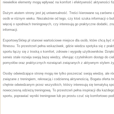
niewielkie elementy mogą wpływać na komfort i efektywność aktywności fi
Dużym atutem strony jest jej uniwersalność. Treści kierowane są zarówno d
osób w różnym wieku. Niezależnie od tego, czy ktoś szuka informacji o bu
więcej o spodniach treningowych, czy interesują go praktyczne dodatki, zna
informacji.
EsportowySklep.pl stanowi wartościowe miejsce dla osób, które chcą być 
fitnessu. To przestrzeń pełna wskazówek, gdzie wiedza spotyka się z pra
sportu łączy się z troską o komfort, zdrowie i wygodę użytkowników. Dzięk
serwis stale rozwija swoją bazę wiedzy, oferując czytelnikom dostęp do cie
pomysłów oraz praktycznych rozwiązań związanych z aktywnym stylem ży
Osoby odwiedzające stronę mogą nie tylko poszerzać swoją wiedzę, ale r
związane z treningiem, rekreacją i codzienną aktywnością. Bogata oferta tr
chętnie odwiedzanym przez wszystkich, którzy interesują się tematyką sp
nowoczesną odzieżą treningową. To przestrzeń pełna inspiracji dla każdego
sportu, poprawiać wyniki treningowe lub po prostu czuć się komfortowo p