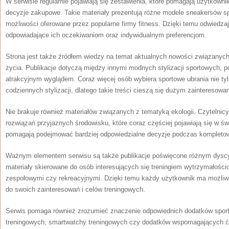
W serwisie regularnie pojawiają się zestawienia, które pomagają użytkow
decyzje zakupowe. Takie materiały prezentują różne modele sneakersów s
możliwości oferowane przez popularne firmy fitness. Dzięki temu odwiedz
odpowiadające ich oczekiwaniom oraz indywidualnym preferencjom.
Strona jest także źródłem wiedzy na temat aktualnych nowości związanych
życia. Publikacje dotyczą między innymi modnych stylizacji sportowych, 
atrakcyjnym wyglądem. Coraz więcej osób wybiera sportowe ubrania nie tylk
codziennych stylizacji, dlatego takie treści cieszą się dużym zainteresowa
Nie brakuje również materiałów związanych z tematyką ekologii. Czytelni
rozwiązań przyjaznych środowisku, które coraz częściej pojawiają się w świ
pomagają podejmować bardziej odpowiedzialne decyzje podczas kompletow
Ważnym elementem serwisu są także publikacje poświęcone różnym dysc
materiały skierowane do osób interesujących się treningiem wytrzymałości
zespołowymi czy rekreacyjnymi. Dzięki temu każdy użytkownik ma możliw
do swoich zainteresowań i celów treningowych.
Serwis pomaga również zrozumieć znaczenie odpowiednich dodatków sport
treningowych, smartwatchy treningowych czy dodatków wspomagających ćw