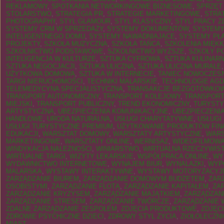
REKLAMOWY
,
SPOTKANIA NETWORKINGOWE BIZNESOWE
,
SPRZĘT
STOLARSTWO
,
STRATEGIA PR
,
STRATEGIE MARKETINGOWE
,
STRA
PHOTOGRAPHY
,
STYL GLAMOUR
,
STYL KLASYCZNY
,
STYL PRACY Z
SYSTEMY CRM W SPRZEDAŻY
,
SYSTEMY DOKUMENTÓW
,
SYSTEMY
INTELIGENTNEGO DOMU
,
SYSTEMY NAWADNIAJĄCE
,
SYSTEMY PŁA
PROJEKTY
,
SZKOŁA MUZYCZNA
,
SZKOŁA TAŃCA
,
SZKOLENIA MIĘKK
SZKOLNICTWO PODSTAWOWE
,
SZKOLNICTWO WYŻSZE
,
SZKOŁY P
INTELIGENCJA W KULTURZE
,
SZTUKA CYFROWA
,
SZTUKA KULINAR
SZTUKA NEGOCJACJI
,
SZTUKA ULICZNA
,
SZTUKA ULICZNA MURALE
UŻYTKOWA DOMOWA
,
SZTUKA W INTERNECIE
,
TANIEC NOWOCZES
TARGI NIERUCHOMOŚCI
,
TECHNIKI MALARSKIE
,
TECHNOLOGIE AGD
TELEMEDYCYNA SPECJALISTYCZNA
,
TRANSAKCJE BEZGOTÓWKO
TRANSPORT AUTONOMICZNY
,
TRANSPORT KOLEJOWY
,
TRANSPORT
MIEJSKI
,
TRANSPORT PUBLICZNY
,
TREND EKONOMICZNY
,
TURYSTY
ARTYSTYCZNA
,
UBEZPIECZENIA KOMUNIKACYJNE
,
UBEZPIECZENI
HANDLOWE
,
URODA NATURALNA
,
USŁUGI CHARYTATYWNE
,
USŁUGI
USŁUGI TURYSTYCZNE PREMIUM
,
UŻYTKOWANIE PRODUKTÓW FI
EDUKACJI
,
WARSZTAT DOMOWY
,
WARSZTATY ARTYSTYCZNE
,
WARS
MARKETINGOWE
,
WARSZTATY ONLINE
,
WERNISAŻ
,
WIDEOFILMOWA
WINDYKACJA NALEŻNOŚCI
,
WINIARSTWO
,
WIRTUALNA RZECZYWIS
WIRTUALNE TARGI
,
WIZYTY LEKARSKIE
,
WSPÓŁPRACA ONLINE
,
WY
WYDAWNICTWO INTERNETOWE
,
WYNAJEM BIUR
,
WYNALAZKI
,
WYP
MALARSKA
,
WYSTAWY INTERAKTYWNE
,
WYSTAWY MOTORYZACYJ
ZARZĄDZANIE BIUREM
,
ZARZĄDZANIE DOMOWYM BUDŻETEM
,
ZAR
OSOBISTYMI
,
ZARZĄDZANIE FLOTĄ
,
ZARZĄDZANIE KAPITAŁEM
,
ZA
ZARZĄDZANIE KRYZYSEM
,
ZARZĄDZANIE MAJĄTKIEM
,
ZARZĄDZAN
ZARZĄDZANIE STRESEM
,
ZARZĄDZANIE TWÓRCZE
,
ZARZĄDZANIE 
ZDALNE ZARZĄDZANIE ZESPOŁEM
,
ZDJĘCIA PRODUKTOWE
,
ZDJĘC
ZDROWIE PSYCHICZNE DZIECI
,
ZDROWY STYL ŻYCIA
,
ZIOŁOLECZN
MIAST