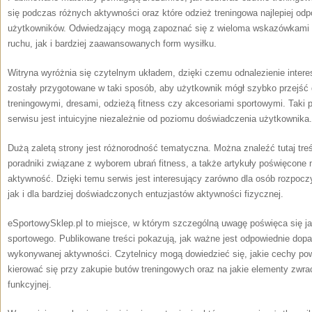
się podczas różnych aktywności oraz które odzież treningowa najlepiej o
użytkowników. Odwiedzający mogą zapoznać się z wieloma wskazówkami
ruchu, jak i bardziej zaawansowanych form wysiłku.
Witryna wyróżnia się czytelnym układem, dzięki czemu odnalezienie interes
zostały przygotowane w taki sposób, aby użytkownik mógł szybko przejść
treningowymi, dresami, odzieżą fitness czy akcesoriami sportowymi. Taki p
serwisu jest intuicyjne niezależnie od poziomu doświadczenia użytkownika.
Dużą zaletą strony jest różnorodność tematyczna. Można znaleźć tutaj tre
poradniki związane z wyborem ubrań fitness, a także artykuły poświęco
aktywność. Dzięki temu serwis jest interesujący zarówno dla osób rozpoc
jak i dla bardziej doświadczonych entuzjastów aktywności fizycznej.
eSportowySklep.pl to miejsce, w którym szczególną uwagę poświęca się ja
sportowego. Publikowane treści pokazują, jak ważne jest odpowiednie dopa
wykonywanej aktywności. Czytelnicy mogą dowiedzieć się, jakie cechy po
kierować się przy zakupie butów treningowych oraz na jakie elementy zw
funkcyjnej.