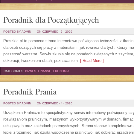
Poradnik dla Początkujących
POSTED BY ADMIN
ON CZERWIEC - 5 - 2026
Proszkic.pl to pomocna strona internetowa poświęcona twórczości z tkani
dla osób uczących się pracy z materiałami, jak również dla tych, którzy m
poszerzać warsztat. Serwis skupia się na poradach związanych z szycie
dekoracji, tworzeniem ubrań, poznawaniem
[ Read More ]
CATEGORIES:
BIZNES, FINANSE, EKONOMIA
Poradnik Prania
POSTED BY ADMIN
ON CZERWIEC - 4 - 2026
Urządzenia Pralnicze to specjalistyczny serwis internetowy poświęcony cz
rozwiązaniom pralniczym, maszynom wykorzystywanym w domach, firmach, 
usługowych oraz zakładach przemysłowych. Strona stanowi kompleksowe źr
lepiej zrozumieć, jak działa współczesne pralnictwo, jak dobierać urządzen