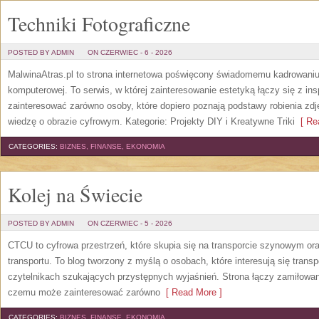
Techniki Fotograficzne
POSTED BY ADMIN
ON CZERWIEC - 6 - 2026
MalwinaAtras.pl to strona internetowa poświęcony świadomemu kadrowaniu, 
komputerowej. To serwis, w której zainteresowanie estetyką łączy się z in
zainteresować zarówno osoby, które dopiero poznają podstawy robienia zdję
wiedzę o obrazie cyfrowym. Kategorie: Projekty DIY i Kreatywne Triki
[ Rea
CATEGORIES:
BIZNES, FINANSE, EKONOMIA
Kolej na Świecie
POSTED BY ADMIN
ON CZERWIEC - 5 - 2026
CTCU to cyfrowa przestrzeń, które skupia się na transporcie szynowym ora
transportu. To blog tworzony z myślą o osobach, które interesują się trans
czytelnikach szukających przystępnych wyjaśnień. Strona łączy zamiłowani
czemu może zainteresować zarówno
[ Read More ]
CATEGORIES:
BIZNES, FINANSE, EKONOMIA