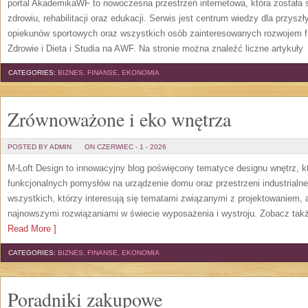
portal AkademikaWF to nowoczesna przestrzeń internetowa, która została s
zdrowiu, rehabilitacji oraz edukacji. Serwis jest centrum wiedzy dla przysz
opiekunów sportowych oraz wszystkich osób zainteresowanych rozwojem f
Zdrowie i Dieta i Studia na AWF. Na stronie można znaleźć liczne artykuły
[
CATEGORIES:
BIZNES, FINANSE, EKONOMIA
Zrównoważone i eko wnętrza
POSTED BY ADMIN
ON CZERWIEC - 1 - 2026
M-Loft Design to innowacyjny blog poświęcony tematyce designu wnętrz, kt
funkcjonalnych pomysłów na urządzenie domu oraz przestrzeni industrialne
wszystkich, którzy interesują się tematami związanymi z projektowaniem,
najnowszymi rozwiązaniami w świecie wyposażenia i wystroju. Zobacz także
Read More ]
CATEGORIES:
BIZNES, FINANSE, EKONOMIA
Poradniki zakupowe