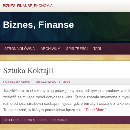
BIZNES, FINANSE, EKONOMIA
Biznes, Finanse
STRONA GŁÓWNA
ARCHIWUM
SPIS TREŚCI
TAGI
Sztuka Koktajli
POSTED BY ADMIN
ON CZERWIEC - 6 - 2026
TadzikPije.pl to obszerny blog poświęcony pasji odkrywania smaków, w k
znaleźć zajmujące treści dotyczące wina. Strona została stworzona z myśl
różnorodność smaków i szukają miejsca, gdzie tematy związane z alkohol
To przestrzeń, w którym poradnictwo łączą się
[ Read More ]
CATEGORIES:
BIZNES, FINANSE, EKONOMIA