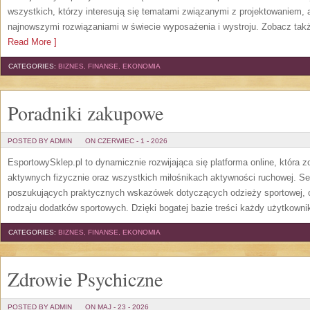
wszystkich, którzy interesują się tematami związanymi z projektowaniem,
najnowszymi rozwiązaniami w świecie wyposażenia i wystroju. Zobacz także
Read More ]
CATEGORIES:
BIZNES, FINANSE, EKONOMIA
Poradniki zakupowe
POSTED BY ADMIN
ON CZERWIEC - 1 - 2026
EsportowySklep.pl to dynamicznie rozwijająca się platforma online, która 
aktywnych fizycznie oraz wszystkich miłośnikach aktywności ruchowej. Se
poszukujących praktycznych wskazówek dotyczących odzieży sportowej, o
rodzaju dodatków sportowych. Dzięki bogatej bazie treści każdy użytkown
CATEGORIES:
BIZNES, FINANSE, EKONOMIA
Zdrowie Psychiczne
POSTED BY ADMIN
ON MAJ - 23 - 2026