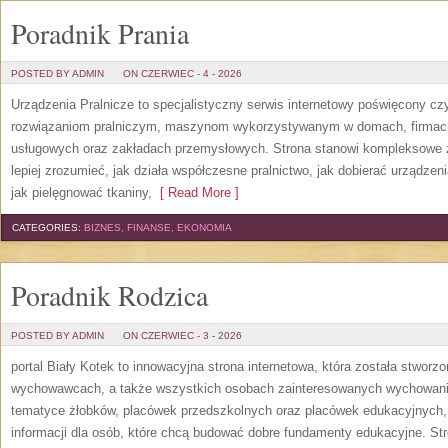
Poradnik Prania
POSTED BY ADMIN
ON CZERWIEC - 4 - 2026
Urządzenia Pralnicze to specjalistyczny serwis internetowy poświęcony cz
rozwiązaniom pralniczym, maszynom wykorzystywanym w domach, firmach, 
usługowych oraz zakładach przemysłowych. Strona stanowi kompleksowe źr
lepiej zrozumieć, jak działa współczesne pralnictwo, jak dobierać urządzen
jak pielęgnować tkaniny,
[ Read More ]
CATEGORIES:
BIZNES, FINANSE, EKONOMIA
Poradnik Rodzica
POSTED BY ADMIN
ON CZERWIEC - 3 - 2026
portal Biały Kotek to innowacyjna strona internetowa, która została stworz
wychowawcach, a także wszystkich osobach zainteresowanych wychowanie
tematyce żłobków, placówek przedszkolnych oraz placówek edukacyjnych,
informacji dla osób, które chcą budować dobre fundamenty edukacyjne. S