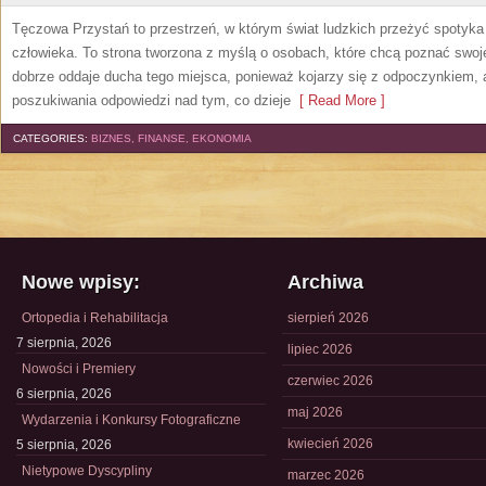
Tęczowa Przystań to przestrzeń, w którym świat ludzkich przeżyć spotyk
człowieka. To strona tworzona z myślą o osobach, które chcą poznać sw
dobrze oddaje ducha tego miejsca, ponieważ kojarzy się z odpoczynkiem, 
poszukiwania odpowiedzi nad tym, co dzieje
[ Read More ]
CATEGORIES:
BIZNES, FINANSE, EKONOMIA
Nowe wpisy:
Archiwa
Ortopedia i Rehabilitacja
sierpień 2026
7 sierpnia, 2026
lipiec 2026
Nowości i Premiery
czerwiec 2026
6 sierpnia, 2026
maj 2026
Wydarzenia i Konkursy Fotograficzne
kwiecień 2026
5 sierpnia, 2026
Nietypowe Dyscypliny
marzec 2026