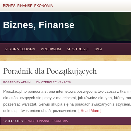
BIZNES, FINANSE, EKONOMIA
Biznes, Finanse
STRONA GŁÓWNA
ARCHIWUM
SPIS TREŚCI
TAGI
Poradnik dla Początkujących
POSTED BY ADMIN
ON CZERWIEC - 5 - 2026
Proszkic.pl to pomocna strona internetowa poświęcona twórczości z tkani
dla osób uczących się pracy z materiałami, jak również dla tych, którzy m
poszerzać warsztat. Serwis skupia się na poradach związanych z szycie
dekoracji, tworzeniem ubrań, poznawaniem
[ Read More ]
CATEGORIES:
BIZNES, FINANSE, EKONOMIA