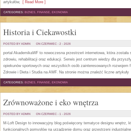
artykułów,
[ Read More ]
CATEGORIES:
BIZNES, FINANSE, EKONOMIA
Historia i Ciekawostki
POSTED BY ADMIN
ON CZERWIEC - 2 - 2026
portal AkademikaWF to nowoczesna przestrzeń internetowa, która została s
zdrowiu, rehabilitacji oraz edukacji. Serwis jest centrum wiedzy dla przysz
opiekunów sportowych oraz wszystkich osób zainteresowanych rozwojem f
Zdrowie i Dieta i Studia na AWF. Na stronie można znaleźć liczne artykuły
[
CATEGORIES:
BIZNES, FINANSE, EKONOMIA
Zrównoważone i eko wnętrza
POSTED BY ADMIN
ON CZERWIEC - 1 - 2026
M-Loft Design to innowacyjny blog poświęcony tematyce designu wnętrz, kt
funkcjonalnych pomysłów na urządzenie domu oraz przestrzeni industrialne