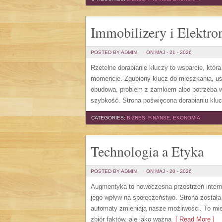
Immobilizery i Elektro
POSTED BY ADMIN
ON MAJ - 21 - 2026
Rzetelne dorabianie kluczy to wsparcie, któr
momencie. Zgubiony klucz do mieszkania, us
obudowa, problem z zamkiem albo potrzeba w
szybkość. Strona poświęcona dorabianiu kluc
CATEGORIES:
BIZNES, FINANSE, EKONOMIA
Technologia a Etyka
POSTED BY ADMIN
ON MAJ - 20 - 2026
Augmentyka to nowoczesna przestrzeń internet
jego wpływ na społeczeństwo. Strona została 
automaty zmieniają nasze możliwości. To mie
zbiór faktów, ale jako ważna
[ Read More ]