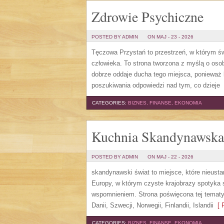
Zdrowie Psychiczne
POSTED BY ADMIN
ON MAJ - 23 - 2026
Tęczowa Przystań to przestrzeń, w którym św
człowieka. To strona tworzona z myślą o os
dobrze oddaje ducha tego miejsca, ponieważ 
poszukiwania odpowiedzi nad tym, co dzieje
[
CATEGORIES:
BIZNES, FINANSE, EKONOMIA
Kuchnia Skandynawska
POSTED BY ADMIN
ON MAJ - 22 - 2026
skandynawski świat to miejsce, które nieust
Europy, w którym czyste krajobrazy spotyka 
wspomnieniem. Strona poświęcona tej tematyc
Danii, Szwecji, Norwegii, Finlandii, Islandii
[ R
CATEGORIES:
BIZNES, FINANSE, EKONOMIA