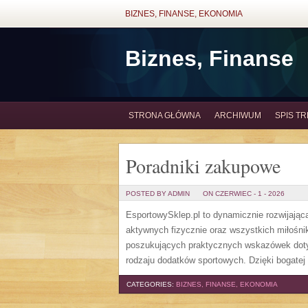
BIZNES, FINANSE, EKONOMIA
Biznes, Finanse
STRONA GŁÓWNA
ARCHIWUM
SPIS TR
Poradniki zakupowe
POSTED BY ADMIN
ON CZERWIEC - 1 - 2026
EsportowySklep.pl to dynamicznie rozwijająca
aktywnych fizycznie oraz wszystkich miłośni
poszukujących praktycznych wskazówek dotyc
rodzaju dodatków sportowych. Dzięki bogatej
CATEGORIES:
BIZNES, FINANSE, EKONOMIA