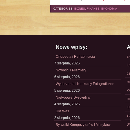
CATEGORIES:
BIZNES, FINANSE, EKONOMIA
Nowe wpisy:
A
Ortopedia i Rehabilitacja
s
7 sierpnia, 2026
li
Nowości i Premiery
c
6 sierpnia, 2026
m
Wydarzenia i Konkursy Fotograficzne
k
5 sierpnia, 2026
Nietypowe Dyscypliny
m
4 sierpnia, 2026
l
Dla Was
s
2 sierpnia, 2026
g
Sylwetki Kompozytorów i Muzyków