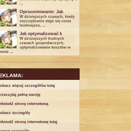
...
Oprocentowanie: Jak
W dzisiejszych czasach, kiedy
‍oszczędzanie​ staje się coraz
trudniejsze,⁣ ...
Jak optymalizować k
W dzisiejszych trudnych⁤
czasach gospodarczych,
optymalizowanie ‌kosztów w
esie ...
EKLAMA:
obacz więcej szczegółów tutaj
rzeczytaj pełną wersję
dwiedź stronę internetową
obacz szczegóły
dwiedź stronę internetową tutaj
oznaj szczegóły