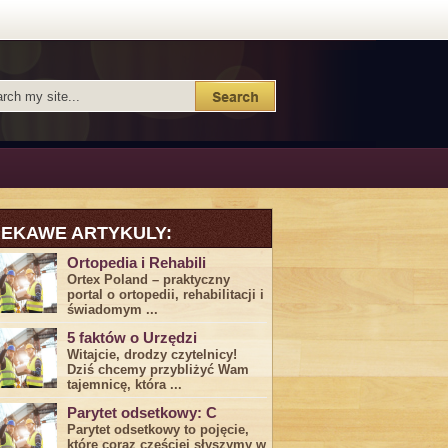
IEKAWE ARTYKULY:
Ortopedia i Rehabili
Ortex Poland – praktyczny
portal o ortopedii, rehabilitacji i
świadomym ...
5 faktów o Urzędzi
Witajcie, drodzy czytelnicy!
Dziś chcemy przybliżyć ⁣Wam ​
tajemnicę,⁤ która ...
Parytet odsetkowy: C
Parytet odsetkowy to pojęcie,
które coraz częściej słyszymy w