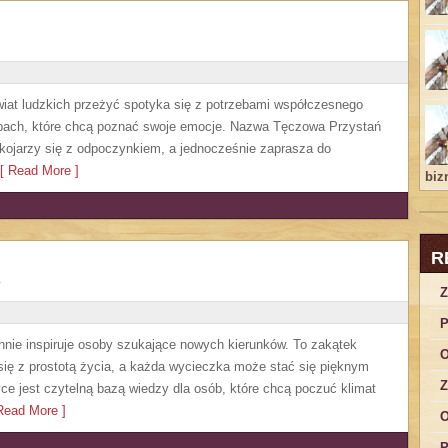
iat ludzkich przeżyć spotyka się z potrzebami współczesnego
obach, które chcą poznać swoje emocje. Nazwa Tęczowa Przystań
kojarzy się z odpoczynkiem, a jednocześnie zaprasza do
 Read More ]
bizn
R
Z
P
annie inspiruje osoby szukające nowych kierunków. To zakątek
O
się z prostotą życia, a każda wycieczka może stać się pięknym
Z
e jest czytelną bazą wiedzy dla osób, które chcą poczuć klimat
ead More ]
O
P