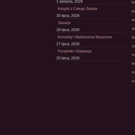
1 sierpnia, 2026
l
Książki z Całego Świata
p
30 lipca, 2026
w
Tatuaże
s
28 lipca, 2026
Koncerty i Wydarzenia Muzyczne
li
27 lipca, 2026
c
Poradniki i Edukacja
m
25 lipca, 2026
k
m
l