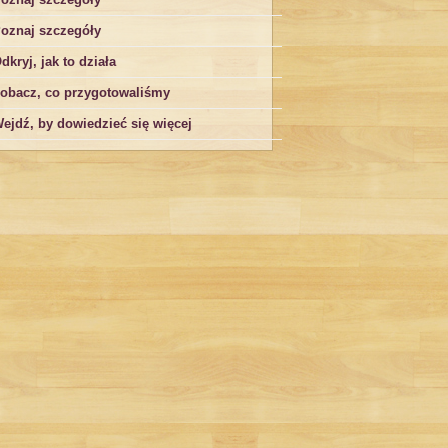
oznaj szczegóły
dkryj, jak to działa
obacz, co przygotowaliśmy
ejdź, by dowiedzieć się więcej