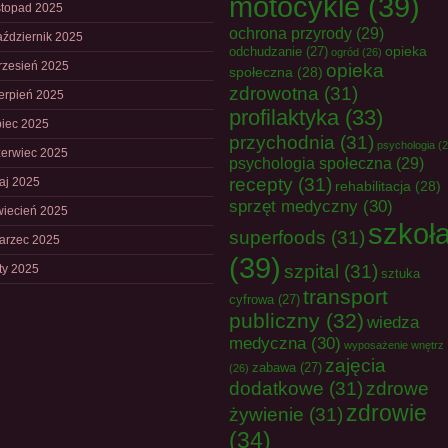
motocykle
(39)
istopad 2025
ochrona przyrody
(29)
aździernik 2025
opieka
odchudzanie
(27)
ogród
(26)
rzesień 2025
opieka
społeczna
(28)
zdrowotna
(31)
ierpień 2025
profilaktyka
(33)
piec 2025
przychodnia
(31)
psychologia
(2
zerwiec 2025
psychologia społeczna
(29)
recepty
(31)
aj 2025
rehabilitacja
(28)
sprzęt medyczny
(30)
wiecień 2025
szkoł
superfoods
(31)
arzec 2025
(39)
szpital
(31)
uty 2025
sztuka
transport
cyfrowa
(27)
publiczny
(32)
wiedza
medyczna
(30)
wyposażenie wnętrz
zajęcia
zabawa
(27)
(26)
dodatkowe
(31)
zdrowe
zdrowie
żywienie
(31)
(34)