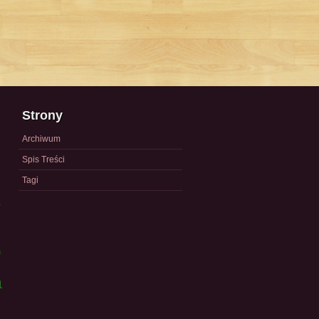
Strony
Archiwum
Spis Treści
Tagi
a
)
a