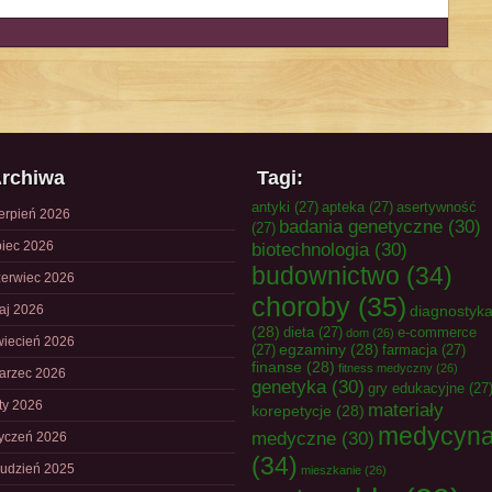
rchiwa
Tagi:
antyki
(27)
apteka
(27)
asertywność
ierpień 2026
badania genetyczne
(30)
(27)
piec 2026
biotechnologia
(30)
budownictwo
(34)
zerwiec 2026
choroby
(35)
aj 2026
diagnostyk
(28)
dieta
(27)
e-commerce
dom
(26)
wiecień 2026
egzaminy
(28)
(27)
farmacja
(27)
finanse
(28)
fitness medyczny
(26)
arzec 2026
genetyka
(30)
gry edukacyjne
(27
uty 2026
materiały
korepetycje
(28)
medycyn
medyczne
(30)
tyczeń 2026
(34)
rudzień 2025
mieszkanie
(26)