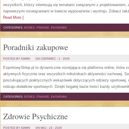
wszystkich, którzy interesują się tematami związanymi z projektowaniem,
najnowszymi rozwiązaniami w świecie wyposażenia i wystroju. Zobacz także
Read More ]
CATEGORIES:
BIZNES, FINANSE, EKONOMIA
Poradniki zakupowe
POSTED BY ADMIN
ON CZERWIEC - 1 - 2026
EsportowySklep.pl to dynamicznie rozwijająca się platforma online, która 
aktywnych fizycznie oraz wszystkich miłośnikach aktywności ruchowej. Se
poszukujących praktycznych wskazówek dotyczących odzieży sportowej, o
rodzaju dodatków sportowych. Dzięki bogatej bazie treści każdy użytkown
CATEGORIES:
BIZNES, FINANSE, EKONOMIA
Zdrowie Psychiczne
POSTED BY ADMIN
ON MAJ - 23 - 2026