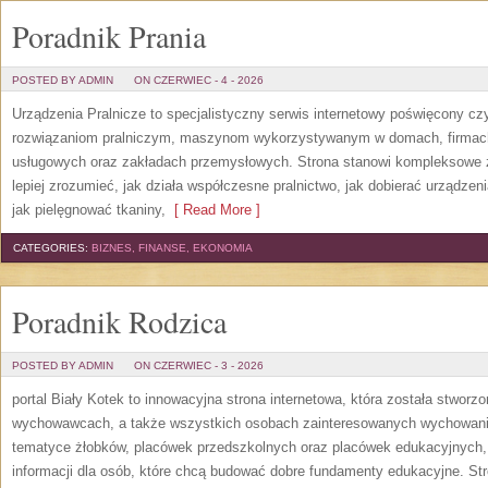
Poradnik Prania
POSTED BY ADMIN
ON CZERWIEC - 4 - 2026
Urządzenia Pralnicze to specjalistyczny serwis internetowy poświęcony cz
rozwiązaniom pralniczym, maszynom wykorzystywanym w domach, firmach, 
usługowych oraz zakładach przemysłowych. Strona stanowi kompleksowe źr
lepiej zrozumieć, jak działa współczesne pralnictwo, jak dobierać urządzen
jak pielęgnować tkaniny,
[ Read More ]
CATEGORIES:
BIZNES, FINANSE, EKONOMIA
Poradnik Rodzica
POSTED BY ADMIN
ON CZERWIEC - 3 - 2026
portal Biały Kotek to innowacyjna strona internetowa, która została stworz
wychowawcach, a także wszystkich osobach zainteresowanych wychowanie
tematyce żłobków, placówek przedszkolnych oraz placówek edukacyjnych,
informacji dla osób, które chcą budować dobre fundamenty edukacyjne. S