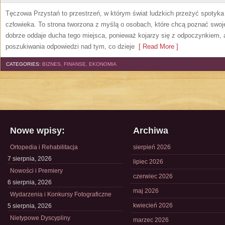
Tęczowa Przystań to przestrzeń, w którym świat ludzkich przeżyć spotyk
człowieka. To strona tworzona z myślą o osobach, które chcą poznać sw
dobrze oddaje ducha tego miejsca, ponieważ kojarzy się z odpoczynkiem, 
poszukiwania odpowiedzi nad tym, co dzieje
[ Read More ]
CATEGORIES:
BIZNES, FINANSE, EKONOMIA
Nowe wpisy:
Archiwa
Ortopedia i Rehabilitacja
sierpień 2026
7 sierpnia, 2026
lipiec 2026
Nowości i Premiery
czerwiec 2026
6 sierpnia, 2026
maj 2026
Wydarzenia i Konkursy Fotograficzne
kwiecień 2026
5 sierpnia, 2026
Nietypowe Dyscypliny
marzec 2026