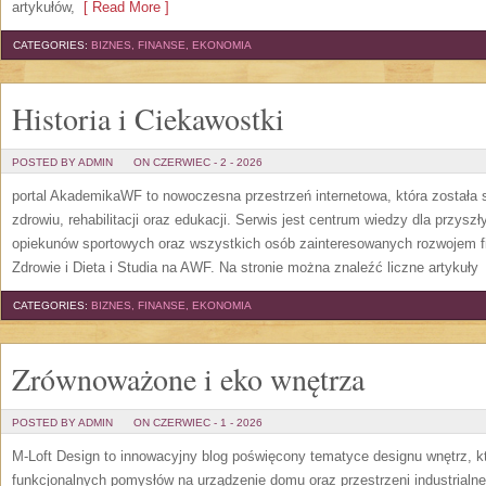
artykułów,
[ Read More ]
CATEGORIES:
BIZNES, FINANSE, EKONOMIA
Historia i Ciekawostki
POSTED BY ADMIN
ON CZERWIEC - 2 - 2026
portal AkademikaWF to nowoczesna przestrzeń internetowa, która została s
zdrowiu, rehabilitacji oraz edukacji. Serwis jest centrum wiedzy dla przysz
opiekunów sportowych oraz wszystkich osób zainteresowanych rozwojem f
Zdrowie i Dieta i Studia na AWF. Na stronie można znaleźć liczne artykuły
[
CATEGORIES:
BIZNES, FINANSE, EKONOMIA
Zrównoważone i eko wnętrza
POSTED BY ADMIN
ON CZERWIEC - 1 - 2026
M-Loft Design to innowacyjny blog poświęcony tematyce designu wnętrz, kt
funkcjonalnych pomysłów na urządzenie domu oraz przestrzeni industrialne