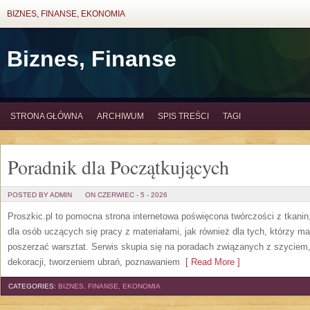
BIZNES, FINANSE, EKONOMIA
Biznes, Finanse
STRONA GŁÓWNA
ARCHIWUM
SPIS TREŚCI
TAGI
Poradnik dla Początkujących
POSTED BY ADMIN
ON CZERWIEC - 5 - 2026
Proszkic.pl to pomocna strona internetowa poświęcona twórczości z tkani
dla osób uczących się pracy z materiałami, jak również dla tych, którzy m
poszerzać warsztat. Serwis skupia się na poradach związanych z szycie
dekoracji, tworzeniem ubrań, poznawaniem
[ Read More ]
CATEGORIES:
BIZNES, FINANSE, EKONOMIA