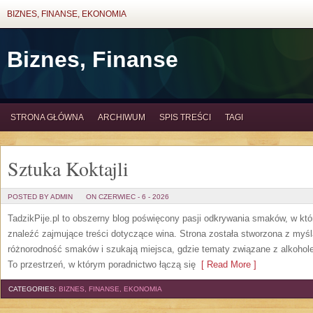
BIZNES, FINANSE, EKONOMIA
Biznes, Finanse
STRONA GŁÓWNA
ARCHIWUM
SPIS TREŚCI
TAGI
Sztuka Koktajli
POSTED BY ADMIN
ON CZERWIEC - 6 - 2026
TadzikPije.pl to obszerny blog poświęcony pasji odkrywania smaków, w k
znaleźć zajmujące treści dotyczące wina. Strona została stworzona z myśl
różnorodność smaków i szukają miejsca, gdzie tematy związane z alkohol
To przestrzeń, w którym poradnictwo łączą się
[ Read More ]
CATEGORIES:
BIZNES, FINANSE, EKONOMIA