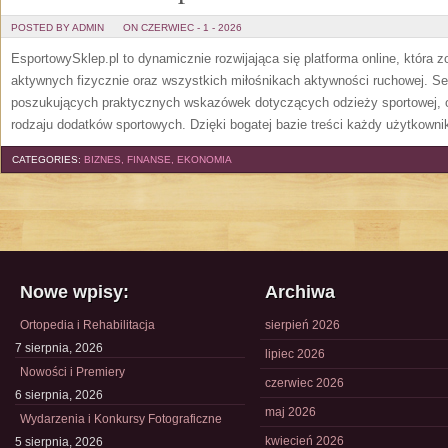
POSTED BY ADMIN
ON CZERWIEC - 1 - 2026
EsportowySklep.pl to dynamicznie rozwijająca się platforma online, która 
aktywnych fizycznie oraz wszystkich miłośnikach aktywności ruchowej. Se
poszukujących praktycznych wskazówek dotyczących odzieży sportowej, o
rodzaju dodatków sportowych. Dzięki bogatej bazie treści każdy użytkown
CATEGORIES:
BIZNES, FINANSE, EKONOMIA
Nowe wpisy:
Archiwa
Ortopedia i Rehabilitacja
sierpień 2026
7 sierpnia, 2026
lipiec 2026
Nowości i Premiery
czerwiec 2026
6 sierpnia, 2026
maj 2026
Wydarzenia i Konkursy Fotograficzne
kwiecień 2026
5 sierpnia, 2026