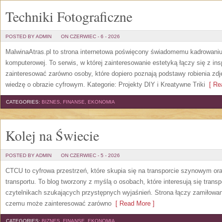
Techniki Fotograficzne
POSTED BY ADMIN
ON CZERWIEC - 6 - 2026
MalwinaAtras.pl to strona internetowa poświęcony świadomemu kadrowaniu, 
komputerowej. To serwis, w której zainteresowanie estetyką łączy się z in
zainteresować zarówno osoby, które dopiero poznają podstawy robienia zdję
wiedzę o obrazie cyfrowym. Kategorie: Projekty DIY i Kreatywne Triki
[ Rea
CATEGORIES:
BIZNES, FINANSE, EKONOMIA
Kolej na Świecie
POSTED BY ADMIN
ON CZERWIEC - 5 - 2026
CTCU to cyfrowa przestrzeń, które skupia się na transporcie szynowym ora
transportu. To blog tworzony z myślą o osobach, które interesują się trans
czytelnikach szukających przystępnych wyjaśnień. Strona łączy zamiłowani
czemu może zainteresować zarówno
[ Read More ]
CATEGORIES:
BIZNES, FINANSE, EKONOMIA