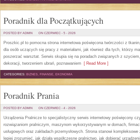
Poradnik dla Początkujących
POSTED BY ADMIN
ON CZERWIEC - 5 - 2026
Proszkic.pl to pomocna strona internetowa poświęcona twórczości z tkani
dla osób uczących się pracy z materiałami, jak również dla tych, którzy m
poszerzać warsztat. Serwis skupia się na poradach związanych z szycie
dekoracji, tworzeniem ubrań, poznawaniem
[ Read More ]
CATEGORIES:
BIZNES, FINANSE, EKONOMIA
Poradnik Prania
POSTED BY ADMIN
ON CZERWIEC - 4 - 2026
Urządzenia Pralnicze to specjalistyczny serwis internetowy poświęcony cz
rozwiązaniom pralniczym, maszynom wykorzystywanym w domach, firmach, 
usługowych oraz zakładach przemysłowych. Strona stanowi kompleksowe źr
lepiej zrozumieć, jak działa współczesne pralnictwo, jak dobierać urządzen