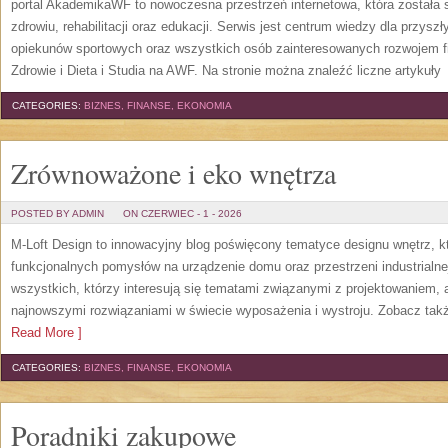
portal AkademikaWF to nowoczesna przestrzeń internetowa, która została s
zdrowiu, rehabilitacji oraz edukacji. Serwis jest centrum wiedzy dla przysz
opiekunów sportowych oraz wszystkich osób zainteresowanych rozwojem f
Zdrowie i Dieta i Studia na AWF. Na stronie można znaleźć liczne artykuły
[
CATEGORIES:
BIZNES, FINANSE, EKONOMIA
Zrównoważone i eko wnętrza
POSTED BY ADMIN
ON CZERWIEC - 1 - 2026
M-Loft Design to innowacyjny blog poświęcony tematyce designu wnętrz, kt
funkcjonalnych pomysłów na urządzenie domu oraz przestrzeni industrialne
wszystkich, którzy interesują się tematami związanymi z projektowaniem,
najnowszymi rozwiązaniami w świecie wyposażenia i wystroju. Zobacz także
Read More ]
CATEGORIES:
BIZNES, FINANSE, EKONOMIA
Poradniki zakupowe