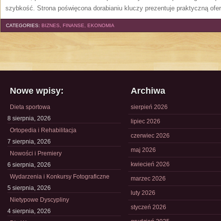
szybkość. Strona poświęcona dorabianiu kluczy prezentuje praktyczną ofe
CATEGORIES:
BIZNES, FINANSE, EKONOMIA
Nowe wpisy:
Archiwa
Dieta sportowa
sierpień 2026
8 sierpnia, 2026
lipiec 2026
Ortopedia i Rehabilitacja
czerwiec 2026
7 sierpnia, 2026
maj 2026
Nowości i Premiery
kwiecień 2026
6 sierpnia, 2026
Wydarzenia i Konkursy Fotograficzne
marzec 2026
5 sierpnia, 2026
luty 2026
Nietypowe Dyscypliny
styczeń 2026
4 sierpnia, 2026