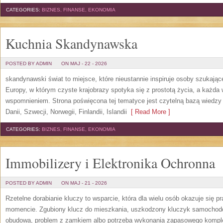
CATEGORIES:
BIZNES, FINANSE, EKONOMIA
Kuchnia Skandynawska
POSTED BY ADMIN
ON MAJ - 22 - 2026
skandynawski świat to miejsce, które nieustannie inspiruje osoby szukają
Europy, w którym czyste krajobrazy spotyka się z prostotą życia, a każd
wspomnieniem. Strona poświęcona tej tematyce jest czytelną bazą wiedzy 
Danii, Szwecji, Norwegii, Finlandii, Islandii
[ Read More ]
CATEGORIES:
BIZNES, FINANSE, EKONOMIA
Immobilizery i Elektronika Ochronna
POSTED BY ADMIN
ON MAJ - 21 - 2026
Rzetelne dorabianie kluczy to wsparcie, która dla wielu osób okazuje się
momencie. Zgubiony klucz do mieszkania, uszkodzony kluczyk samochodowy
obudowa, problem z zamkiem albo potrzeba wykonania zapasowego kompletu