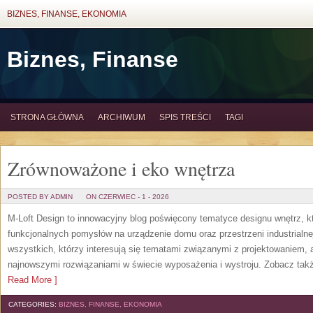
BIZNES, FINANSE, EKONOMIA
Biznes, Finanse
STRONA GŁÓWNA
ARCHIWUM
SPIS TREŚCI
TAGI
Zrównoważone i eko wnętrza
POSTED BY ADMIN
ON CZERWIEC - 1 - 2026
M-Loft Design to innowacyjny blog poświęcony tematyce designu wnętrz, kt
funkcjonalnych pomysłów na urządzenie domu oraz przestrzeni industrialne
wszystkich, którzy interesują się tematami związanymi z projektowaniem,
najnowszymi rozwiązaniami w świecie wyposażenia i wystroju. Zobacz także
Read More ]
CATEGORIES:
BIZNES, FINANSE, EKONOMIA