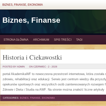
BIZNES, FINANSE, EKONOMIA
Biznes, Finanse
STRONA GŁÓWNA
ARCHIWUM
SPIS TREŚCI
TAGI
Historia i Ciekawostki
POSTED BY ADMIN
ON CZERWIEC - 2 - 2026
portal AkademikaWF to nowoczesna przestrzeń internetowa, która została s
zdrowiu, rehabilitacji oraz edukacji. Serwis jest centrum wiedzy dla przysz
opiekunów sportowych oraz wszystkich osób zainteresowanych rozwojem f
Zdrowie i Dieta i Studia na AWF. Na stronie można znaleźć liczne artykuły
[
CATEGORIES:
BIZNES, FINANSE, EKONOMIA