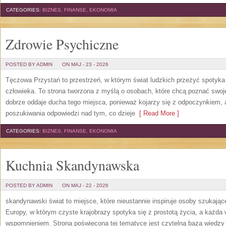
CATEGORIES:
BIZNES, FINANSE, EKONOMIA
Zdrowie Psychiczne
POSTED BY ADMIN
ON MAJ - 23 - 2026
Tęczowa Przystań to przestrzeń, w którym świat ludzkich przeżyć spotyk
człowieka. To strona tworzona z myślą o osobach, które chcą poznać sw
dobrze oddaje ducha tego miejsca, ponieważ kojarzy się z odpoczynkiem, 
poszukiwania odpowiedzi nad tym, co dzieje
[ Read More ]
CATEGORIES:
BIZNES, FINANSE, EKONOMIA
Kuchnia Skandynawska
POSTED BY ADMIN
ON MAJ - 22 - 2026
skandynawski świat to miejsce, które nieustannie inspiruje osoby szukają
Europy, w którym czyste krajobrazy spotyka się z prostotą życia, a każd
wspomnieniem. Strona poświęcona tej tematyce jest czytelną bazą wiedzy 