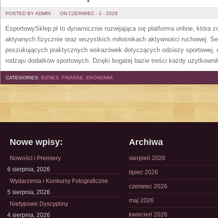
POSTED BY ADMIN
ON CZERWIEC - 1 - 2026
EsportowySklep.pl to dynamicznie rozwijająca się platforma online, która 
aktywnych fizycznie oraz wszystkich miłośnikach aktywności ruchowej. Se
poszukujących praktycznych wskazówek dotyczących odzieży sportowej, o
rodzaju dodatków sportowych. Dzięki bogatej bazie treści każdy użytkown
CATEGORIES:
BIZNES, FINANSE, EKONOMIA
Nowe wpisy:
Archiwa
Nowości i Premiery
sierpień 2026
6 sierpnia, 2026
lipiec 2026
Wydarzenia i Konkursy Fotograficzne
czerwiec 2026
5 sierpnia, 2026
maj 2026
Nietypowe Dyscypliny
kwiecień 2026
4 sierpnia, 2026