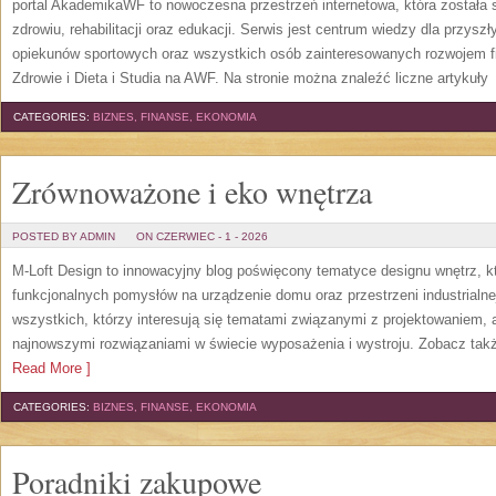
portal AkademikaWF to nowoczesna przestrzeń internetowa, która została s
zdrowiu, rehabilitacji oraz edukacji. Serwis jest centrum wiedzy dla przysz
opiekunów sportowych oraz wszystkich osób zainteresowanych rozwojem f
Zdrowie i Dieta i Studia na AWF. Na stronie można znaleźć liczne artykuły
[
CATEGORIES:
BIZNES, FINANSE, EKONOMIA
Zrównoważone i eko wnętrza
POSTED BY ADMIN
ON CZERWIEC - 1 - 2026
M-Loft Design to innowacyjny blog poświęcony tematyce designu wnętrz, kt
funkcjonalnych pomysłów na urządzenie domu oraz przestrzeni industrialne
wszystkich, którzy interesują się tematami związanymi z projektowaniem,
najnowszymi rozwiązaniami w świecie wyposażenia i wystroju. Zobacz także
Read More ]
CATEGORIES:
BIZNES, FINANSE, EKONOMIA
Poradniki zakupowe