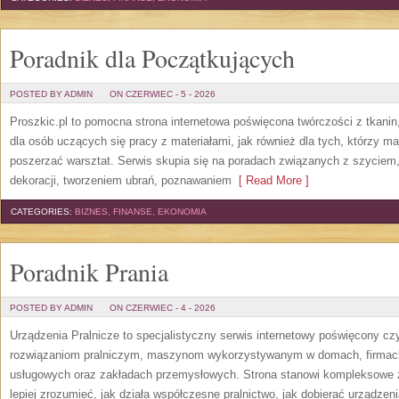
Poradnik dla Początkujących
POSTED BY ADMIN
ON CZERWIEC - 5 - 2026
Proszkic.pl to pomocna strona internetowa poświęcona twórczości z tkani
dla osób uczących się pracy z materiałami, jak również dla tych, którzy m
poszerzać warsztat. Serwis skupia się na poradach związanych z szycie
dekoracji, tworzeniem ubrań, poznawaniem
[ Read More ]
CATEGORIES:
BIZNES, FINANSE, EKONOMIA
Poradnik Prania
POSTED BY ADMIN
ON CZERWIEC - 4 - 2026
Urządzenia Pralnicze to specjalistyczny serwis internetowy poświęcony cz
rozwiązaniom pralniczym, maszynom wykorzystywanym w domach, firmach, 
usługowych oraz zakładach przemysłowych. Strona stanowi kompleksowe źr
lepiej zrozumieć, jak działa współczesne pralnictwo, jak dobierać urządzen