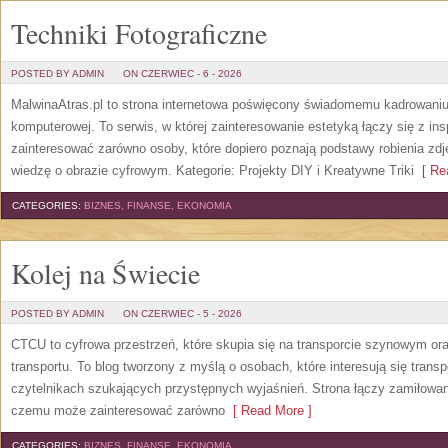
Techniki Fotograficzne
POSTED BY ADMIN
ON CZERWIEC - 6 - 2026
MalwinaAtras.pl to strona internetowa poświęcony świadomemu kadrowaniu, 
komputerowej. To serwis, w której zainteresowanie estetyką łączy się z in
zainteresować zarówno osoby, które dopiero poznają podstawy robienia zdję
wiedzę o obrazie cyfrowym. Kategorie: Projekty DIY i Kreatywne Triki
[ Rea
CATEGORIES:
BIZNES, FINANSE, EKONOMIA
Kolej na Świecie
POSTED BY ADMIN
ON CZERWIEC - 5 - 2026
CTCU to cyfrowa przestrzeń, które skupia się na transporcie szynowym ora
transportu. To blog tworzony z myślą o osobach, które interesują się trans
czytelnikach szukających przystępnych wyjaśnień. Strona łączy zamiłowani
czemu może zainteresować zarówno
[ Read More ]
CATEGORIES:
BIZNES, FINANSE, EKONOMIA