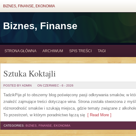
BIZNES, FINANSE, EKONOMIA
Biznes, Finanse
STRONA GŁÓWNA
ARCHIWUM
SPIS TREŚCI
TAGI
Sztuka Koktajli
POSTED BY ADMIN
ON CZERWIEC - 6 - 2026
TadzikPije.pl to obszerny blog poświęcony pasji odkrywania smaków, w k
znaleźć zajmujące treści dotyczące wina. Strona została stworzona z myśl
różnorodność smaków i szukają miejsca, gdzie tematy związane z alkohol
To przestrzeń, w którym poradnictwo łączą się
[ Read More ]
CATEGORIES:
BIZNES, FINANSE, EKONOMIA