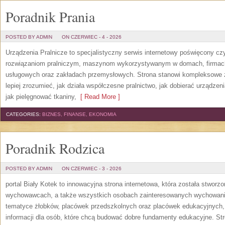
Poradnik Prania
POSTED BY ADMIN
ON CZERWIEC - 4 - 2026
Urządzenia Pralnicze to specjalistyczny serwis internetowy poświęcony cz
rozwiązaniom pralniczym, maszynom wykorzystywanym w domach, firmach, 
usługowych oraz zakładach przemysłowych. Strona stanowi kompleksowe źr
lepiej zrozumieć, jak działa współczesne pralnictwo, jak dobierać urządzen
jak pielęgnować tkaniny,
[ Read More ]
CATEGORIES:
BIZNES, FINANSE, EKONOMIA
Poradnik Rodzica
POSTED BY ADMIN
ON CZERWIEC - 3 - 2026
portal Biały Kotek to innowacyjna strona internetowa, która została stworz
wychowawcach, a także wszystkich osobach zainteresowanych wychowanie
tematyce żłobków, placówek przedszkolnych oraz placówek edukacyjnych,
informacji dla osób, które chcą budować dobre fundamenty edukacyjne. S