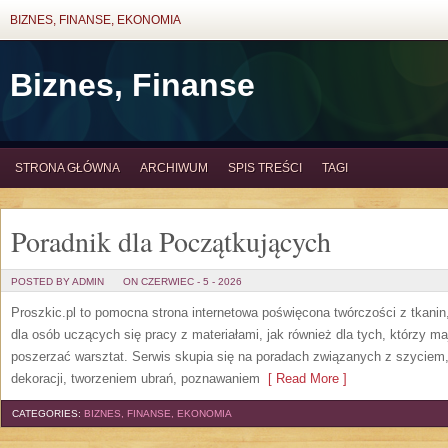
BIZNES, FINANSE, EKONOMIA
Biznes, Finanse
STRONA GŁÓWNA
ARCHIWUM
SPIS TREŚCI
TAGI
Poradnik dla Początkujących
POSTED BY ADMIN
ON CZERWIEC - 5 - 2026
Proszkic.pl to pomocna strona internetowa poświęcona twórczości z tkani
dla osób uczących się pracy z materiałami, jak również dla tych, którzy m
poszerzać warsztat. Serwis skupia się na poradach związanych z szycie
dekoracji, tworzeniem ubrań, poznawaniem
[ Read More ]
CATEGORIES:
BIZNES, FINANSE, EKONOMIA