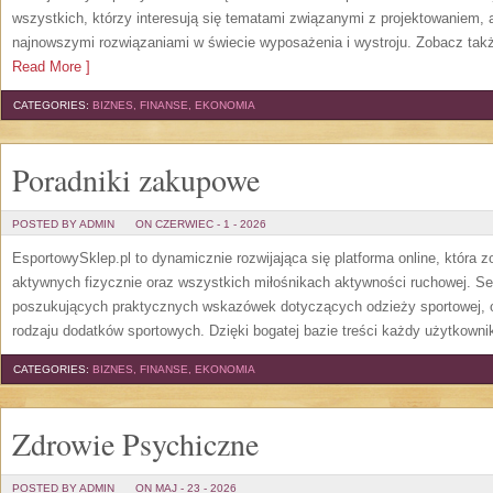
wszystkich, którzy interesują się tematami związanymi z projektowaniem,
najnowszymi rozwiązaniami w świecie wyposażenia i wystroju. Zobacz także
Read More ]
CATEGORIES:
BIZNES, FINANSE, EKONOMIA
Poradniki zakupowe
POSTED BY ADMIN
ON CZERWIEC - 1 - 2026
EsportowySklep.pl to dynamicznie rozwijająca się platforma online, która 
aktywnych fizycznie oraz wszystkich miłośnikach aktywności ruchowej. Se
poszukujących praktycznych wskazówek dotyczących odzieży sportowej, o
rodzaju dodatków sportowych. Dzięki bogatej bazie treści każdy użytkown
CATEGORIES:
BIZNES, FINANSE, EKONOMIA
Zdrowie Psychiczne
POSTED BY ADMIN
ON MAJ - 23 - 2026