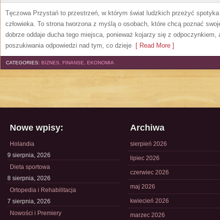
Tęczowa Przystań to przestrzeń, w którym świat ludzkich przeżyć spotyk
człowieka. To strona tworzona z myślą o osobach, które chcą poznać sw
dobrze oddaje ducha tego miejsca, ponieważ kojarzy się z odpoczynkiem, 
poszukiwania odpowiedzi nad tym, co dzieje
[ Read More ]
CATEGORIES:
BIZNES, FINANSE, EKONOMIA
Nowe wpisy:
Archiwa
Holandia
sierpień 2026
9 sierpnia, 2026
lipiec 2026
Dieta sportowa
czerwiec 2026
8 sierpnia, 2026
maj 2026
Ortopedia i Rehabilitacja
kwiecień 2026
7 sierpnia, 2026
Nowości i Premiery
marzec 2026