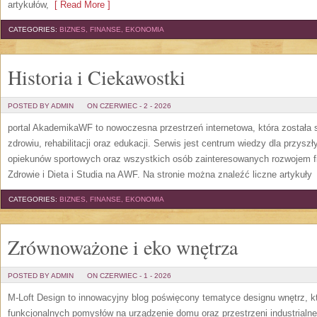
artykułów,
[ Read More ]
CATEGORIES:
BIZNES, FINANSE, EKONOMIA
Historia i Ciekawostki
POSTED BY ADMIN
ON CZERWIEC - 2 - 2026
portal AkademikaWF to nowoczesna przestrzeń internetowa, która została s
zdrowiu, rehabilitacji oraz edukacji. Serwis jest centrum wiedzy dla przysz
opiekunów sportowych oraz wszystkich osób zainteresowanych rozwojem f
Zdrowie i Dieta i Studia na AWF. Na stronie można znaleźć liczne artykuły
[
CATEGORIES:
BIZNES, FINANSE, EKONOMIA
Zrównoważone i eko wnętrza
POSTED BY ADMIN
ON CZERWIEC - 1 - 2026
M-Loft Design to innowacyjny blog poświęcony tematyce designu wnętrz, kt
funkcjonalnych pomysłów na urządzenie domu oraz przestrzeni industrialne