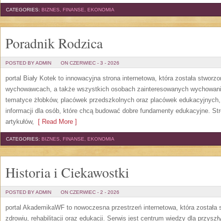
CATEGORIES:
BIZNES, FINANSE, EKONOMIA
Poradnik Rodzica
POSTED BY ADMIN
ON CZERWIEC - 3 - 2026
portal Biały Kotek to innowacyjna strona internetowa, która została stworz
wychowawcach, a także wszystkich osobach zainteresowanych wychowanie
tematyce żłobków, placówek przedszkolnych oraz placówek edukacyjnych,
informacji dla osób, które chcą budować dobre fundamenty edukacyjne. S
artykułów,
[ Read More ]
CATEGORIES:
BIZNES, FINANSE, EKONOMIA
Historia i Ciekawostki
POSTED BY ADMIN
ON CZERWIEC - 2 - 2026
portal AkademikaWF to nowoczesna przestrzeń internetowa, która została s
zdrowiu, rehabilitacji oraz edukacji. Serwis jest centrum wiedzy dla przysz