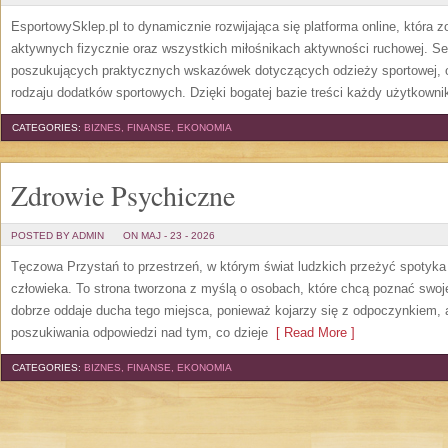
EsportowySklep.pl to dynamicznie rozwijająca się platforma online, która 
aktywnych fizycznie oraz wszystkich miłośnikach aktywności ruchowej. Se
poszukujących praktycznych wskazówek dotyczących odzieży sportowej, o
rodzaju dodatków sportowych. Dzięki bogatej bazie treści każdy użytkown
CATEGORIES:
BIZNES, FINANSE, EKONOMIA
Zdrowie Psychiczne
POSTED BY ADMIN
ON MAJ - 23 - 2026
Tęczowa Przystań to przestrzeń, w którym świat ludzkich przeżyć spotyk
człowieka. To strona tworzona z myślą o osobach, które chcą poznać sw
dobrze oddaje ducha tego miejsca, ponieważ kojarzy się z odpoczynkiem, 
poszukiwania odpowiedzi nad tym, co dzieje
[ Read More ]
CATEGORIES:
BIZNES, FINANSE, EKONOMIA