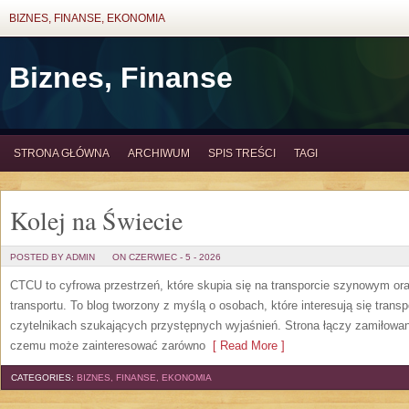
BIZNES, FINANSE, EKONOMIA
Biznes, Finanse
STRONA GŁÓWNA
ARCHIWUM
SPIS TREŚCI
TAGI
Kolej na Świecie
POSTED BY ADMIN
ON CZERWIEC - 5 - 2026
CTCU to cyfrowa przestrzeń, które skupia się na transporcie szynowym ora
transportu. To blog tworzony z myślą o osobach, które interesują się trans
czytelnikach szukających przystępnych wyjaśnień. Strona łączy zamiłowani
czemu może zainteresować zarówno
[ Read More ]
CATEGORIES:
BIZNES, FINANSE, EKONOMIA