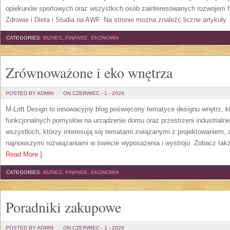
opiekunów sportowych oraz wszystkich osób zainteresowanych rozwojem f
Zdrowie i Dieta i Studia na AWF. Na stronie można znaleźć liczne artykuły
[
CATEGORIES:
BIZNES, FINANSE, EKONOMIA
Zrównoważone i eko wnętrza
POSTED BY ADMIN
ON CZERWIEC - 1 - 2026
M-Loft Design to innowacyjny blog poświęcony tematyce designu wnętrz, kt
funkcjonalnych pomysłów na urządzenie domu oraz przestrzeni industrialne
wszystkich, którzy interesują się tematami związanymi z projektowaniem,
najnowszymi rozwiązaniami w świecie wyposażenia i wystroju. Zobacz także
Read More ]
CATEGORIES:
BIZNES, FINANSE, EKONOMIA
Poradniki zakupowe
POSTED BY ADMIN
ON CZERWIEC - 1 - 2026