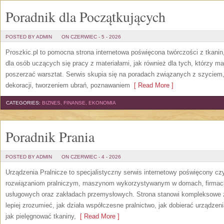
Poradnik dla Początkujących
POSTED BY ADMIN
ON CZERWIEC - 5 - 2026
Proszkic.pl to pomocna strona internetowa poświęcona twórczości z tkani
dla osób uczących się pracy z materiałami, jak również dla tych, którzy m
poszerzać warsztat. Serwis skupia się na poradach związanych z szycie
dekoracji, tworzeniem ubrań, poznawaniem
[ Read More ]
CATEGORIES:
BIZNES, FINANSE, EKONOMIA
Poradnik Prania
POSTED BY ADMIN
ON CZERWIEC - 4 - 2026
Urządzenia Pralnicze to specjalistyczny serwis internetowy poświęcony cz
rozwiązaniom pralniczym, maszynom wykorzystywanym w domach, firmach, 
usługowych oraz zakładach przemysłowych. Strona stanowi kompleksowe źr
lepiej zrozumieć, jak działa współczesne pralnictwo, jak dobierać urządzen
jak pielęgnować tkaniny,
[ Read More ]