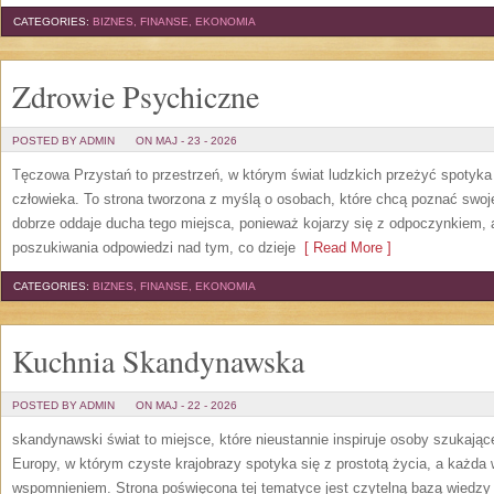
CATEGORIES:
BIZNES, FINANSE, EKONOMIA
Zdrowie Psychiczne
POSTED BY ADMIN
ON MAJ - 23 - 2026
Tęczowa Przystań to przestrzeń, w którym świat ludzkich przeżyć spotyk
człowieka. To strona tworzona z myślą o osobach, które chcą poznać sw
dobrze oddaje ducha tego miejsca, ponieważ kojarzy się z odpoczynkiem, 
poszukiwania odpowiedzi nad tym, co dzieje
[ Read More ]
CATEGORIES:
BIZNES, FINANSE, EKONOMIA
Kuchnia Skandynawska
POSTED BY ADMIN
ON MAJ - 22 - 2026
skandynawski świat to miejsce, które nieustannie inspiruje osoby szukają
Europy, w którym czyste krajobrazy spotyka się z prostotą życia, a każd
wspomnieniem. Strona poświęcona tej tematyce jest czytelną bazą wiedzy 