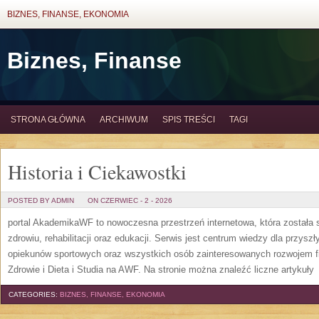
BIZNES, FINANSE, EKONOMIA
Biznes, Finanse
STRONA GŁÓWNA
ARCHIWUM
SPIS TREŚCI
TAGI
Historia i Ciekawostki
POSTED BY ADMIN
ON CZERWIEC - 2 - 2026
portal AkademikaWF to nowoczesna przestrzeń internetowa, która została s
zdrowiu, rehabilitacji oraz edukacji. Serwis jest centrum wiedzy dla przysz
opiekunów sportowych oraz wszystkich osób zainteresowanych rozwojem f
Zdrowie i Dieta i Studia na AWF. Na stronie można znaleźć liczne artykuły
[
CATEGORIES:
BIZNES, FINANSE, EKONOMIA