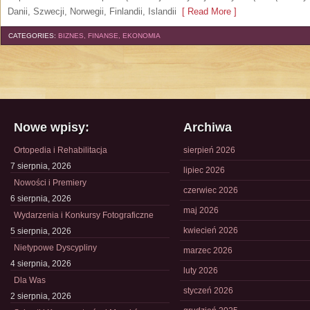
Danii, Szwecji, Norwegii, Finlandii, Islandii
[ Read More ]
CATEGORIES:
BIZNES, FINANSE, EKONOMIA
Nowe wpisy:
Archiwa
Ortopedia i Rehabilitacja
sierpień 2026
7 sierpnia, 2026
lipiec 2026
Nowości i Premiery
czerwiec 2026
6 sierpnia, 2026
maj 2026
Wydarzenia i Konkursy Fotograficzne
kwiecień 2026
5 sierpnia, 2026
Nietypowe Dyscypliny
marzec 2026
4 sierpnia, 2026
luty 2026
Dla Was
styczeń 2026
2 sierpnia, 2026