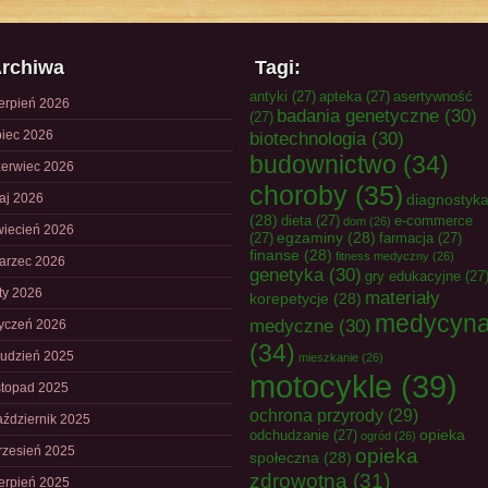
rchiwa
Tagi:
antyki
(27)
apteka
(27)
asertywność
ierpień 2026
badania genetyczne
(30)
(27)
piec 2026
biotechnologia
(30)
budownictwo
(34)
zerwiec 2026
choroby
(35)
aj 2026
diagnostyk
(28)
dieta
(27)
e-commerce
dom
(26)
wiecień 2026
egzaminy
(28)
(27)
farmacja
(27)
finanse
(28)
fitness medyczny
(26)
arzec 2026
genetyka
(30)
gry edukacyjne
(27
uty 2026
materiały
korepetycje
(28)
medycyn
medyczne
(30)
tyczeń 2026
(34)
rudzień 2025
mieszkanie
(26)
motocykle
(39)
istopad 2025
ochrona przyrody
(29)
aździernik 2025
opieka
odchudzanie
(27)
ogród
(26)
rzesień 2025
opieka
społeczna
(28)
zdrowotna
(31)
ierpień 2025