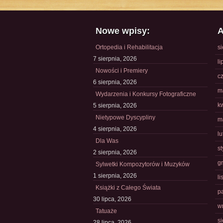
Nowe wpisy:
A
Ortopedia i Rehabilitacja
s
7 sierpnia, 2026
li
Nowości i Premiery
c
6 sierpnia, 2026
m
Wydarzenia i Konkursy Fotograficzne
k
5 sierpnia, 2026
Nietypowe Dyscypliny
m
4 sierpnia, 2026
l
Dla Was
s
2 sierpnia, 2026
g
Sylwetki Kompozytorów i Muzyków
1 sierpnia, 2026
l
Książki z Całego Świata
p
30 lipca, 2026
w
Tatuaże
s
28 lipca, 2026