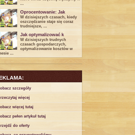
...
Oprocentowanie: Jak
W dzisiejszych czasach, kiedy
‍oszczędzanie​ staje się coraz
trudniejsze,⁣ ...
Jak optymalizować k
W dzisiejszych trudnych⁤
czasach gospodarczych,
optymalizowanie ‌kosztów w
esie ...
EKLAMA:
obacz szczegóły
rzeczytaj więcej
obacz więcej tutaj
obacz pełen artykuł tutaj
rzejdź do oferty
obacz, co przygotowaliśmy