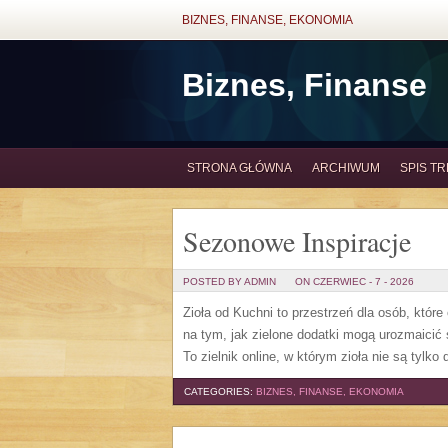
BIZNES, FINANSE, EKONOMIA
Biznes, Finanse
STRONA GŁÓWNA
ARCHIWUM
SPIS TR
Sezonowe Inspiracje
POSTED BY ADMIN
ON CZERWIEC - 7 - 2026
Zioła od Kuchni to przestrzeń dla osób, które
na tym, jak zielone dodatki mogą urozmaicić
To zielnik online, w którym zioła nie są tylk
CATEGORIES:
BIZNES, FINANSE, EKONOMIA