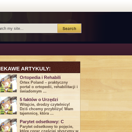
IEKAWE ARTYKULY:
Ortopedia i Rehabili
Ortex Poland – praktyczny
portal o ortopedii, rehabilitacji i
świadomym ...
5 faktów o Urzędzi
Witajcie, drodzy czytelnicy!
Dziś chcemy przybliżyć ⁣Wam ​
tajemnicę,⁤ która ...
Parytet odsetkowy: C
Parytet odsetkowy to pojęcie,
które coraz częściej słyszymy w