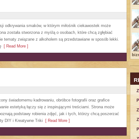
asji odkrywania smaków, w którym miłośnik ciekawostek może
rona została stworzona z myślą o osobach, które chcą zgłębiać
ie tematy związane z alkoholem są przedstawiane w sposób lekki.
ę
[ Read More ]
bizn
R
Z
cony świadomemu kadrowaniu, obróbce fotografii oraz grafice
P
wanie estetyką łączy się z inspirującymi treściami. Strona może
Z
oznają podstawy robienia zdjęć, jak i tych, którzy chcą poszerzać
Z
ty DIY i Kreatywne Triki
[ Read More ]
P
Z