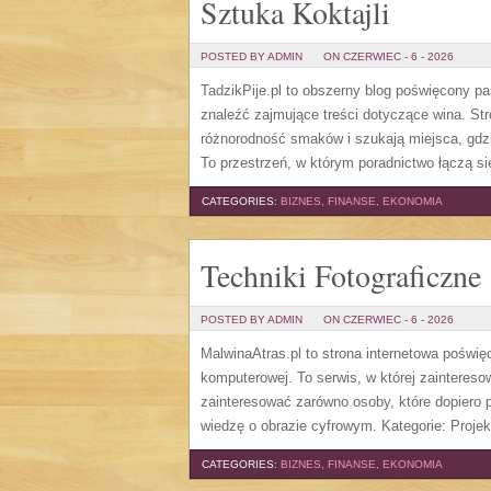
Sztuka Koktajli
POSTED BY ADMIN
ON CZERWIEC - 6 - 2026
TadzikPije.pl to obszerny blog poświęcony p
znaleźć zajmujące treści dotyczące wina. St
różnorodność smaków i szukają miejsca, gdz
To przestrzeń, w którym poradnictwo łączą si
CATEGORIES:
BIZNES, FINANSE, EKONOMIA
Techniki Fotograficzne
POSTED BY ADMIN
ON CZERWIEC - 6 - 2026
MalwinaAtras.pl to strona internetowa poświę
komputerowej. To serwis, w której zaintereso
zainteresować zarówno osoby, które dopiero p
wiedzę o obrazie cyfrowym. Kategorie: Projek
CATEGORIES:
BIZNES, FINANSE, EKONOMIA