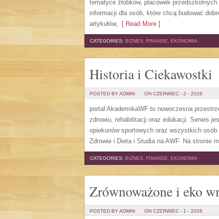
tematyce żłobków, placówek przedszkolnych 
informacji dla osób, które chcą budować do
artykułów,
[ Read More ]
CATEGORIES:
BIZNES, FINANSE, EKONOMIA
Historia i Ciekawostki
POSTED BY ADMIN
ON CZERWIEC - 2 - 2026
portal AkademikaWF to nowoczesna przestrzeń
zdrowiu, rehabilitacji oraz edukacji. Serwis 
opiekunów sportowych oraz wszystkich osób 
Zdrowie i Dieta i Studia na AWF. Na stronie 
CATEGORIES:
BIZNES, FINANSE, EKONOMIA
Zrównoważone i eko wn
POSTED BY ADMIN
ON CZERWIEC - 1 - 2026