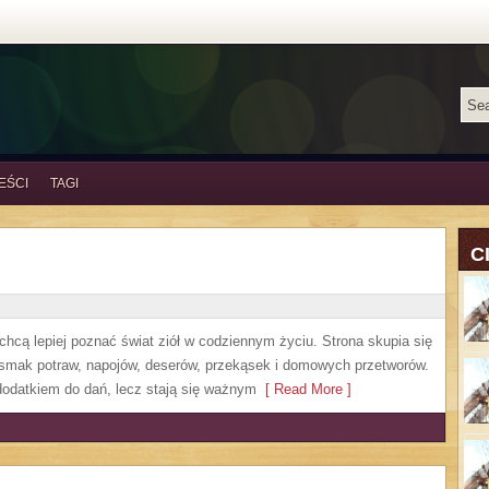
EŚCI
TAGI
C
 chcą lepiej poznać świat ziół w codziennym życiu. Strona skupia się
 smak potraw, napojów, deserów, przekąsek i domowych przetworów.
o dodatkiem do dań, lecz stają się ważnym
[ Read More ]