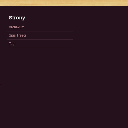
Strony
Archiwum
Spis Treści
Tagi
a
)
a