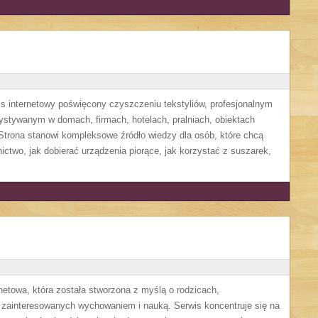
is internetowy poświęcony czyszczeniu tekstyliów, profesjonalnym
tywanym w domach, firmach, hotelach, pralniach, obiektach
trona stanowi kompleksowe źródło wiedzy dla osób, które chcą
nictwo, jak dobierać urządzenia piorące, jak korzystać z suszarek,
rnetowa, która została stworzona z myślą o rodzicach,
zainteresowanych wychowaniem i nauką. Serwis koncentruje się na