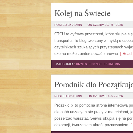
Kolej na Świecie
POSTED BY ADMIN
ON CZERWIEC - 5 - 2026
CTCU to cyfrowa przestrzeń, które skupia się
transportu. To blog tworzony z myślą o osobac
czytelnikach szukających przystępnych wyjaś
czemu może zainteresować zarówno
[ Read 
CATEGORIES:
BIZNES, FINANSE, EKONOMIA
Poradnik dla Początkuj
POSTED BY ADMIN
ON CZERWIEC - 5 - 2026
Proszkic.pl to pomocna strona internetowa p
dla osób uczących się pracy z materiałami, j
poszerzać warsztat. Serwis skupia się na p
dekoracji, tworzeniem ubrań, poznawaniem
[ 