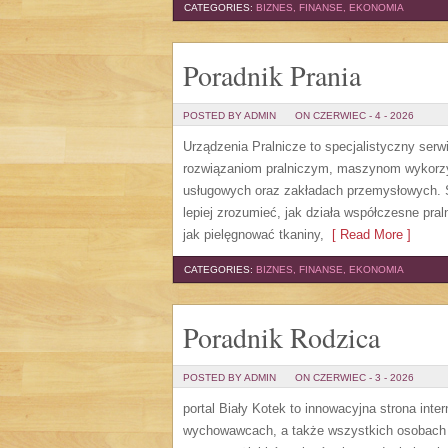
CATEGORIES:
BIZNES, FINANSE, EKONOMIA
Poradnik Prania
POSTED BY ADMIN
ON CZERWIEC - 4 - 2026
Urządzenia Pralnicze to specjalistyczny serw
rozwiązaniom pralniczym, maszynom wykorzys
usługowych oraz zakładach przemysłowych. S
lepiej zrozumieć, jak działa współczesne pral
jak pielęgnować tkaniny,
[ Read More ]
CATEGORIES:
BIZNES, FINANSE, EKONOMIA
Poradnik Rodzica
POSTED BY ADMIN
ON CZERWIEC - 3 - 2026
portal Biały Kotek to innowacyjna strona inte
wychowawcach, a także wszystkich osobach 