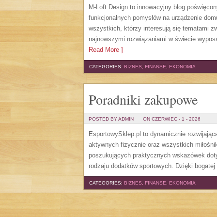
M-Loft Design to innowacyjny blog poświęcon
funkcjonalnych pomysłów na urządzenie domu o
wszystkich, którzy interesują się tematami 
najnowszymi rozwiązaniami w świecie wyposaż
Read More ]
CATEGORIES:
BIZNES, FINANSE, EKONOMIA
Poradniki zakupowe
POSTED BY ADMIN
ON CZERWIEC - 1 - 2026
EsportowySklep.pl to dynamicznie rozwijająca
aktywnych fizycznie oraz wszystkich miłośni
poszukujących praktycznych wskazówek dotyc
rodzaju dodatków sportowych. Dzięki bogatej
CATEGORIES:
BIZNES, FINANSE, EKONOMIA