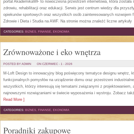
portal AkademikaWF to nowoczesna przestrzeń internetowa, która została s
zdrowiu, rehabilitacji oraz edukacji. Serwis jest centrum wiedzy dla przysz
opiekunów sportowych oraz wszystkich osób zainteresowanych rozwojem f
Zdrowie i Dieta i Studia na AWF. Na stronie można znaleźć liczne artykuły
[
CATEGORIES:
BIZNES, FINANSE, EKONOMIA
Zrównoważone i eko wnętrza
POSTED BY ADMIN
ON CZERWIEC - 1 - 2026
M-Loft Design to innowacyjny blog poświęcony tematyce designu wnętrz, kt
funkcjonalnych pomysłów na urządzenie domu oraz przestrzeni industrialne
wszystkich, którzy interesują się tematami związanymi z projektowaniem,
najnowszymi rozwiązaniami w świecie wyposażenia i wystroju. Zobacz także
Read More ]
CATEGORIES:
BIZNES, FINANSE, EKONOMIA
Poradniki zakupowe