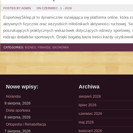
POSTED BY ADMIN
ON CZERWIEC - 1 - 2026
EsportowySklep.pl to dynamicznie rozwijająca się platforma online, która 
aktywnych fizycznie oraz wszystkich miłośnikach aktywności ruchowej. Se
poszukujących praktycznych wskazówek dotyczących odzieży sportowej, o
rodzaju dodatków sportowych. Dzięki bogatej bazie treści każdy użytkown
CATEGORIES:
BIZNES, FINANSE, EKONOMIA
Nowe wpisy:
Archiwa
Holandia
sierpień 2026
9 sierpnia, 2026
lipiec 2026
Dieta sportowa
czerwiec 2026
8 sierpnia, 2026
maj 2026
Ortopedia i Rehabilitacja
kwiecień 2026
7 sierpnia, 2026