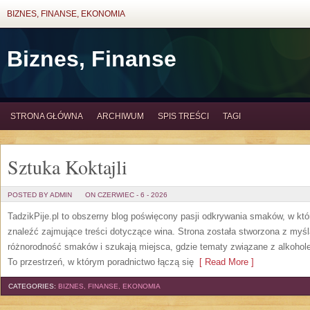
BIZNES, FINANSE, EKONOMIA
Biznes, Finanse
STRONA GŁÓWNA
ARCHIWUM
SPIS TREŚCI
TAGI
Sztuka Koktajli
POSTED BY ADMIN
ON CZERWIEC - 6 - 2026
TadzikPije.pl to obszerny blog poświęcony pasji odkrywania smaków, w k
znaleźć zajmujące treści dotyczące wina. Strona została stworzona z myśl
różnorodność smaków i szukają miejsca, gdzie tematy związane z alkohol
To przestrzeń, w którym poradnictwo łączą się
[ Read More ]
CATEGORIES:
BIZNES, FINANSE, EKONOMIA