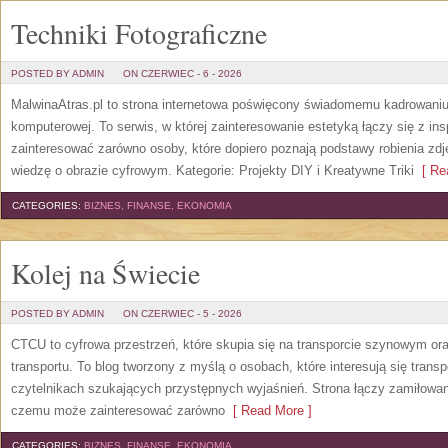
Techniki Fotograficzne
POSTED BY ADMIN
ON CZERWIEC - 6 - 2026
MalwinaAtras.pl to strona internetowa poświęcony świadomemu kadrowaniu, 
komputerowej. To serwis, w której zainteresowanie estetyką łączy się z in
zainteresować zarówno osoby, które dopiero poznają podstawy robienia zdję
wiedzę o obrazie cyfrowym. Kategorie: Projekty DIY i Kreatywne Triki
[ Rea
CATEGORIES:
BIZNES, FINANSE, EKONOMIA
Kolej na Świecie
POSTED BY ADMIN
ON CZERWIEC - 5 - 2026
CTCU to cyfrowa przestrzeń, które skupia się na transporcie szynowym ora
transportu. To blog tworzony z myślą o osobach, które interesują się trans
czytelnikach szukających przystępnych wyjaśnień. Strona łączy zamiłowani
czemu może zainteresować zarówno
[ Read More ]
CATEGORIES:
BIZNES, FINANSE, EKONOMIA