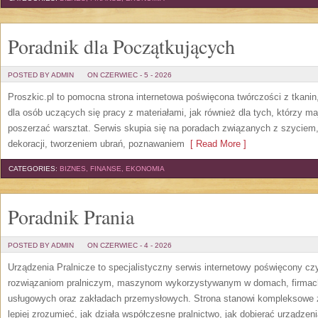
Poradnik dla Początkujących
POSTED BY ADMIN
ON CZERWIEC - 5 - 2026
Proszkic.pl to pomocna strona internetowa poświęcona twórczości z tkani
dla osób uczących się pracy z materiałami, jak również dla tych, którzy m
poszerzać warsztat. Serwis skupia się na poradach związanych z szycie
dekoracji, tworzeniem ubrań, poznawaniem
[ Read More ]
CATEGORIES:
BIZNES, FINANSE, EKONOMIA
Poradnik Prania
POSTED BY ADMIN
ON CZERWIEC - 4 - 2026
Urządzenia Pralnicze to specjalistyczny serwis internetowy poświęcony cz
rozwiązaniom pralniczym, maszynom wykorzystywanym w domach, firmach, 
usługowych oraz zakładach przemysłowych. Strona stanowi kompleksowe źr
lepiej zrozumieć, jak działa współczesne pralnictwo, jak dobierać urządzen