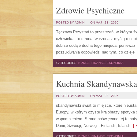
Zdrowie Psychiczne
POSTED BY ADMIN
ON MAJ - 23 - 2026
Tęczowa Przystań to przestrzeń, w którym św
człowieka. To strona tworzona z myślą o os
dobrze oddaje ducha tego miejsca, ponieważ 
poszukiwania odpowiedzi nad tym, co dzieje
[
CATEGORIES:
BIZNES, FINANSE, EKONOMIA
Kuchnia Skandynawska
POSTED BY ADMIN
ON MAJ - 22 - 2026
skandynawski świat to miejsce, które nieust
Europy, w którym czyste krajobrazy spotyka 
wspomnieniem. Strona poświęcona tej tematyc
Danii, Szwecji, Norwegii, Finlandii, Islandii
[ R
CATEGORIES:
BIZNES, FINANSE, EKONOMIA