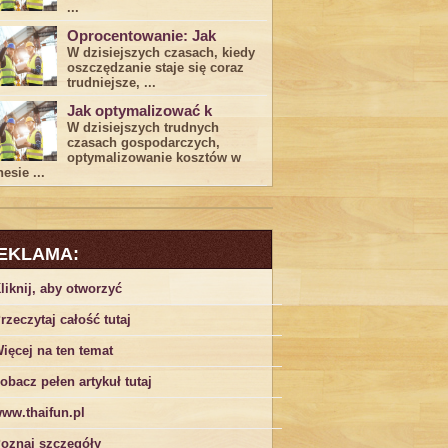
...
Oprocentowanie: Jak
W dzisiejszych czasach, kiedy
‍oszczędzanie​ staje się coraz
trudniejsze,⁣ ...
Jak optymalizować k
W dzisiejszych trudnych⁤
czasach gospodarczych,
optymalizowanie ‌kosztów w
esie ...
EKLAMA:
liknij, aby otworzyć
rzeczytaj całość tutaj
ięcej na ten temat
obacz pełen artykuł tutaj
ww.thaifun.pl
oznaj szczegóły