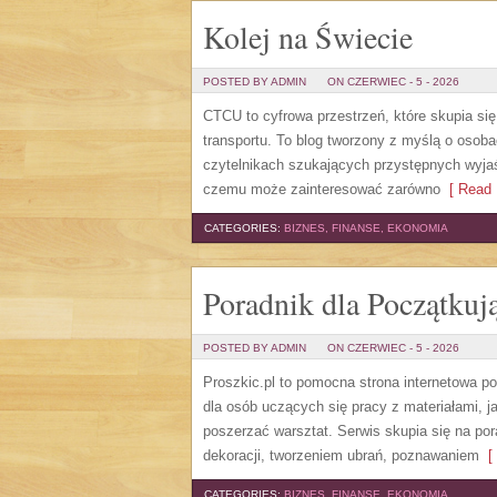
Kolej na Świecie
POSTED BY ADMIN
ON CZERWIEC - 5 - 2026
CTCU to cyfrowa przestrzeń, które skupia się
transportu. To blog tworzony z myślą o osobac
czytelnikach szukających przystępnych wyjaś
czemu może zainteresować zarówno
[ Read 
CATEGORIES:
BIZNES, FINANSE, EKONOMIA
Poradnik dla Początkuj
POSTED BY ADMIN
ON CZERWIEC - 5 - 2026
Proszkic.pl to pomocna strona internetowa p
dla osób uczących się pracy z materiałami, j
poszerzać warsztat. Serwis skupia się na p
dekoracji, tworzeniem ubrań, poznawaniem
[ 
CATEGORIES:
BIZNES, FINANSE, EKONOMIA