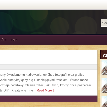
EŚCI
TAGI
C
cony świadomemu kadrowaniu, obróbce fotografii oraz grafice
wanie estetyką łączy się z inspirującymi treściami. Strona może
oznają podstawy robienia zdjęć, jak i tych, którzy chcą poszerzać
ty DIY i Kreatywne Triki
[ Read More ]