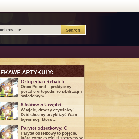
IEKAWE ARTYKULY:
Ortopedia i Rehabili
Ortex Poland – praktyczny
portal o ortopedii, rehabilitacji i
świadomym ...
5 faktów o Urzędzi
Witajcie, drodzy czytelnicy!
Dziś chcemy przybliżyć ⁣Wam ​
tajemnicę,⁤ która ...
Parytet odsetkowy: C
Parytet odsetkowy to pojęcie,
które coraz częściej słyszymy w