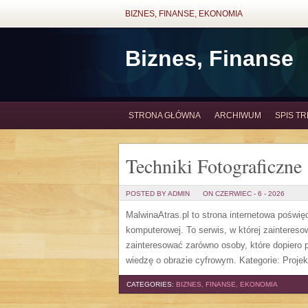
BIZNES, FINANSE, EKONOMIA
Biznes, Finanse
STRONA GŁÓWNA
ARCHIWUM
SPIS TR
Techniki Fotograficzne
POSTED BY ADMIN
ON CZERWIEC - 6 - 2026
MalwinaAtras.pl to strona internetowa poświę
komputerowej. To serwis, w której zaintereso
zainteresować zarówno osoby, które dopiero p
wiedzę o obrazie cyfrowym. Kategorie: Projek
CATEGORIES:
BIZNES, FINANSE, EKONOMIA