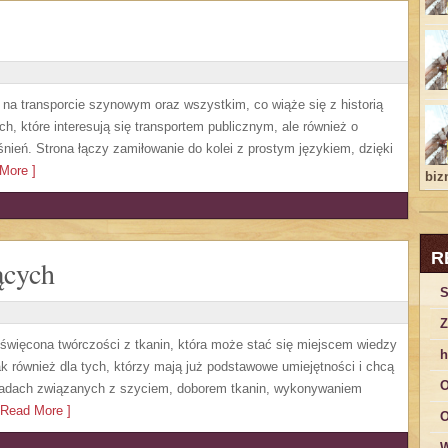
 na transporcie szynowym oraz wszystkim, co wiąże się z historią
h, które interesują się transportem publicznym, ale również o
nień. Strona łączy zamiłowanie do kolei z prostym językiem, dzięki
More ]
bizn
R
ących
S
Z
oświęcona twórczości z tkanin, która może stać się miejscem wiedzy
h
ak również dla tych, którzy mają już podstawowe umiejętności i chcą
O
oradach związanych z szyciem, doborem tkanin, wykonywaniem
Read More ]
O
W