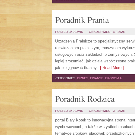
Poradnik Prania
POSTED BY ADMIN
ON CZERWIEC - 4 - 2026
Urządzenia Pralnicze to specjalistyczny serw
rozwiązaniom pralniczym, maszynom wykorzys
usługowych oraz zakładach przemysłowych. S
lepiej zrozumieć, jak działa współczesne pral
jak pielęgnować tkaniny,
[ Read More ]
CATEGORIES:
BIZNES, FINANSE, EKONOMIA
Poradnik Rodzica
POSTED BY ADMIN
ON CZERWIEC - 3 - 2026
portal Biały Kotek to innowacyjna strona inte
wychowawcach, a także wszystkich osobach 
tematyce żłobków, placówek przedszkolnych 