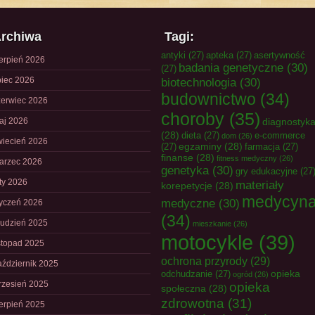
rchiwa
Tagi:
antyki
(27)
apteka
(27)
asertywność
ierpień 2026
badania genetyczne
(30)
(27)
piec 2026
biotechnologia
(30)
budownictwo
(34)
zerwiec 2026
choroby
(35)
aj 2026
diagnostyk
(28)
dieta
(27)
e-commerce
dom
(26)
wiecień 2026
egzaminy
(28)
(27)
farmacja
(27)
finanse
(28)
fitness medyczny
(26)
arzec 2026
genetyka
(30)
gry edukacyjne
(27
uty 2026
materiały
korepetycje
(28)
medycyn
medyczne
(30)
tyczeń 2026
(34)
rudzień 2025
mieszkanie
(26)
motocykle
(39)
istopad 2025
ochrona przyrody
(29)
aździernik 2025
opieka
odchudzanie
(27)
ogród
(26)
rzesień 2025
opieka
społeczna
(28)
zdrowotna
(31)
ierpień 2025