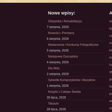
Nowe wpisy:
A
Ortopedia i Rehabilitacja
s
7 sierpnia, 2026
li
Nowości i Premiery
c
6 sierpnia, 2026
m
Wydarzenia i Konkursy Fotograficzne
k
5 sierpnia, 2026
Nietypowe Dyscypliny
m
4 sierpnia, 2026
l
Dla Was
s
2 sierpnia, 2026
g
Sylwetki Kompozytorów i Muzyków
1 sierpnia, 2026
l
Książki z Całego Świata
p
30 lipca, 2026
w
Tatuaże
s
28 lipca, 2026