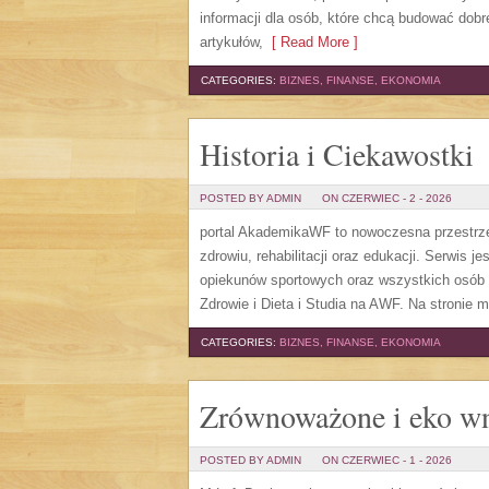
informacji dla osób, które chcą budować do
artykułów,
[ Read More ]
CATEGORIES:
BIZNES, FINANSE, EKONOMIA
Historia i Ciekawostki
POSTED BY ADMIN
ON CZERWIEC - 2 - 2026
portal AkademikaWF to nowoczesna przestrzeń
zdrowiu, rehabilitacji oraz edukacji. Serwis 
opiekunów sportowych oraz wszystkich osób 
Zdrowie i Dieta i Studia na AWF. Na stronie 
CATEGORIES:
BIZNES, FINANSE, EKONOMIA
Zrównoważone i eko wn
POSTED BY ADMIN
ON CZERWIEC - 1 - 2026