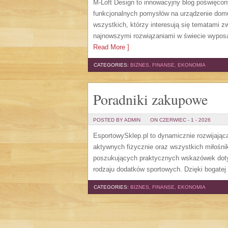
M-Loft Design to innowacyjny blog poświęcon
funkcjonalnych pomysłów na urządzenie domu o
wszystkich, którzy interesują się tematami 
najnowszymi rozwiązaniami w świecie wyposaż
Read More ]
CATEGORIES:
BIZNES, FINANSE, EKONOMIA
Poradniki zakupowe
POSTED BY ADMIN
ON CZERWIEC - 1 - 2026
EsportowySklep.pl to dynamicznie rozwijająca
aktywnych fizycznie oraz wszystkich miłośni
poszukujących praktycznych wskazówek dotyc
rodzaju dodatków sportowych. Dzięki bogatej
CATEGORIES:
BIZNES, FINANSE, EKONOMIA