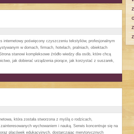
Z
O
Z
Z
is internetowy poświęcony czyszczeniu tekstyliów, profesjonalnym
tywanym w domach, firmach, hotelach, pralniach, obiektach
trona stanowi kompleksowe źródło wiedzy dla osób, które chcą
nictwo, jak dobierać urządzenia piorące, jak korzystać z suszarek,
rnetowa, która została stworzona z myślą o rodzicach,
zainteresowanych wychowaniem i nauką. Serwis koncentruje się na
oraz placówek edukacyjnych, dostarczając merytorycznych