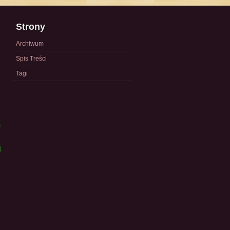
Strony
Archiwum
Spis Treści
Tagi
a
)
a