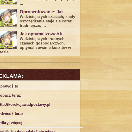
...
Oprocentowanie: Jak
W dzisiejszych czasach, kiedy
‍oszczędzanie​ staje się coraz
trudniejsze,⁣ ...
Jak optymalizować k
W dzisiejszych trudnych⁤
czasach gospodarczych,
optymalizowanie ‌kosztów w
esie ...
EKLAMA:
prawdź to
obacz teraz
ttp://korekcjawadpostawy.pl
dwiedź teraz
dkryj więcej
ejdź, by dowiedzieć się więcej