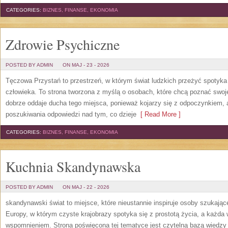
CATEGORIES:
BIZNES, FINANSE, EKONOMIA
Zdrowie Psychiczne
POSTED BY ADMIN
ON MAJ - 23 - 2026
Tęczowa Przystań to przestrzeń, w którym świat ludzkich przeżyć spotyk
człowieka. To strona tworzona z myślą o osobach, które chcą poznać sw
dobrze oddaje ducha tego miejsca, ponieważ kojarzy się z odpoczynkiem, 
poszukiwania odpowiedzi nad tym, co dzieje
[ Read More ]
CATEGORIES:
BIZNES, FINANSE, EKONOMIA
Kuchnia Skandynawska
POSTED BY ADMIN
ON MAJ - 22 - 2026
skandynawski świat to miejsce, które nieustannie inspiruje osoby szukają
Europy, w którym czyste krajobrazy spotyka się z prostotą życia, a każd
wspomnieniem. Strona poświęcona tej tematyce jest czytelną bazą wiedzy 