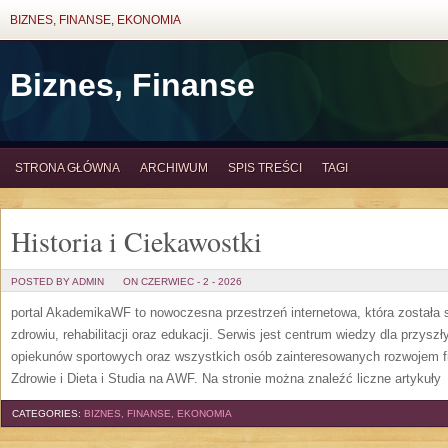
BIZNES, FINANSE, EKONOMIA
Biznes, Finanse
STRONA GŁÓWNA
ARCHIWUM
SPIS TREŚCI
TAGI
Historia i Ciekawostki
POSTED BY ADMIN
ON CZERWIEC - 2 - 2026
portal AkademikaWF to nowoczesna przestrzeń internetowa, która została s
zdrowiu, rehabilitacji oraz edukacji. Serwis jest centrum wiedzy dla przysz
opiekunów sportowych oraz wszystkich osób zainteresowanych rozwojem f
Zdrowie i Dieta i Studia na AWF. Na stronie można znaleźć liczne artykuły
[
CATEGORIES:
BIZNES, FINANSE, EKONOMIA