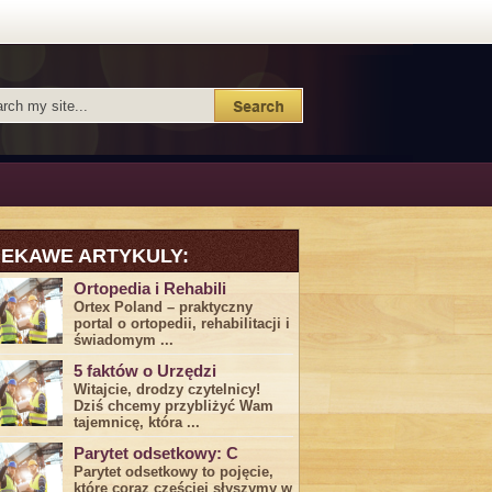
IEKAWE ARTYKULY:
Ortopedia i Rehabili
Ortex Poland – praktyczny
portal o ortopedii, rehabilitacji i
świadomym ...
5 faktów o Urzędzi
Witajcie, drodzy czytelnicy!
Dziś chcemy przybliżyć ⁣Wam ​
tajemnicę,⁤ która ...
Parytet odsetkowy: C
Parytet odsetkowy to pojęcie,
które coraz częściej słyszymy w