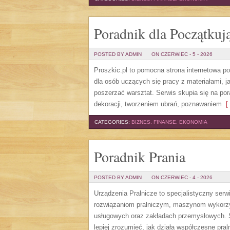
Poradnik dla Początkuj
POSTED BY ADMIN
ON CZERWIEC - 5 - 2026
Proszkic.pl to pomocna strona internetowa p
dla osób uczących się pracy z materiałami, j
poszerzać warsztat. Serwis skupia się na p
dekoracji, tworzeniem ubrań, poznawaniem
[ 
CATEGORIES:
BIZNES, FINANSE, EKONOMIA
Poradnik Prania
POSTED BY ADMIN
ON CZERWIEC - 4 - 2026
Urządzenia Pralnicze to specjalistyczny serw
rozwiązaniom pralniczym, maszynom wykorzys
usługowych oraz zakładach przemysłowych. S
lepiej zrozumieć, jak działa współczesne pral