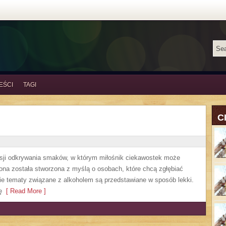
EŚCI
TAGI
C
asji odkrywania smaków, w którym miłośnik ciekawostek może
rona została stworzona z myślą o osobach, które chcą zgłębiać
ie tematy związane z alkoholem są przedstawiane w sposób lekki.
ę
[ Read More ]