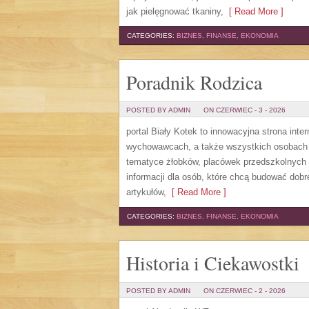
jak pielęgnować tkaniny,
[ Read More ]
CATEGORIES:
BIZNES, FINANSE, EKONOMIA
Poradnik Rodzica
POSTED BY ADMIN
ON CZERWIEC - 3 - 2026
portal Biały Kotek to innowacyjna strona inte
wychowawcach, a także wszystkich osobach 
tematyce żłobków, placówek przedszkolnych 
informacji dla osób, które chcą budować do
artykułów,
[ Read More ]
CATEGORIES:
BIZNES, FINANSE, EKONOMIA
Historia i Ciekawostki
POSTED BY ADMIN
ON CZERWIEC - 2 - 2026