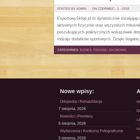
POSTED BY ADMIN
ON CZERWIEC - 1 - 2026
EsportowySklep.pl to dynamicznie rozwijająca
aktywnych fizycznie oraz wszystkich miłośni
poszukujących praktycznych wskazówek dotyc
rodzaju dodatków sportowych. Dzięki bogatej
CATEGORIES:
BIZNES, FINANSE, EKONOMIA
Nowe wpisy:
A
Ortopedia i Rehabilitacja
s
7 sierpnia, 2026
li
Nowości i Premiery
c
6 sierpnia, 2026
m
Wydarzenia i Konkursy Fotograficzne
k
5 sierpnia, 2026