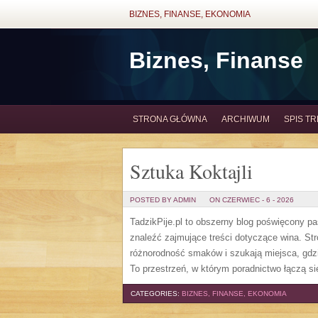
BIZNES, FINANSE, EKONOMIA
Biznes, Finanse
STRONA GŁÓWNA
ARCHIWUM
SPIS TR
Sztuka Koktajli
POSTED BY ADMIN
ON CZERWIEC - 6 - 2026
TadzikPije.pl to obszerny blog poświęcony p
znaleźć zajmujące treści dotyczące wina. St
różnorodność smaków i szukają miejsca, gdz
To przestrzeń, w którym poradnictwo łączą si
CATEGORIES:
BIZNES, FINANSE, EKONOMIA