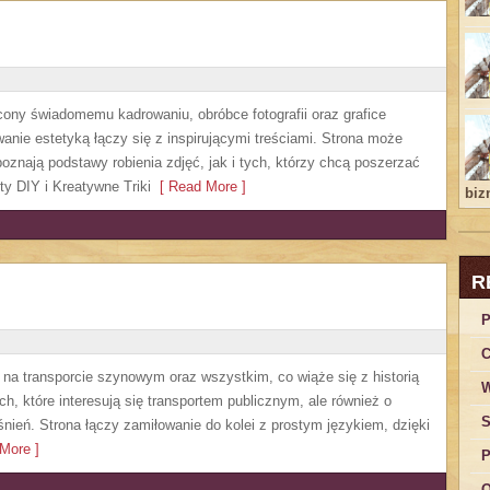
cony świadomemu kadrowaniu, obróbce fotografii oraz grafice
wanie estetyką łączy się z inspirującymi treściami. Strona może
oznają podstawy robienia zdjęć, jak i tych, którzy chcą poszerzać
ty DIY i Kreatywne Triki
[ Read More ]
bizn
R
P
C
 na transporcie szynowym oraz wszystkim, co wiąże się z historią
W
h, które interesują się transportem publicznym, ale również o
S
nień. Strona łączy zamiłowanie do kolei z prostym językiem, dzięki
More ]
P
O