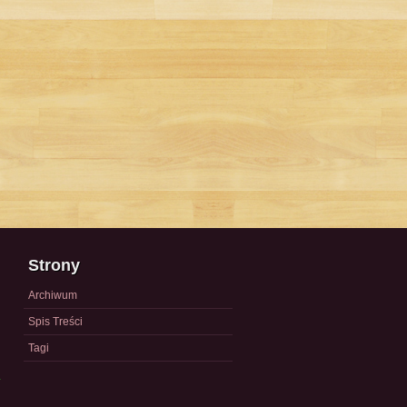
Strony
Archiwum
Spis Treści
Tagi
a