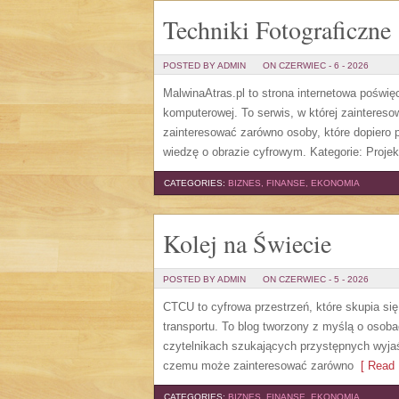
Techniki Fotograficzne
POSTED BY ADMIN
ON CZERWIEC - 6 - 2026
MalwinaAtras.pl to strona internetowa poświę
komputerowej. To serwis, w której zaintereso
zainteresować zarówno osoby, które dopiero p
wiedzę o obrazie cyfrowym. Kategorie: Projek
CATEGORIES:
BIZNES, FINANSE, EKONOMIA
Kolej na Świecie
POSTED BY ADMIN
ON CZERWIEC - 5 - 2026
CTCU to cyfrowa przestrzeń, które skupia się
transportu. To blog tworzony z myślą o osobac
czytelnikach szukających przystępnych wyjaś
czemu może zainteresować zarówno
[ Read 
CATEGORIES:
BIZNES, FINANSE, EKONOMIA