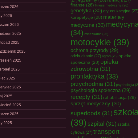
egzaminy
(28)
(27)
farmacja
(27)
finanse
(28)
fitness medyczny
(26)
arzec 2026
genetyka
(30)
gry edukacyjne
(27
uty 2026
materiały
korepetycje
(28)
medycyn
medyczne
(30)
tyczeń 2026
(34)
rudzień 2025
mieszkanie
(26)
motocykle
(39)
istopad 2025
ochrona przyrody
(29)
aździernik 2025
opieka
odchudzanie
(27)
ogród
(26)
rzesień 2025
opieka
społeczna
(28)
zdrowotna
(31)
ierpień 2025
profilaktyka
(33)
piec 2025
przychodnia
(31)
psychologia
(2
zerwiec 2025
psychologia społeczna
(29)
recepty
(31)
aj 2025
rehabilitacja
(28)
sprzęt medyczny
(30)
wiecień 2025
szkoł
superfoods
(31)
arzec 2025
(39)
szpital
(31)
uty 2025
sztuka
transport
cyfrowa
(27)