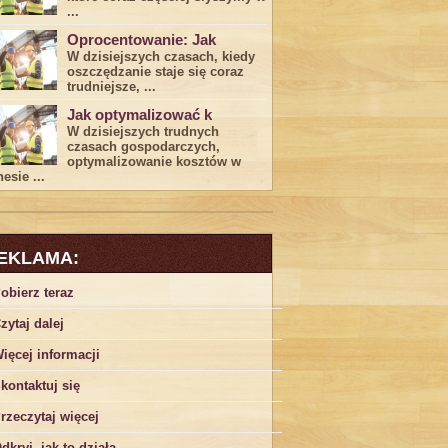
...
Oprocentowanie: Jak
W dzisiejszych czasach, kiedy
‍oszczędzanie​ staje się coraz
trudniejsze,⁣ ...
Jak optymalizować k
W dzisiejszych trudnych⁤
czasach gospodarczych,
optymalizowanie ‌kosztów w
esie ...
EKLAMA:
obierz teraz
zytaj dalej
ięcej informacji
kontaktuj się
rzeczytaj więcej
dkryj, jak to działa