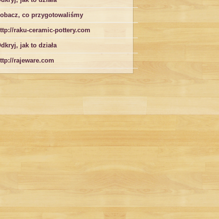
obacz, co przygotowaliśmy
ttp://raku-ceramic-pottery.com
dkryj, jak to działa
ttp://rajeware.com