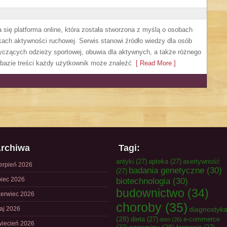
 się platforma online, która została stworzona z myślą o osobach
kach aktywności ruchowej. Serwis stanowi źródło wiedzy dla osób
zących odzieży sportowej, obuwia dla aktywnych, a także różnego
 bazie treści każdy użytkownik może znaleźć
[ Read More ]
rchiwa
Tagi:
antyki
(27)
apteka
(27)
asertywność
ierpień 2026
badania genetyczne
(30)
(27)
piec 2026
biotechnologia
(30)
budownictwo
(34)
zerwiec 2026
choroby
(35)
aj 2026
diagnostyk
(28)
dieta
(27)
e-commerce
dom
(26)
wiecień 2026