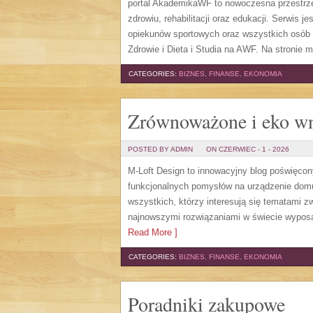
portal AkademikaWF to nowoczesna przestrzeń
zdrowiu, rehabilitacji oraz edukacji. Serwis 
opiekunów sportowych oraz wszystkich osób 
Zdrowie i Dieta i Studia na AWF. Na stronie 
CATEGORIES:
BIZNES, FINANSE, EKONOMIA
Zrównoważone i eko wn
POSTED BY ADMIN
ON CZERWIEC - 1 - 2026
M-Loft Design to innowacyjny blog poświęcon
funkcjonalnych pomysłów na urządzenie domu o
wszystkich, którzy interesują się tematami 
najnowszymi rozwiązaniami w świecie wyposaż
Read More ]
CATEGORIES:
BIZNES, FINANSE, EKONOMIA
Poradniki zakupowe