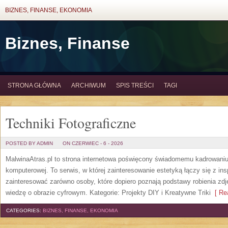
BIZNES, FINANSE, EKONOMIA
Biznes, Finanse
STRONA GŁÓWNA
ARCHIWUM
SPIS TREŚCI
TAGI
Techniki Fotograficzne
POSTED BY ADMIN
ON CZERWIEC - 6 - 2026
MalwinaAtras.pl to strona internetowa poświęcony świadomemu kadrowaniu, 
komputerowej. To serwis, w której zainteresowanie estetyką łączy się z in
zainteresować zarówno osoby, które dopiero poznają podstawy robienia zdję
wiedzę o obrazie cyfrowym. Kategorie: Projekty DIY i Kreatywne Triki
[ Rea
CATEGORIES:
BIZNES, FINANSE, EKONOMIA