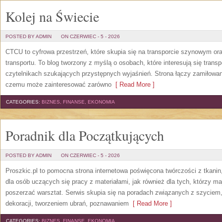
Kolej na Świecie
POSTED BY ADMIN
ON CZERWIEC - 5 - 2026
CTCU to cyfrowa przestrzeń, które skupia się na transporcie szynowym ora
transportu. To blog tworzony z myślą o osobach, które interesują się trans
czytelnikach szukających przystępnych wyjaśnień. Strona łączy zamiłowani
czemu może zainteresować zarówno
[ Read More ]
CATEGORIES:
BIZNES, FINANSE, EKONOMIA
Poradnik dla Początkujących
POSTED BY ADMIN
ON CZERWIEC - 5 - 2026
Proszkic.pl to pomocna strona internetowa poświęcona twórczości z tkani
dla osób uczących się pracy z materiałami, jak również dla tych, którzy m
poszerzać warsztat. Serwis skupia się na poradach związanych z szycie
dekoracji, tworzeniem ubrań, poznawaniem
[ Read More ]
CATEGORIES:
BIZNES, FINANSE, EKONOMIA