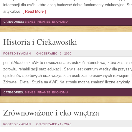
informacji dla osób, które chcą budować dobre fundamenty edukacyjne. S
artykułów,
[ Read More ]
CATEGORIES:
BIZNES, FINANSE, EKONOMIA
Historia i Ciekawostki
POSTED BY ADMIN
ON CZERWIEC - 2 - 2026
portal AkademikaWF to nowoczesna przestrzeń internetowa, która została s
zdrowiu, rehabilitacji oraz edukacji. Serwis jest centrum wiedzy dla przysz
opiekunów sportowych oraz wszystkich osób zainteresowanych rozwojem f
Zdrowie i Dieta i Studia na AWF. Na stronie można znaleźć liczne artykuły
[
CATEGORIES:
BIZNES, FINANSE, EKONOMIA
Zrównoważone i eko wnętrza
POSTED BY ADMIN
ON CZERWIEC - 1 - 2026