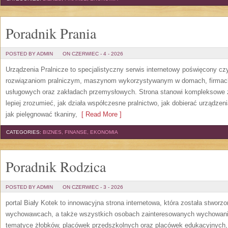
Poradnik Prania
POSTED BY ADMIN
ON CZERWIEC - 4 - 2026
Urządzenia Pralnicze to specjalistyczny serwis internetowy poświęcony cz
rozwiązaniom pralniczym, maszynom wykorzystywanym w domach, firmach, 
usługowych oraz zakładach przemysłowych. Strona stanowi kompleksowe źr
lepiej zrozumieć, jak działa współczesne pralnictwo, jak dobierać urządzen
jak pielęgnować tkaniny,
[ Read More ]
CATEGORIES:
BIZNES, FINANSE, EKONOMIA
Poradnik Rodzica
POSTED BY ADMIN
ON CZERWIEC - 3 - 2026
portal Biały Kotek to innowacyjna strona internetowa, która została stworz
wychowawcach, a także wszystkich osobach zainteresowanych wychowanie
tematyce żłobków, placówek przedszkolnych oraz placówek edukacyjnych,