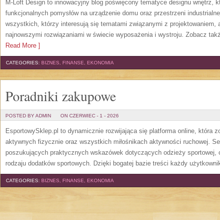
M-Loft Design to innowacyjny blog poświęcony tematyce designu wnętrz, kt
funkcjonalnych pomysłów na urządzenie domu oraz przestrzeni industrialne
wszystkich, którzy interesują się tematami związanymi z projektowaniem,
najnowszymi rozwiązaniami w świecie wyposażenia i wystroju. Zobacz także
Read More ]
CATEGORIES:
BIZNES, FINANSE, EKONOMIA
Poradniki zakupowe
POSTED BY ADMIN
ON CZERWIEC - 1 - 2026
EsportowySklep.pl to dynamicznie rozwijająca się platforma online, która 
aktywnych fizycznie oraz wszystkich miłośnikach aktywności ruchowej. Se
poszukujących praktycznych wskazówek dotyczących odzieży sportowej, o
rodzaju dodatków sportowych. Dzięki bogatej bazie treści każdy użytkown
CATEGORIES:
BIZNES, FINANSE, EKONOMIA