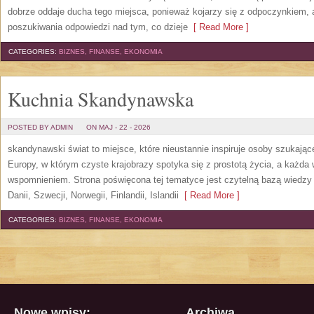
dobrze oddaje ducha tego miejsca, ponieważ kojarzy się z odpoczynkiem, 
poszukiwania odpowiedzi nad tym, co dzieje
[ Read More ]
CATEGORIES:
BIZNES, FINANSE, EKONOMIA
Kuchnia Skandynawska
POSTED BY ADMIN
ON MAJ - 22 - 2026
skandynawski świat to miejsce, które nieustannie inspiruje osoby szukają
Europy, w którym czyste krajobrazy spotyka się z prostotą życia, a każd
wspomnieniem. Strona poświęcona tej tematyce jest czytelną bazą wiedzy 
Danii, Szwecji, Norwegii, Finlandii, Islandii
[ Read More ]
CATEGORIES:
BIZNES, FINANSE, EKONOMIA
Nowe wpisy:
Archiwa