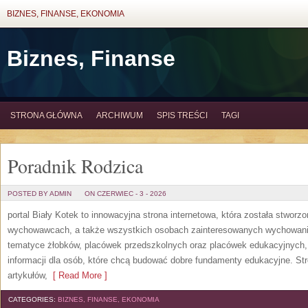
BIZNES, FINANSE, EKONOMIA
Biznes, Finanse
STRONA GŁÓWNA
ARCHIWUM
SPIS TREŚCI
TAGI
Poradnik Rodzica
POSTED BY ADMIN
ON CZERWIEC - 3 - 2026
portal Biały Kotek to innowacyjna strona internetowa, która została stworz
wychowawcach, a także wszystkich osobach zainteresowanych wychowanie
tematyce żłobków, placówek przedszkolnych oraz placówek edukacyjnych,
informacji dla osób, które chcą budować dobre fundamenty edukacyjne. S
artykułów,
[ Read More ]
CATEGORIES:
BIZNES, FINANSE, EKONOMIA