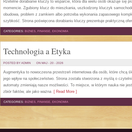
Rzetelne dorabianie kluczy to wsparcie, która dla wielu osób okazuje się
momencie. Zgubiony klucz do mieszkania, uszkodzony kluczyk samochodowy
obudowa, problem z zamkiem albo potrzeba wykonania zapasowego kompletu
szybkość. Strona poświęcona dorabianiu kluczy prezentuje praktyczną ofe
CATEGORIES:
BIZNES, FINANSE, EKONOMIA
Technologia a Etyka
POSTED BY ADMIN
ON MAJ - 20 - 2026
Augmentyka to nowoczesna przestrzeń internetowa dla osób, które chcą śled
jego wpływ na społeczeństwo. Strona została stworzona z myślą o czytelnik
automaty zmieniają nasze możliwości. To miejsce, w którym nauka nie jest
zbiór faktów, ale jako ważna
[ Read More ]
CATEGORIES:
BIZNES, FINANSE, EKONOMIA