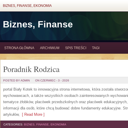
BIZNES, FINANSE, EKONOMIA
Biznes, Finanse
STRONA GŁÓWNA
ARCHIWUM
SPIS TREŚCI
TAGI
Poradnik Rodzica
POSTED BY ADMIN
ON CZERWIEC - 3 - 2026
portal Biały Kotek to innowacyjna strona internetowa, która została stworz
wychowawcach, a także wszystkich osobach zainteresowanych wychowanie
tematyce żłobków, placówek przedszkolnych oraz placówek edukacyjnych,
informacji dla osób, które chcą budować dobre fundamenty edukacyjne. S
artykułów,
[ Read More ]
CATEGORIES:
BIZNES, FINANSE, EKONOMIA