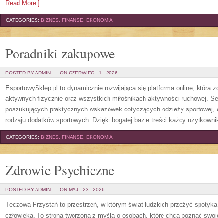
Read More ]
CATEGORIES:
BIZNES, FINANSE, EKONOMIA
Poradniki zakupowe
POSTED BY ADMIN
ON CZERWIEC - 1 - 2026
EsportowySklep.pl to dynamicznie rozwijająca się platforma online, która 
aktywnych fizycznie oraz wszystkich miłośnikach aktywności ruchowej. Se
poszukujących praktycznych wskazówek dotyczących odzieży sportowej, o
rodzaju dodatków sportowych. Dzięki bogatej bazie treści każdy użytkown
CATEGORIES:
BIZNES, FINANSE, EKONOMIA
Zdrowie Psychiczne
POSTED BY ADMIN
ON MAJ - 23 - 2026
Tęczowa Przystań to przestrzeń, w którym świat ludzkich przeżyć spotyk
człowieka. To strona tworzona z myślą o osobach, które chcą poznać sw