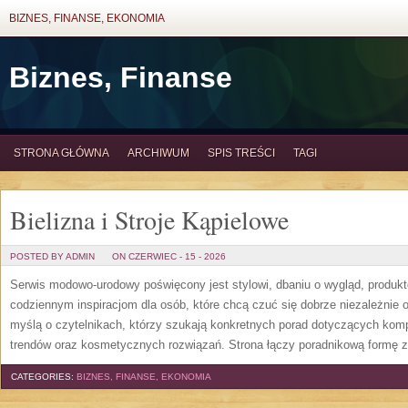
BIZNES, FINANSE, EKONOMIA
Biznes, Finanse
STRONA GŁÓWNA
ARCHIWUM
SPIS TREŚCI
TAGI
Bielizna i Stroje Kąpielowe
POSTED BY ADMIN
ON CZERWIEC - 15 - 2026
Serwis modowo-urodowy poświęcony jest stylowi, dbaniu o wygląd, produ
codziennym inspiracjom dla osób, które chcą czuć się dobrze niezależnie 
myślą o czytelnikach, którzy szukają konkretnych porad dotyczących kom
trendów oraz kosmetycznych rozwiązań. Strona łączy poradnikową formę z
CATEGORIES:
BIZNES, FINANSE, EKONOMIA