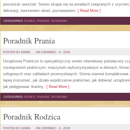
poszerzać warsztat. Serwis skupia się na poradach związanych z szycie
dekoracji, tworzeniem ubrań, poznawaniem
[ Read More ]
CATEGORIES:
BIZNES, FINANSE, EKONOMIA
Poradnik Prania
POSTED BY ADMIN
ON CZERWIEC - 4 - 2026
Urządzenia Pralnicze to specjalistyczny serwis internetowy poświęcony cz
rozwiązaniom pralniczym, maszynom wykorzystywanym w domach, firmach, 
usługowych oraz zakładach przemysłowych. Strona stanowi kompleksowe źr
lepiej zrozumieć, jak działa współczesne pralnictwo, jak dobierać urządzen
jak pielęgnować tkaniny,
[ Read More ]
CATEGORIES:
BIZNES, FINANSE, EKONOMIA
Poradnik Rodzica
POSTED BY ADMIN
ON CZERWIEC - 3 - 2026