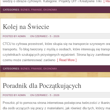
wiedzę o obrazie cyfrowym. Kategorie: Projekty DIY i Kreatywne Triki
[ Rea
CATEGORIES:
BIZNES, FINANSE, EKONOMIA
Kolej na Świecie
POSTED BY ADMIN
ON CZERWIEC - 5 - 2026
CTCU to cyfrowa przestrzeń, które skupia się na transporcie szynowym ora
transportu. To blog tworzony z myślą o osobach, które interesują się trans
czytelnikach szukających przystępnych wyjaśnień. Strona łączy zamiłowani
czemu może zainteresować zarówno
[ Read More ]
CATEGORIES:
BIZNES, FINANSE, EKONOMIA
Poradnik dla Początkujących
POSTED BY ADMIN
ON CZERWIEC - 5 - 2026
Proszkic.pl to pomocna strona internetowa poświęcona twórczości z tkani
dla osób uczących się pracy z materiałami, jak również dla tych, którzy m