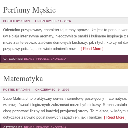
Perfumy Męskie
POSTED BY ADMIN
ON CZERWIEC - 14 - 2026
Orientalno-przyprawowy charakter tej strony sprawia, że jest to portal stw
uwielbiają intensywne aromaty, nieoczywiste smaki i kulinarne inspiracje z 
może zainteresować zarówno domowych kucharzy, jak i tych, którzy od da
przyprawy potrafią całkowicie odmienić nawet
[ Read More ]
CATEGORIES:
BIZNES, FINANSE, EKONOMIA
Matematyka
POSTED BY ADMIN
ON CZERWIEC - 9 - 2026
SuperMatma.pl to praktyczny serwis internetowy poświęcony matematyce, k
wzorów, równań i logicznych zależności może być ciekawy. Strona została
chcą poznawać liczby od bardziej przyjaznej strony. To miejsce, w którym
dotyczące zarówno podstawowych zagadnień, jak i bardziej
[ Read More ]
CATEGORIES:
BIZNES, FINANSE, EKONOMIA