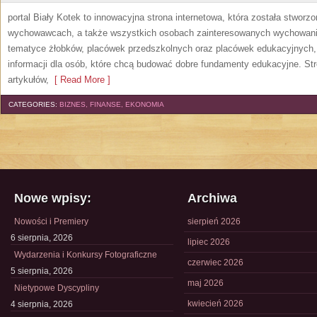
portal Biały Kotek to innowacyjna strona internetowa, która została stworz
wychowawcach, a także wszystkich osobach zainteresowanych wychowanie
tematyce żłobków, placówek przedszkolnych oraz placówek edukacyjnych,
informacji dla osób, które chcą budować dobre fundamenty edukacyjne. S
artykułów,
[ Read More ]
CATEGORIES:
BIZNES, FINANSE, EKONOMIA
Nowe wpisy:
Archiwa
Nowości i Premiery
sierpień 2026
6 sierpnia, 2026
lipiec 2026
Wydarzenia i Konkursy Fotograficzne
czerwiec 2026
5 sierpnia, 2026
maj 2026
Nietypowe Dyscypliny
kwiecień 2026
4 sierpnia, 2026