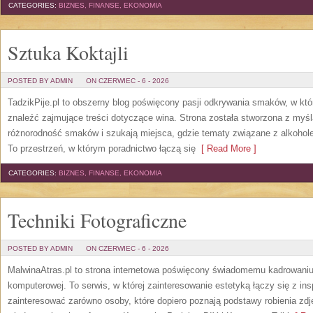
CATEGORIES:
BIZNES, FINANSE, EKONOMIA
Sztuka Koktajli
POSTED BY ADMIN
ON CZERWIEC - 6 - 2026
TadzikPije.pl to obszerny blog poświęcony pasji odkrywania smaków, w k
znaleźć zajmujące treści dotyczące wina. Strona została stworzona z myśl
różnorodność smaków i szukają miejsca, gdzie tematy związane z alkohol
To przestrzeń, w którym poradnictwo łączą się
[ Read More ]
CATEGORIES:
BIZNES, FINANSE, EKONOMIA
Techniki Fotograficzne
POSTED BY ADMIN
ON CZERWIEC - 6 - 2026
MalwinaAtras.pl to strona internetowa poświęcony świadomemu kadrowaniu, 
komputerowej. To serwis, w której zainteresowanie estetyką łączy się z in
zainteresować zarówno osoby, które dopiero poznają podstawy robienia zdję