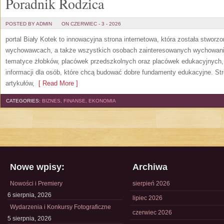
Poradnik Rodzica
POSTED BY ADMIN
ON CZERWIEC - 3 - 2026
portal Biały Kotek to innowacyjna strona internetowa, która została stworz
wychowawcach, a także wszystkich osobach zainteresowanych wychowanie
tematyce żłobków, placówek przedszkolnych oraz placówek edukacyjnych,
informacji dla osób, które chcą budować dobre fundamenty edukacyjne. S
artykułów,
[ Read More ]
CATEGORIES:
BIZNES, FINANSE, EKONOMIA
Nowe wpisy:
Archiwa
Nowości i Premiery
sierpień 2026
6 sierpnia, 2026
lipiec 2026
Wydarzenia i Konkursy Fotograficzne
czerwiec 2026
5 sierpnia, 2026