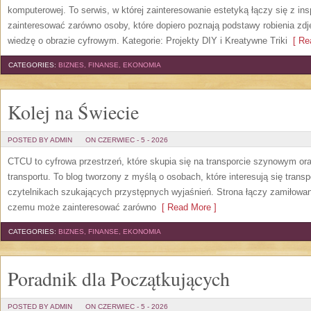
komputerowej. To serwis, w której zainteresowanie estetyką łączy się z in
zainteresować zarówno osoby, które dopiero poznają podstawy robienia zdję
wiedzę o obrazie cyfrowym. Kategorie: Projekty DIY i Kreatywne Triki
[ Rea
CATEGORIES:
BIZNES, FINANSE, EKONOMIA
Kolej na Świecie
POSTED BY ADMIN
ON CZERWIEC - 5 - 2026
CTCU to cyfrowa przestrzeń, które skupia się na transporcie szynowym ora
transportu. To blog tworzony z myślą o osobach, które interesują się trans
czytelnikach szukających przystępnych wyjaśnień. Strona łączy zamiłowani
czemu może zainteresować zarówno
[ Read More ]
CATEGORIES:
BIZNES, FINANSE, EKONOMIA
Poradnik dla Początkujących
POSTED BY ADMIN
ON CZERWIEC - 5 - 2026