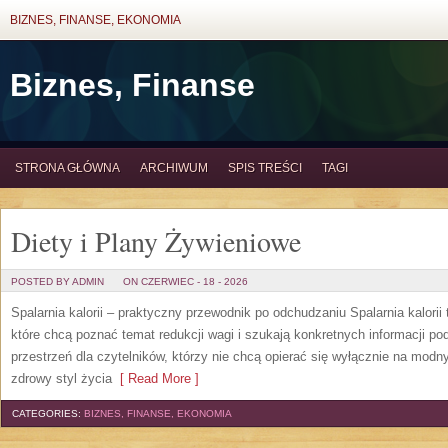
BIZNES, FINANSE, EKONOMIA
Biznes, Finanse
STRONA GŁÓWNA
ARCHIWUM
SPIS TREŚCI
TAGI
Diety i Plany Żywieniowe
POSTED BY ADMIN
ON CZERWIEC - 18 - 2026
Spalarnia kalorii – praktyczny przewodnik po odchudzaniu Spalarnia kalorii
które chcą poznać temat redukcji wagi i szukają konkretnych informacji p
przestrzeń dla czytelników, którzy nie chcą opierać się wyłącznie na modn
zdrowy styl życia
[ Read More ]
CATEGORIES:
BIZNES, FINANSE, EKONOMIA