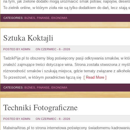
na tym, jak zielone dodatki mogą urozmaicić smak potraw, napojów, deser
To zielnik online, w którym zioła nie są tylko dodatkiem do dań, lecz stają
CATEGORIES:
BIZNES, FINANSE, EKONOMIA
Sztuka Koktajli
POSTED BY ADMIN
ON CZERWIEC - 6 - 2026
TadzikPije.pl to obszerny blog poświęcony pasji odkrywania smaków, w k
znaleźć zajmujące treści dotyczące wina. Strona została stworzona z myśl
różnorodność smaków i szukają miejsca, gdzie tematy związane z alkohol
To przestrzeń, w którym poradnictwo łączą się
[ Read More ]
CATEGORIES:
BIZNES, FINANSE, EKONOMIA
Techniki Fotograficzne
POSTED BY ADMIN
ON CZERWIEC - 6 - 2026
MalwinaAtras.pl to strona internetowa poświęcony świadomemu kadrowaniu, 