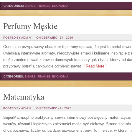
CATEGORIES:
BIZNES, FINANSE, EKONOMIA
Perfumy Męskie
POSTED BY ADMIN
ON CZERWIEC - 14 - 2026
Orientalno-przyprawowy charakter tej strony sprawia, że jest to portal stw
uwielbiają intensywne aromaty, nieoczywiste smaki i kulinarne inspiracje z 
może zainteresować zarówno domowych kucharzy, jak i tych, którzy od da
przyprawy potrafią całkowicie odmienić nawet
[ Read More ]
CATEGORIES:
BIZNES, FINANSE, EKONOMIA
Matematyka
POSTED BY ADMIN
ON CZERWIEC - 9 - 2026
SuperMatma.pl to praktyczny serwis internetowy poświęcony matematyce, k
wzorów, równań i logicznych zależności może być ciekawy. Strona została
chcą poznawać liczby od bardziej przyjaznej strony. To miejsce, w którym