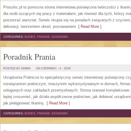
Proszkic.pl to pomocna strona internetowa poświęcona twórczości z tkani
dla osób uczących się pracy z materiałami, jak również dla tych, którzy m
poszerzać warsztat. Serwis skupia się na poradach związanych z szycie
dekoracji, tworzeniem ubrań, poznawaniem
[ Read More ]
CATEGORIES:
BIZNES, FINANSE, EKONOMIA
Poradnik Prania
POSTED BY ADMIN
ON CZERWIEC - 4 - 2026
Urządzenia Pralnicze to specjalistyczny serwis internetowy poświęcony cz
rozwiązaniom pralniczym, maszynom wykorzystywanym w domach, firmach, 
usługowych oraz zakładach przemysłowych. Strona stanowi kompleksowe źr
lepiej zrozumieć, jak działa współczesne pralnictwo, jak dobierać urządzen
jak pielęgnować tkaniny,
[ Read More ]
CATEGORIES:
BIZNES, FINANSE, EKONOMIA