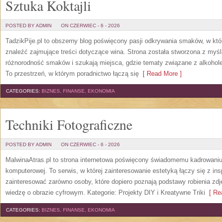
Sztuka Koktajli
POSTED BY ADMIN
ON CZERWIEC - 6 - 2026
TadzikPije.pl to obszerny blog poświęcony pasji odkrywania smaków, w k
znaleźć zajmujące treści dotyczące wina. Strona została stworzona z myśl
różnorodność smaków i szukają miejsca, gdzie tematy związane z alkohol
To przestrzeń, w którym poradnictwo łączą się
[ Read More ]
CATEGORIES:
BIZNES, FINANSE, EKONOMIA
Techniki Fotograficzne
POSTED BY ADMIN
ON CZERWIEC - 6 - 2026
MalwinaAtras.pl to strona internetowa poświęcony świadomemu kadrowaniu, 
komputerowej. To serwis, w której zainteresowanie estetyką łączy się z in
zainteresować zarówno osoby, które dopiero poznają podstawy robienia zdję
wiedzę o obrazie cyfrowym. Kategorie: Projekty DIY i Kreatywne Triki
[ Rea
CATEGORIES:
BIZNES, FINANSE, EKONOMIA