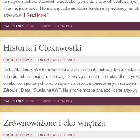
tematyce żłobków, placówek przedszkolnych oraz placówek edukacyjnych,
informacji dla osób, które chcą budować dobre fundamenty edukacyjne. S
artykułów,
[ Read More ]
CATEGORIES:
BIZNES, FINANSE, EKONOMIA
Historia i Ciekawostki
POSTED BY ADMIN
ON CZERWIEC - 2 - 2026
portal AkademikaWF to nowoczesna przestrzeń internetowa, która została s
zdrowiu, rehabilitacji oraz edukacji. Serwis jest centrum wiedzy dla przysz
opiekunów sportowych oraz wszystkich osób zainteresowanych rozwojem f
Zdrowie i Dieta i Studia na AWF. Na stronie można znaleźć liczne artykuły
[
CATEGORIES:
BIZNES, FINANSE, EKONOMIA
Zrównoważone i eko wnętrza
POSTED BY ADMIN
ON CZERWIEC - 1 - 2026