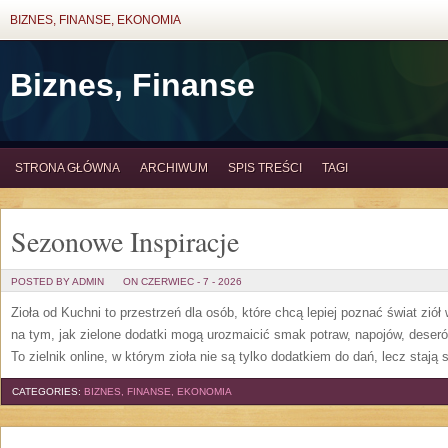
BIZNES, FINANSE, EKONOMIA
Biznes, Finanse
STRONA GŁÓWNA
ARCHIWUM
SPIS TREŚCI
TAGI
Sezonowe Inspiracje
POSTED BY ADMIN
ON CZERWIEC - 7 - 2026
Zioła od Kuchni to przestrzeń dla osób, które chcą lepiej poznać świat zió
na tym, jak zielone dodatki mogą urozmaicić smak potraw, napojów, deser
To zielnik online, w którym zioła nie są tylko dodatkiem do dań, lecz stają
CATEGORIES:
BIZNES, FINANSE, EKONOMIA