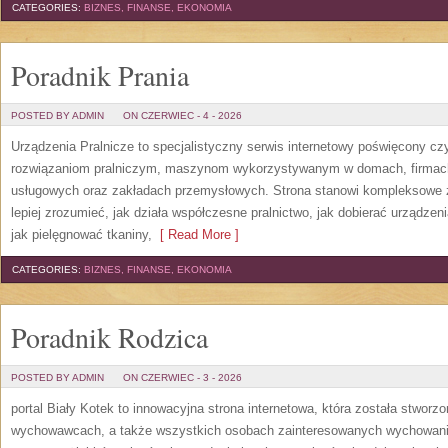
CATEGORIES:
BIZNES, FINANSE, EKONOMIA
Poradnik Prania
POSTED BY ADMIN
ON CZERWIEC - 4 - 2026
Urządzenia Pralnicze to specjalistyczny serwis internetowy poświęcony cz
rozwiązaniom pralniczym, maszynom wykorzystywanym w domach, firmach, 
usługowych oraz zakładach przemysłowych. Strona stanowi kompleksowe źr
lepiej zrozumieć, jak działa współczesne pralnictwo, jak dobierać urządzen
jak pielęgnować tkaniny,
[ Read More ]
CATEGORIES:
BIZNES, FINANSE, EKONOMIA
Poradnik Rodzica
POSTED BY ADMIN
ON CZERWIEC - 3 - 2026
portal Biały Kotek to innowacyjna strona internetowa, która została stworz
wychowawcach, a także wszystkich osobach zainteresowanych wychowanie