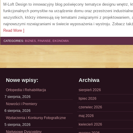
M-Loft Design to innowacyjny blog poświęcony tematyce designu wnętrz, kt
funkcjonalnych pomysłów na urządzenie domu oraz przestrzeni industrialne
wszystkich, którzy interesują się tematami związanymi z projektowaniem,
najnowszymi rozwiązaniami w świecie wyposażenia i wystroju. Zobacz także
Read More ]
CATEGORIES:
BIZNES, FINANSE, EKONOMIA
Nowe wpisy:
Archiwa
Ortopedia i Rehabilitacja
sierpień 2026
7 sierpnia, 2026
lipiec 2026
Nowości i Premiery
czerwiec 2026
6 sierpnia, 2026
maj 2026
Wydarzenia i Konkursy Fotograficzne
kwiecień 2026
5 sierpnia, 2026
Nietypowe Dyscypliny