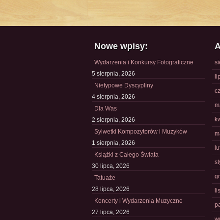
Nowe wpisy:
A
Wydarzenia i Konkursy Fotograficzne
s
5 sierpnia, 2026
li
Nietypowe Dyscypliny
c
4 sierpnia, 2026
m
Dla Was
k
2 sierpnia, 2026
Sylwetki Kompozytorów i Muzyków
m
1 sierpnia, 2026
l
Książki z Całego Świata
s
30 lipca, 2026
g
Tatuaże
28 lipca, 2026
l
Koncerty i Wydarzenia Muzyczne
p
27 lipca, 2026
w