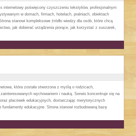
is internetowy poświęcony czyszczeniu tekstyliów, profesjonalnym
tywanym w domach, firmach, hotelach, pralniach, obiektach
trona stanowi kompleksowe źródło wiedzy dla osób, które chcą
nictwo, jak dobierać urządzenia piorące, jak korzystać z suszarek,
rnetowa, która została stworzona z myślą o rodzicach,
zainteresowanych wychowaniem i nauką. Serwis koncentruje się na
oraz placówek edukacyjnych, dostarczając merytorycznych
bre fundamenty edukacyjne. Strona stanowi rozbudowaną bazę