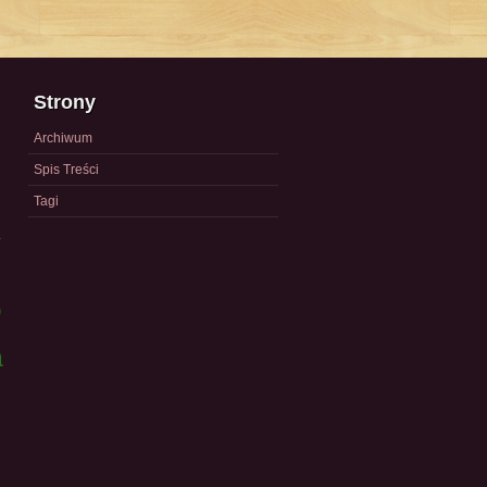
Strony
Archiwum
Spis Treści
Tagi
a
)
a