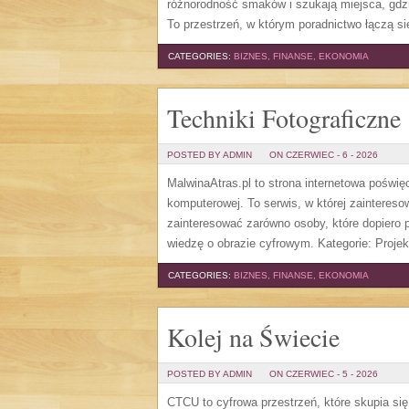
różnorodność smaków i szukają miejsca, gdz
To przestrzeń, w którym poradnictwo łączą si
CATEGORIES:
BIZNES, FINANSE, EKONOMIA
Techniki Fotograficzne
POSTED BY ADMIN
ON CZERWIEC - 6 - 2026
MalwinaAtras.pl to strona internetowa poświę
komputerowej. To serwis, w której zaintereso
zainteresować zarówno osoby, które dopiero p
wiedzę o obrazie cyfrowym. Kategorie: Projek
CATEGORIES:
BIZNES, FINANSE, EKONOMIA
Kolej na Świecie
POSTED BY ADMIN
ON CZERWIEC - 5 - 2026
CTCU to cyfrowa przestrzeń, które skupia się