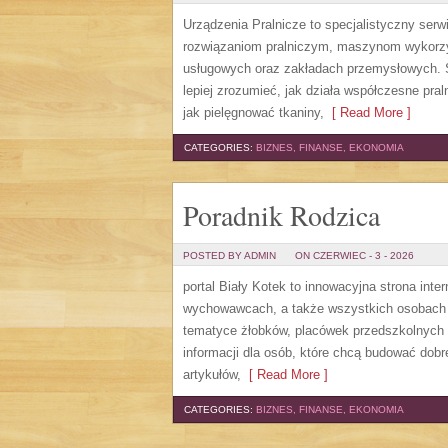
Urządzenia Pralnicze to specjalistyczny serw
rozwiązaniom pralniczym, maszynom wykorzys
usługowych oraz zakładach przemysłowych. S
lepiej zrozumieć, jak działa współczesne pral
jak pielęgnować tkaniny,
[ Read More ]
CATEGORIES:
BIZNES, FINANSE, EKONOMIA
Poradnik Rodzica
POSTED BY ADMIN
ON CZERWIEC - 3 - 2026
portal Biały Kotek to innowacyjna strona inte
wychowawcach, a także wszystkich osobach 
tematyce żłobków, placówek przedszkolnych 
informacji dla osób, które chcą budować do
artykułów,
[ Read More ]
CATEGORIES:
BIZNES, FINANSE, EKONOMIA