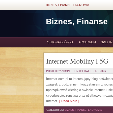
BIZNES, FINANSE, EKONOMIA
Biznes, Finanse
STRONA GŁÓWNA
ARCHIWUM
SPIS TR
Internet Mobilny i 5G
POSTED BY ADMIN
ON CZERWIEC - 17 - 2026
Internat.com.pl to interesujący blog poświę
związek z codziennym korzystaniem z router
uporządkować wiedzę o świecie internetu, si
cyberbezpieczeństwa oraz użytkowych rozwiąz
Internet
[ Read More ]
CATEGORIES:
BIZNES, FINANSE, EKONOMIA