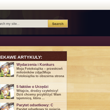
IEKAWE ARTYKULY:
Wydarzenia i Konkurs
Moja Fotoksiążka – przestrzeń
miłośników zdjęćMoja
Fotoksiążka to obszerna strona
5 faktów o Urzędzi
Witajcie, drodzy czytelnicy!
Dziś chcemy przybliżyć ⁣Wam ​
tajemnicę,⁤ która ...
Parytet odsetkowy: C
Parytet odsetkowy to pojęcie,