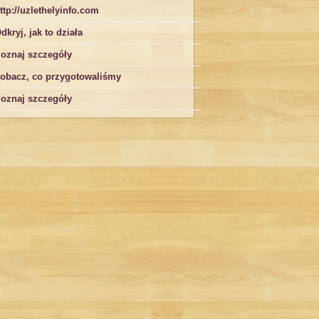
ttp://uzlethelyinfo.com
dkryj, jak to działa
oznaj szczegóły
obacz, co przygotowaliśmy
oznaj szczegóły