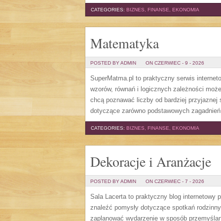
CATEGORIES:
BIZNES, FINANSE, EKONOMIA
Matematyka
POSTED BY ADMIN
ON CZERWIEC - 9 - 2026
SuperMatma.pl to praktyczny serwis internet
wzorów, równań i logicznych zależności może
chcą poznawać liczby od bardziej przyjaznej
dotyczące zarówno podstawowych zagadnień, j
CATEGORIES:
BIZNES, FINANSE, EKONOMIA
Dekoracje i Aranżacje
POSTED BY ADMIN
ON CZERWIEC - 7 - 2026
Sala Lacerta to praktyczny blog internetowy
znaleźć pomysły dotyczące spotkań rodzinny
zaplanować wydarzenie w sposób przemyślany