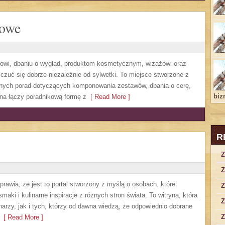
lowe
owi, dbaniu o wygląd, produktom kosmetycznym, wizażowi oraz
czuć się dobrze niezależnie od sylwetki. To miejsce stworzone z
etnych porad dotyczących komponowania zestawów, dbania o cerę,
bizn
na łączy poradnikową formę z
[ Read More ]
R
Z
Z
prawia, że jest to portal stworzony z myślą o osobach, które
Z
maki i kulinarne inspiracje z różnych stron świata. To witryna, która
Z
zy, jak i tych, którzy od dawna wiedzą, że odpowiednio dobrane
Z
[ Read More ]