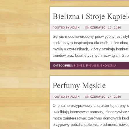
Bielizna i Stroje Kąpie
POSTED BY ADMIN
ON CZERWIEC - 15 - 2026
Serwis modowo-urodowy poświęcony jest styl
codziennym inspiracjom dla osób, które chcą 
myślą o czytelnikach, którzy szukają konkr
trendów oraz kosmetycznych rozwiązań. Stro
CATEGORIES:
BIZNES, FINANSE, EKONOMIA
Perfumy Męskie
POSTED BY ADMIN
ON CZERWIEC - 14 - 2026
Orientalno-przyprawowy charakter tej strony s
uwielbiają intensywne aromaty, nieoczywiste s
może zainteresować zarówno domowych kuchar
przyprawy potrafią całkowicie odmienić nawet