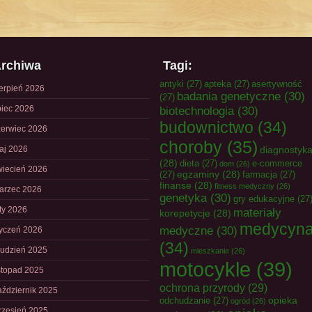
rchiwa
Tagi:
antyki
(27)
apteka
(27)
asertywność
ierpień 2026
badania genetyczne
(30)
(27)
piec 2026
biotechnologia
(30)
budownictwo
(34)
zerwiec 2026
choroby
(35)
aj 2026
diagnostyk
(28)
dieta
(27)
e-commerce
dom
(26)
wiecień 2026
egzaminy
(28)
(27)
farmacja
(27)
finanse
(28)
fitness medyczny
(26)
arzec 2026
genetyka
(30)
gry edukacyjne
(27
uty 2026
materiały
korepetycje
(28)
medycyn
medyczne
(30)
tyczeń 2026
(34)
rudzień 2025
mieszkanie
(26)
motocykle
(39)
istopad 2025
ochrona przyrody
(29)
aździernik 2025
opieka
odchudzanie
(27)
ogród
(26)
rzesień 2025