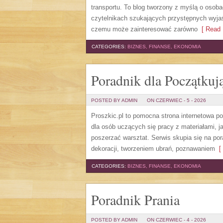
transportu. To blog tworzony z myślą o osobac
czytelnikach szukających przystępnych wyjaś
czemu może zainteresować zarówno
[ Read 
CATEGORIES:
BIZNES, FINANSE, EKONOMIA
Poradnik dla Początkuj
POSTED BY ADMIN
ON CZERWIEC - 5 - 2026
Proszkic.pl to pomocna strona internetowa p
dla osób uczących się pracy z materiałami, j
poszerzać warsztat. Serwis skupia się na p
dekoracji, tworzeniem ubrań, poznawaniem
[ 
CATEGORIES:
BIZNES, FINANSE, EKONOMIA
Poradnik Prania
POSTED BY ADMIN
ON CZERWIEC - 4 - 2026