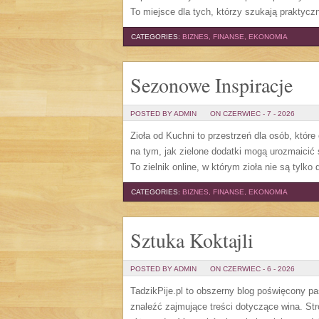
To miejsce dla tych, którzy szukają prakty
CATEGORIES:
BIZNES, FINANSE, EKONOMIA
Sezonowe Inspiracje
POSTED BY ADMIN
ON CZERWIEC - 7 - 2026
Zioła od Kuchni to przestrzeń dla osób, które
na tym, jak zielone dodatki mogą urozmaicić
To zielnik online, w którym zioła nie są tylk
CATEGORIES:
BIZNES, FINANSE, EKONOMIA
Sztuka Koktajli
POSTED BY ADMIN
ON CZERWIEC - 6 - 2026
TadzikPije.pl to obszerny blog poświęcony p
znaleźć zajmujące treści dotyczące wina. St