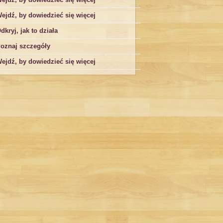
ejdź, by dowiedzieć się więcej
dkryj, jak to działa
oznaj szczegóły
ejdź, by dowiedzieć się więcej