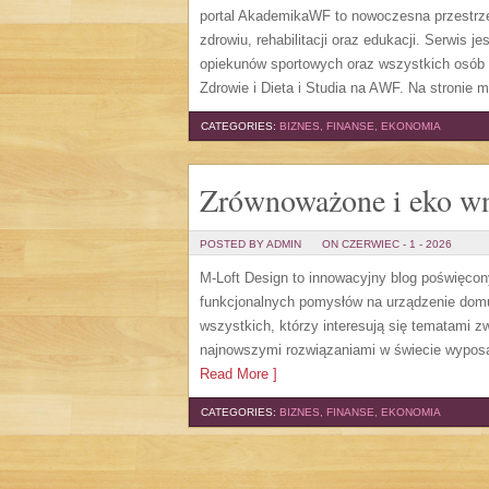
portal AkademikaWF to nowoczesna przestrzeń
zdrowiu, rehabilitacji oraz edukacji. Serwis 
opiekunów sportowych oraz wszystkich osób 
Zdrowie i Dieta i Studia na AWF. Na stronie 
CATEGORIES:
BIZNES, FINANSE, EKONOMIA
Zrównoważone i eko wn
POSTED BY ADMIN
ON CZERWIEC - 1 - 2026
M-Loft Design to innowacyjny blog poświęcon
funkcjonalnych pomysłów na urządzenie domu o
wszystkich, którzy interesują się tematami 
najnowszymi rozwiązaniami w świecie wyposaż
Read More ]
CATEGORIES:
BIZNES, FINANSE, EKONOMIA