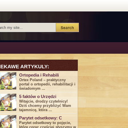
IEKAWE ARTYKULY:
Ortopedia i Rehabili
Ortex Poland – praktyczny
portal o ortopedii, rehabilitacji i
świadomym ...
5 faktów o Urzędzi
Witajcie, drodzy czytelnicy!
Dziś chcemy przybliżyć ⁣Wam ​
tajemnicę,⁤ która ...
Parytet odsetkowy: C
Parytet odsetkowy to pojęcie,
które coraz częściej słyszymy w