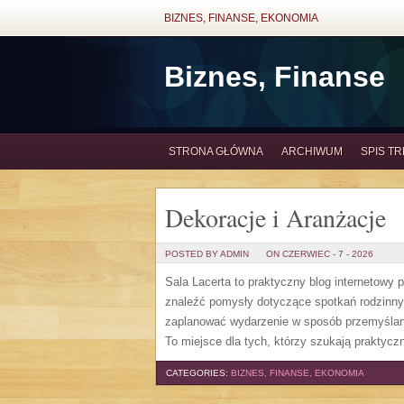
BIZNES, FINANSE, EKONOMIA
Biznes, Finanse
STRONA GŁÓWNA
ARCHIWUM
SPIS TR
Dekoracje i Aranżacje
POSTED BY ADMIN
ON CZERWIEC - 7 - 2026
Sala Lacerta to praktyczny blog internetowy
znaleźć pomysły dotyczące spotkań rodzinny
zaplanować wydarzenie w sposób przemyślany
To miejsce dla tych, którzy szukają prakty
CATEGORIES:
BIZNES, FINANSE, EKONOMIA