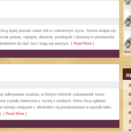
 chcą lepiej poznać świat ziół w codziennym życiu. Strona skupia się
 smak potraw, napojów, deserów, przekąsek i domowych przetworów.
o dodatkiem do dań, lecz stają się ważnym
[ Read More ]
bizn
R
S
asji odkrywania smaków, w którym miłośnik ciekawostek może
K
rona została stworzona z myślą o osobach, które chcą zgłębiać
S
ie tematy związane z alkoholem są przedstawiane w sposób lekki.
K
ę
[ Read More ]
Z
W