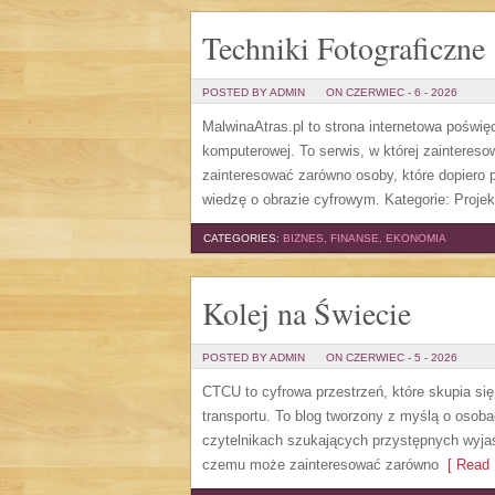
Techniki Fotograficzne
POSTED BY ADMIN
ON CZERWIEC - 6 - 2026
MalwinaAtras.pl to strona internetowa poświę
komputerowej. To serwis, w której zaintereso
zainteresować zarówno osoby, które dopiero p
wiedzę o obrazie cyfrowym. Kategorie: Projek
CATEGORIES:
BIZNES, FINANSE, EKONOMIA
Kolej na Świecie
POSTED BY ADMIN
ON CZERWIEC - 5 - 2026
CTCU to cyfrowa przestrzeń, które skupia się
transportu. To blog tworzony z myślą o osobac
czytelnikach szukających przystępnych wyjaś
czemu może zainteresować zarówno
[ Read 