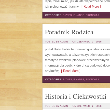
lepiej zrozumieć, jak działa współczesne pral
jak pielęgnować tkaniny,
[ Read More ]
CATEGORIES:
BIZNES, FINANSE, EKONOMIA
Poradnik Rodzica
POSTED BY ADMIN
ON CZERWIEC - 3 - 2026
portal Biały Kotek to innowacyjna strona inte
wychowawcach, a także wszystkich osobach 
tematyce żłobków, placówek przedszkolnych 
informacji dla osób, które chcą budować do
artykułów,
[ Read More ]
CATEGORIES:
BIZNES, FINANSE, EKONOMIA
Historia i Ciekawostki
POSTED BY ADMIN
ON CZERWIEC - 2 - 2026