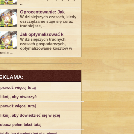
...
Oprocentowanie: Jak
W dzisiejszych czasach, kiedy
‍oszczędzanie​ staje się coraz
trudniejsze,⁣ ...
Jak optymalizować k
W dzisiejszych trudnych⁤
czasach gospodarczych,
optymalizowanie ‌kosztów w
esie ...
EKLAMA:
prawdź więcej tutaj
liknij, aby otworzyć
prawdź więcej tutaj
liknij, aby dowiedzieć się więcej
obacz pełen tekst tutaj
ejdź, by dowiedzieć się więcej