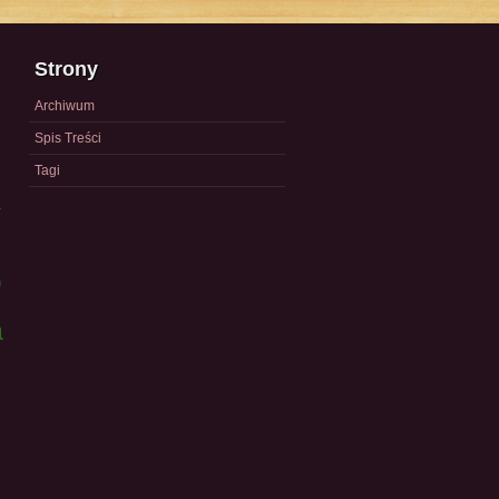
Strony
Archiwum
Spis Treści
Tagi
a
)
a