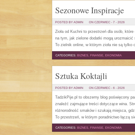
Sezonowe Inspiracje
POSTED BY ADMIN
ON CZERWIEC - 7 - 2026
Zioła od Kuchni to przestrzeń dla osób, które
na tym, jak zielone dodatki mogą urozmaicić
To zielnik online, w którym zioła nie są tylk
CATEGORIES:
BIZNES, FINANSE, EKONOMIA
Sztuka Koktajli
POSTED BY ADMIN
ON CZERWIEC - 6 - 2026
TadzikPije.pl to obszerny blog poświęcony p
znaleźć zajmujące treści dotyczące wina. St
różnorodność smaków i szukają miejsca, gdz
To przestrzeń, w którym poradnictwo łączą si
CATEGORIES:
BIZNES, FINANSE, EKONOMIA