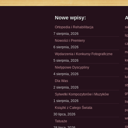
Nowe wpisy:
A
Ortopedia i Rehabilitacja
s
7 sierpnia, 2026
li
Nowości i Premiery
c
6 sierpnia, 2026
m
Wydarzenia i Konkursy Fotograficzne
k
5 sierpnia, 2026
Nietypowe Dyscypliny
m
4 sierpnia, 2026
l
Dla Was
s
2 sierpnia, 2026
g
Sylwetki Kompozytorów i Muzyków
1 sierpnia, 2026
l
Książki z Całego Świata
p
30 lipca, 2026
w
Tatuaże
s
28 lipca, 2026