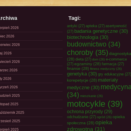
rchiwa
Tagi:
antyki
(27)
apteka
(27)
asertywność
ierpień 2026
badania genetyczne
(30)
(27)
piec 2026
biotechnologia
(30)
budownictwo
(34)
zerwiec 2026
choroby
(35)
aj 2026
diagnostyk
(28)
dieta
(27)
e-commerce
dom
(26)
wiecień 2026
egzaminy
(28)
(27)
farmacja
(27)
finanse
(28)
fitness medyczny
(26)
arzec 2026
genetyka
(30)
gry edukacyjne
(27
uty 2026
materiały
korepetycje
(28)
medycyn
medyczne
(30)
tyczeń 2026
(34)
rudzień 2025
mieszkanie
(26)
motocykle
(39)
istopad 2025
ochrona przyrody
(29)
aździernik 2025
opieka
odchudzanie
(27)
ogród
(26)
rzesień 2025
opieka
społeczna
(28)
zdrowotna
(31)
ierpień 2025