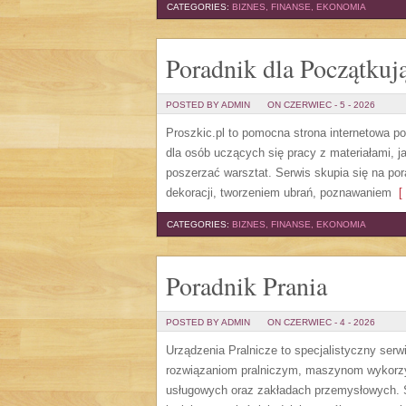
CATEGORIES:
BIZNES, FINANSE, EKONOMIA
Poradnik dla Początkuj
POSTED BY ADMIN
ON CZERWIEC - 5 - 2026
Proszkic.pl to pomocna strona internetowa p
dla osób uczących się pracy z materiałami, j
poszerzać warsztat. Serwis skupia się na p
dekoracji, tworzeniem ubrań, poznawaniem
[ 
CATEGORIES:
BIZNES, FINANSE, EKONOMIA
Poradnik Prania
POSTED BY ADMIN
ON CZERWIEC - 4 - 2026
Urządzenia Pralnicze to specjalistyczny serw
rozwiązaniom pralniczym, maszynom wykorzys
usługowych oraz zakładach przemysłowych. S