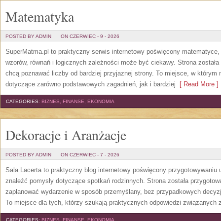
Matematyka
POSTED BY ADMIN
ON CZERWIEC - 9 - 2026
SuperMatma.pl to praktyczny serwis internetowy poświęcony matematyce, k
wzorów, równań i logicznych zależności może być ciekawy. Strona została
chcą poznawać liczby od bardziej przyjaznej strony. To miejsce, w którym
dotyczące zarówno podstawowych zagadnień, jak i bardziej
[ Read More ]
CATEGORIES:
BIZNES, FINANSE, EKONOMIA
Dekoracje i Aranżacje
POSTED BY ADMIN
ON CZERWIEC - 7 - 2026
Sala Lacerta to praktyczny blog internetowy poświęcony przygotowywaniu 
znaleźć pomysły dotyczące spotkań rodzinnych. Strona została przygotow
zaplanować wydarzenie w sposób przemyślany, bez przypadkowych decyzji
To miejsce dla tych, którzy szukają praktycznych odpowiedzi związanych
CATEGORIES:
BIZNES, FINANSE, EKONOMIA