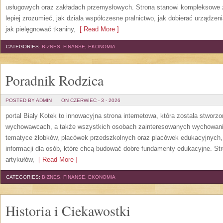
usługowych oraz zakładach przemysłowych. Strona stanowi kompleksowe źr
lepiej zrozumieć, jak działa współczesne pralnictwo, jak dobierać urządzen
jak pielęgnować tkaniny,
[ Read More ]
CATEGORIES:
BIZNES, FINANSE, EKONOMIA
Poradnik Rodzica
POSTED BY ADMIN
ON CZERWIEC - 3 - 2026
portal Biały Kotek to innowacyjna strona internetowa, która została stworz
wychowawcach, a także wszystkich osobach zainteresowanych wychowanie
tematyce żłobków, placówek przedszkolnych oraz placówek edukacyjnych,
informacji dla osób, które chcą budować dobre fundamenty edukacyjne. S
artykułów,
[ Read More ]
CATEGORIES:
BIZNES, FINANSE, EKONOMIA
Historia i Ciekawostki