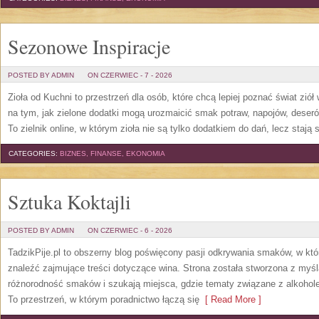
Sezonowe Inspiracje
POSTED BY ADMIN
ON CZERWIEC - 7 - 2026
Zioła od Kuchni to przestrzeń dla osób, które chcą lepiej poznać świat zió
na tym, jak zielone dodatki mogą urozmaicić smak potraw, napojów, deser
To zielnik online, w którym zioła nie są tylko dodatkiem do dań, lecz stają
CATEGORIES:
BIZNES, FINANSE, EKONOMIA
Sztuka Koktajli
POSTED BY ADMIN
ON CZERWIEC - 6 - 2026
TadzikPije.pl to obszerny blog poświęcony pasji odkrywania smaków, w k
znaleźć zajmujące treści dotyczące wina. Strona została stworzona z myśl
różnorodność smaków i szukają miejsca, gdzie tematy związane z alkohol
To przestrzeń, w którym poradnictwo łączą się
[ Read More ]