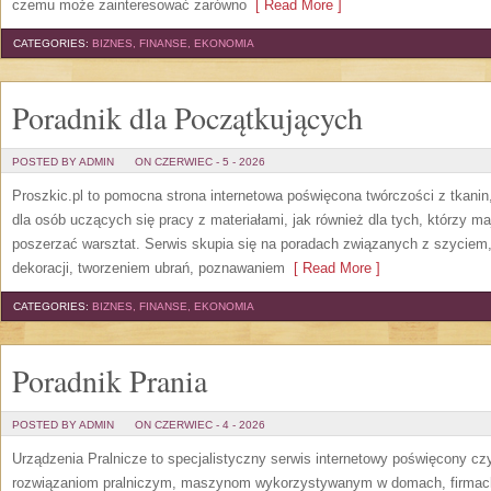
czemu może zainteresować zarówno
[ Read More ]
CATEGORIES:
BIZNES, FINANSE, EKONOMIA
Poradnik dla Początkujących
POSTED BY ADMIN
ON CZERWIEC - 5 - 2026
Proszkic.pl to pomocna strona internetowa poświęcona twórczości z tkani
dla osób uczących się pracy z materiałami, jak również dla tych, którzy m
poszerzać warsztat. Serwis skupia się na poradach związanych z szycie
dekoracji, tworzeniem ubrań, poznawaniem
[ Read More ]
CATEGORIES:
BIZNES, FINANSE, EKONOMIA
Poradnik Prania
POSTED BY ADMIN
ON CZERWIEC - 4 - 2026
Urządzenia Pralnicze to specjalistyczny serwis internetowy poświęcony cz
rozwiązaniom pralniczym, maszynom wykorzystywanym w domach, firmach, 