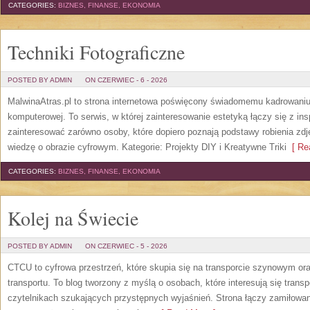
CATEGORIES:
BIZNES, FINANSE, EKONOMIA
Techniki Fotograficzne
POSTED BY ADMIN
ON CZERWIEC - 6 - 2026
MalwinaAtras.pl to strona internetowa poświęcony świadomemu kadrowaniu, 
komputerowej. To serwis, w której zainteresowanie estetyką łączy się z in
zainteresować zarówno osoby, które dopiero poznają podstawy robienia zdję
wiedzę o obrazie cyfrowym. Kategorie: Projekty DIY i Kreatywne Triki
[ Rea
CATEGORIES:
BIZNES, FINANSE, EKONOMIA
Kolej na Świecie
POSTED BY ADMIN
ON CZERWIEC - 5 - 2026
CTCU to cyfrowa przestrzeń, które skupia się na transporcie szynowym ora
transportu. To blog tworzony z myślą o osobach, które interesują się trans
czytelnikach szukających przystępnych wyjaśnień. Strona łączy zamiłowani