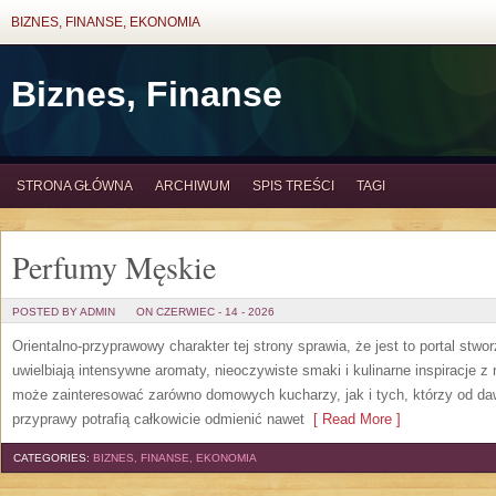
BIZNES, FINANSE, EKONOMIA
Biznes, Finanse
STRONA GŁÓWNA
ARCHIWUM
SPIS TREŚCI
TAGI
Perfumy Męskie
POSTED BY ADMIN
ON CZERWIEC - 14 - 2026
Orientalno-przyprawowy charakter tej strony sprawia, że jest to portal stw
uwielbiają intensywne aromaty, nieoczywiste smaki i kulinarne inspiracje z 
może zainteresować zarówno domowych kucharzy, jak i tych, którzy od da
przyprawy potrafią całkowicie odmienić nawet
[ Read More ]
CATEGORIES:
BIZNES, FINANSE, EKONOMIA