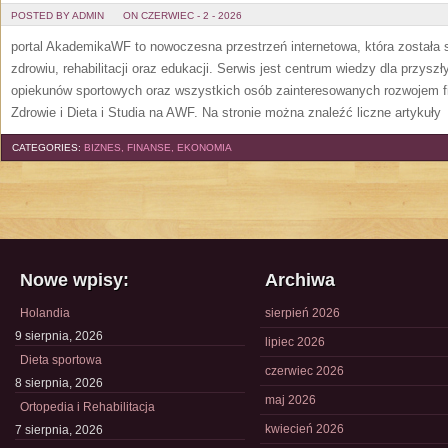
POSTED BY ADMIN
ON CZERWIEC - 2 - 2026
portal AkademikaWF to nowoczesna przestrzeń internetowa, która została s
zdrowiu, rehabilitacji oraz edukacji. Serwis jest centrum wiedzy dla przysz
opiekunów sportowych oraz wszystkich osób zainteresowanych rozwojem f
Zdrowie i Dieta i Studia na AWF. Na stronie można znaleźć liczne artykuły
[
CATEGORIES:
BIZNES, FINANSE, EKONOMIA
Nowe wpisy:
Archiwa
Holandia
sierpień 2026
9 sierpnia, 2026
lipiec 2026
Dieta sportowa
czerwiec 2026
8 sierpnia, 2026
maj 2026
Ortopedia i Rehabilitacja
kwiecień 2026
7 sierpnia, 2026