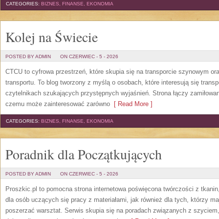
CATEGORIES:
BIZNES, FINANSE, EKONOMIA
Kolej na Świecie
POSTED BY ADMIN
ON CZERWIEC - 5 - 2026
CTCU to cyfrowa przestrzeń, które skupia się na transporcie szynowym ora
transportu. To blog tworzony z myślą o osobach, które interesują się trans
czytelnikach szukających przystępnych wyjaśnień. Strona łączy zamiłowani
czemu może zainteresować zarówno
[ Read More ]
CATEGORIES:
BIZNES, FINANSE, EKONOMIA
Poradnik dla Początkujących
POSTED BY ADMIN
ON CZERWIEC - 5 - 2026
Proszkic.pl to pomocna strona internetowa poświęcona twórczości z tkani
dla osób uczących się pracy z materiałami, jak również dla tych, którzy m
poszerzać warsztat. Serwis skupia się na poradach związanych z szycie