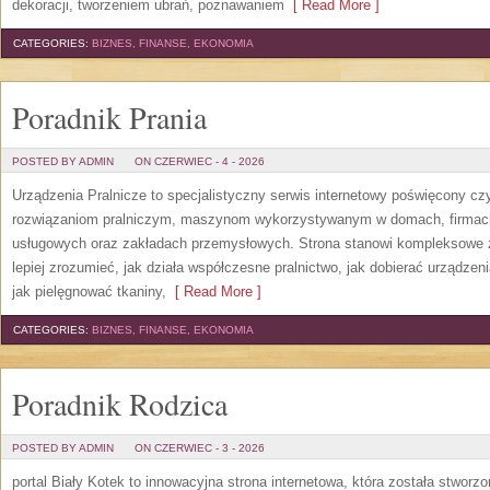
dekoracji, tworzeniem ubrań, poznawaniem
[ Read More ]
CATEGORIES:
BIZNES, FINANSE, EKONOMIA
Poradnik Prania
POSTED BY ADMIN
ON CZERWIEC - 4 - 2026
Urządzenia Pralnicze to specjalistyczny serwis internetowy poświęcony cz
rozwiązaniom pralniczym, maszynom wykorzystywanym w domach, firmach, 
usługowych oraz zakładach przemysłowych. Strona stanowi kompleksowe źr
lepiej zrozumieć, jak działa współczesne pralnictwo, jak dobierać urządzen
jak pielęgnować tkaniny,
[ Read More ]
CATEGORIES:
BIZNES, FINANSE, EKONOMIA
Poradnik Rodzica
POSTED BY ADMIN
ON CZERWIEC - 3 - 2026
portal Biały Kotek to innowacyjna strona internetowa, która została stworz