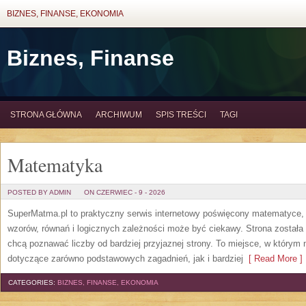
BIZNES, FINANSE, EKONOMIA
Biznes, Finanse
STRONA GŁÓWNA
ARCHIWUM
SPIS TREŚCI
TAGI
Matematyka
POSTED BY ADMIN
ON CZERWIEC - 9 - 2026
SuperMatma.pl to praktyczny serwis internetowy poświęcony matematyce, k
wzorów, równań i logicznych zależności może być ciekawy. Strona została
chcą poznawać liczby od bardziej przyjaznej strony. To miejsce, w którym
dotyczące zarówno podstawowych zagadnień, jak i bardziej
[ Read More ]
CATEGORIES:
BIZNES, FINANSE, EKONOMIA