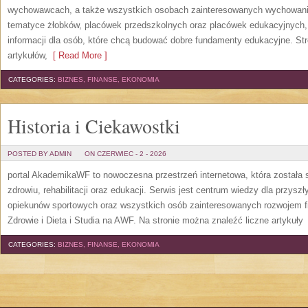
wychowawcach, a także wszystkich osobach zainteresowanych wychowanie
tematyce żłobków, placówek przedszkolnych oraz placówek edukacyjnych,
informacji dla osób, które chcą budować dobre fundamenty edukacyjne. S
artykułów,
[ Read More ]
CATEGORIES:
BIZNES, FINANSE, EKONOMIA
Historia i Ciekawostki
POSTED BY ADMIN
ON CZERWIEC - 2 - 2026
portal AkademikaWF to nowoczesna przestrzeń internetowa, która została s
zdrowiu, rehabilitacji oraz edukacji. Serwis jest centrum wiedzy dla przysz
opiekunów sportowych oraz wszystkich osób zainteresowanych rozwojem f
Zdrowie i Dieta i Studia na AWF. Na stronie można znaleźć liczne artykuły
[
CATEGORIES:
BIZNES, FINANSE, EKONOMIA