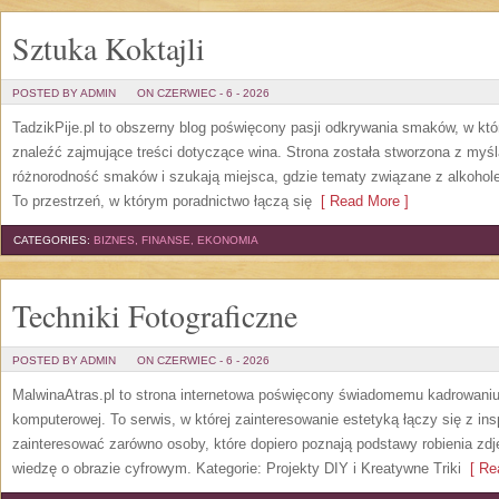
Sztuka Koktajli
POSTED BY ADMIN
ON CZERWIEC - 6 - 2026
TadzikPije.pl to obszerny blog poświęcony pasji odkrywania smaków, w k
znaleźć zajmujące treści dotyczące wina. Strona została stworzona z myśl
różnorodność smaków i szukają miejsca, gdzie tematy związane z alkohol
To przestrzeń, w którym poradnictwo łączą się
[ Read More ]
CATEGORIES:
BIZNES, FINANSE, EKONOMIA
Techniki Fotograficzne
POSTED BY ADMIN
ON CZERWIEC - 6 - 2026
MalwinaAtras.pl to strona internetowa poświęcony świadomemu kadrowaniu, 
komputerowej. To serwis, w której zainteresowanie estetyką łączy się z in
zainteresować zarówno osoby, które dopiero poznają podstawy robienia zdję
wiedzę o obrazie cyfrowym. Kategorie: Projekty DIY i Kreatywne Triki
[ Rea