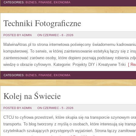
CATEGORIES:
BIZNES, FINANSE, EKONOMIA
Techniki Fotograficzne
POSTED BY ADMIN
ON CZERWIEC - 6 - 2026
MalwinaAtras.pl to strona internetowa poświęcony świadomemu kadrowaniu, 
komputerowej. To serwis, w której zainteresowanie estetyką łączy się z in
zainteresować zarówno osoby, które dopiero poznają podstawy robienia zdję
wiedzę o obrazie cyfrowym. Kategorie: Projekty DIY i Kreatywne Triki
[ Rea
CATEGORIES:
BIZNES, FINANSE, EKONOMIA
Kolej na Świecie
POSTED BY ADMIN
ON CZERWIEC - 5 - 2026
CTCU to cyfrowa przestrzeń, które skupia się na transporcie szynowym ora
transportu. To blog tworzony z myślą o osobach, które interesują się trans
czytelnikach szukających przystępnych wyjaśnień. Strona łączy zamiłowani