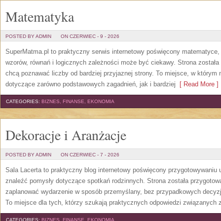
Matematyka
POSTED BY ADMIN
ON CZERWIEC - 9 - 2026
SuperMatma.pl to praktyczny serwis internetowy poświęcony matematyce, k
wzorów, równań i logicznych zależności może być ciekawy. Strona została
chcą poznawać liczby od bardziej przyjaznej strony. To miejsce, w którym
dotyczące zarówno podstawowych zagadnień, jak i bardziej
[ Read More ]
CATEGORIES:
BIZNES, FINANSE, EKONOMIA
Dekoracje i Aranżacje
POSTED BY ADMIN
ON CZERWIEC - 7 - 2026
Sala Lacerta to praktyczny blog internetowy poświęcony przygotowywaniu 
znaleźć pomysły dotyczące spotkań rodzinnych. Strona została przygotow
zaplanować wydarzenie w sposób przemyślany, bez przypadkowych decyzji
To miejsce dla tych, którzy szukają praktycznych odpowiedzi związanych
CATEGORIES:
BIZNES, FINANSE, EKONOMIA