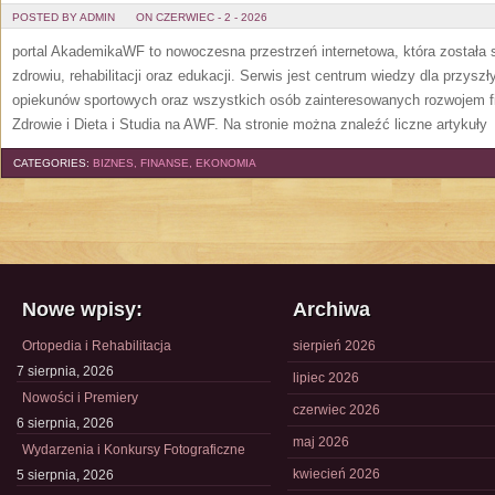
POSTED BY ADMIN
ON CZERWIEC - 2 - 2026
portal AkademikaWF to nowoczesna przestrzeń internetowa, która została s
zdrowiu, rehabilitacji oraz edukacji. Serwis jest centrum wiedzy dla przysz
opiekunów sportowych oraz wszystkich osób zainteresowanych rozwojem f
Zdrowie i Dieta i Studia na AWF. Na stronie można znaleźć liczne artykuły
[
CATEGORIES:
BIZNES, FINANSE, EKONOMIA
Nowe wpisy:
Archiwa
Ortopedia i Rehabilitacja
sierpień 2026
7 sierpnia, 2026
lipiec 2026
Nowości i Premiery
czerwiec 2026
6 sierpnia, 2026
maj 2026
Wydarzenia i Konkursy Fotograficzne
kwiecień 2026
5 sierpnia, 2026