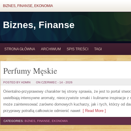
BIZNES, FINANSE, EKONOMIA
Biznes, Finanse
STRONA GŁÓWNA
ARCHIWUM
SPIS TREŚCI
TAGI
Perfumy Męskie
POSTED BY ADMIN
ON CZERWIEC - 14 - 2026
Orientalno-przyprawowy charakter tej strony sprawia, że jest to portal stw
uwielbiają intensywne aromaty, nieoczywiste smaki i kulinarne inspiracje z 
może zainteresować zarówno domowych kucharzy, jak i tych, którzy od da
przyprawy potrafią całkowicie odmienić nawet
[ Read More ]
CATEGORIES:
BIZNES, FINANSE, EKONOMIA