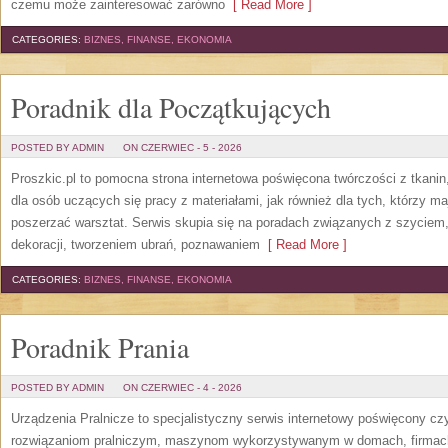
czemu może zainteresować zarówno
[ Read More ]
CATEGORIES:
BIZNES, FINANSE, EKONOMIA
Poradnik dla Początkujących
POSTED BY ADMIN
ON CZERWIEC - 5 - 2026
Proszkic.pl to pomocna strona internetowa poświęcona twórczości z tkani
dla osób uczących się pracy z materiałami, jak również dla tych, którzy m
poszerzać warsztat. Serwis skupia się na poradach związanych z szycie
dekoracji, tworzeniem ubrań, poznawaniem
[ Read More ]
CATEGORIES:
BIZNES, FINANSE, EKONOMIA
Poradnik Prania
POSTED BY ADMIN
ON CZERWIEC - 4 - 2026
Urządzenia Pralnicze to specjalistyczny serwis internetowy poświęcony cz
rozwiązaniom pralniczym, maszynom wykorzystywanym w domach, firmach, 