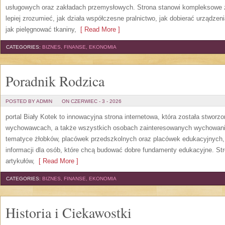
usługowych oraz zakładach przemysłowych. Strona stanowi kompleksowe źr
lepiej zrozumieć, jak działa współczesne pralnictwo, jak dobierać urządzen
jak pielęgnować tkaniny,
[ Read More ]
CATEGORIES:
BIZNES, FINANSE, EKONOMIA
Poradnik Rodzica
POSTED BY ADMIN
ON CZERWIEC - 3 - 2026
portal Biały Kotek to innowacyjna strona internetowa, która została stworz
wychowawcach, a także wszystkich osobach zainteresowanych wychowanie
tematyce żłobków, placówek przedszkolnych oraz placówek edukacyjnych,
informacji dla osób, które chcą budować dobre fundamenty edukacyjne. S
artykułów,
[ Read More ]
CATEGORIES:
BIZNES, FINANSE, EKONOMIA
Historia i Ciekawostki