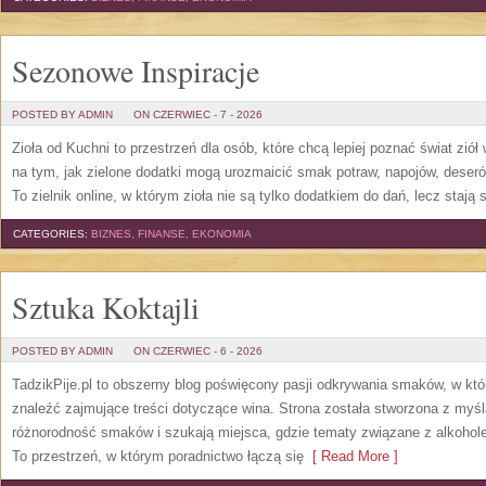
Sezonowe Inspiracje
POSTED BY ADMIN
ON CZERWIEC - 7 - 2026
Zioła od Kuchni to przestrzeń dla osób, które chcą lepiej poznać świat zió
na tym, jak zielone dodatki mogą urozmaicić smak potraw, napojów, deser
To zielnik online, w którym zioła nie są tylko dodatkiem do dań, lecz stają
CATEGORIES:
BIZNES, FINANSE, EKONOMIA
Sztuka Koktajli
POSTED BY ADMIN
ON CZERWIEC - 6 - 2026
TadzikPije.pl to obszerny blog poświęcony pasji odkrywania smaków, w k
znaleźć zajmujące treści dotyczące wina. Strona została stworzona z myśl
różnorodność smaków i szukają miejsca, gdzie tematy związane z alkohol
To przestrzeń, w którym poradnictwo łączą się
[ Read More ]