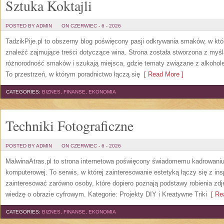
Sztuka Koktajli
POSTED BY ADMIN
ON CZERWIEC - 6 - 2026
TadzikPije.pl to obszerny blog poświęcony pasji odkrywania smaków, w k
znaleźć zajmujące treści dotyczące wina. Strona została stworzona z myśl
różnorodność smaków i szukają miejsca, gdzie tematy związane z alkohol
To przestrzeń, w którym poradnictwo łączą się
[ Read More ]
CATEGORIES:
BIZNES, FINANSE, EKONOMIA
Techniki Fotograficzne
POSTED BY ADMIN
ON CZERWIEC - 6 - 2026
MalwinaAtras.pl to strona internetowa poświęcony świadomemu kadrowaniu, 
komputerowej. To serwis, w której zainteresowanie estetyką łączy się z in
zainteresować zarówno osoby, które dopiero poznają podstawy robienia zdję
wiedzę o obrazie cyfrowym. Kategorie: Projekty DIY i Kreatywne Triki
[ Rea
CATEGORIES:
BIZNES, FINANSE, EKONOMIA