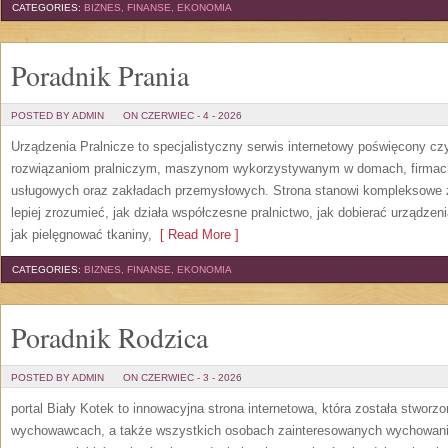
CATEGORIES:
BIZNES, FINANSE, EKONOMIA
Poradnik Prania
POSTED BY ADMIN
ON CZERWIEC - 4 - 2026
Urządzenia Pralnicze to specjalistyczny serwis internetowy poświęcony cz
rozwiązaniom pralniczym, maszynom wykorzystywanym w domach, firmach, 
usługowych oraz zakładach przemysłowych. Strona stanowi kompleksowe źr
lepiej zrozumieć, jak działa współczesne pralnictwo, jak dobierać urządzen
jak pielęgnować tkaniny,
[ Read More ]
CATEGORIES:
BIZNES, FINANSE, EKONOMIA
Poradnik Rodzica
POSTED BY ADMIN
ON CZERWIEC - 3 - 2026
portal Biały Kotek to innowacyjna strona internetowa, która została stworz
wychowawcach, a także wszystkich osobach zainteresowanych wychowanie