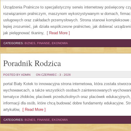
Urządzenia Pralnicze to specjalistyczny serwis internetowy poświęcony cz
rozwiązaniom pralniczym, maszynom wykorzystywanym w domach, firmach, 
usługowych oraz zakładach przemysłowych. Strona stanowi kompleksowe źr
lepiej zrozumieć, jak działa współczesne pralnictwo, jak dobierać urządzen
jak pielęgnować tkaniny,
[ Read More ]
CATEGORIES:
BIZNES, FINANSE, EKONOMIA
Poradnik Rodzica
POSTED BY ADMIN
ON CZERWIEC - 3 - 2026
portal Biały Kotek to innowacyjna strona internetowa, która została stworz
wychowawcach, a także wszystkich osobach zainteresowanych wychowanie
tematyce żłobków, placówek przedszkolnych oraz placówek edukacyjnych,
informacji dla osób, które chcą budować dobre fundamenty edukacyjne. S
artykułów,
[ Read More ]
CATEGORIES:
BIZNES, FINANSE, EKONOMIA