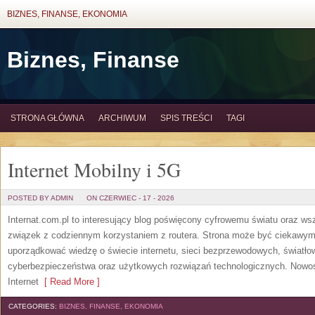
BIZNES, FINANSE, EKONOMIA
Biznes, Finanse
STRONA GŁÓWNA
ARCHIWUM
SPIS TREŚCI
TAGI
Internet Mobilny i 5G
POSTED BY ADMIN
ON CZERWIEC - 17 - 2026
Internat.com.pl to interesujący blog poświęcony cyfrowemu światu oraz w
związek z codziennym korzystaniem z routera. Strona może być ciekawym
uporządkować wiedzę o świecie internetu, sieci bezprzewodowych, światło
cyberbezpieczeństwa oraz użytkowych rozwiązań technologicznych. Nowośc
Internet
[ Read More ]
CATEGORIES:
BIZNES, FINANSE, EKONOMIA