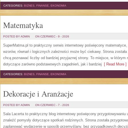
CATEGORIES:
BIZNES, FINANSE, EKONOMIA
Matematyka
POSTED BY ADMIN
ON CZERWIEC - 9 - 2026
SuperMatma.pl to praktyczny serwis internetowy poświęcony matematyce, k
wzorów, równań i logicznych zależności może być ciekawy. Strona została
chcą poznawać liczby od bardziej przyjaznej strony. To miejsce, w którym
dotyczące zarówno podstawowych zagadnień, jak i bardziej
[ Read More ]
CATEGORIES:
BIZNES, FINANSE, EKONOMIA
Dekoracje i Aranżacje
POSTED BY ADMIN
ON CZERWIEC - 7 - 2026
Sala Lacerta to praktyczny blog internetowy poświęcony przygotowywaniu 
znaleźć pomysły dotyczące spotkań rodzinnych. Strona została przygotow
zaplanować wydarzenie w sposób przemyślany, bez przypadkowych decyzji