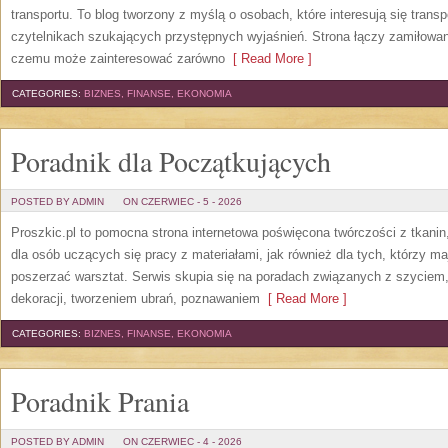
transportu. To blog tworzony z myślą o osobach, które interesują się trans
czytelnikach szukających przystępnych wyjaśnień. Strona łączy zamiłowani
czemu może zainteresować zarówno
[ Read More ]
CATEGORIES:
BIZNES, FINANSE, EKONOMIA
Poradnik dla Początkujących
POSTED BY ADMIN
ON CZERWIEC - 5 - 2026
Proszkic.pl to pomocna strona internetowa poświęcona twórczości z tkani
dla osób uczących się pracy z materiałami, jak również dla tych, którzy m
poszerzać warsztat. Serwis skupia się na poradach związanych z szycie
dekoracji, tworzeniem ubrań, poznawaniem
[ Read More ]
CATEGORIES:
BIZNES, FINANSE, EKONOMIA
Poradnik Prania
POSTED BY ADMIN
ON CZERWIEC - 4 - 2026