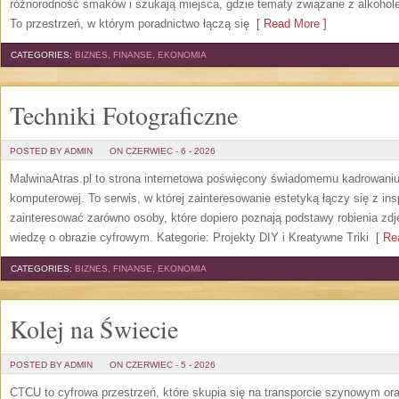
różnorodność smaków i szukają miejsca, gdzie tematy związane z alkohol
To przestrzeń, w którym poradnictwo łączą się
[ Read More ]
CATEGORIES:
BIZNES, FINANSE, EKONOMIA
Techniki Fotograficzne
POSTED BY ADMIN
ON CZERWIEC - 6 - 2026
MalwinaAtras.pl to strona internetowa poświęcony świadomemu kadrowaniu, 
komputerowej. To serwis, w której zainteresowanie estetyką łączy się z in
zainteresować zarówno osoby, które dopiero poznają podstawy robienia zdję
wiedzę o obrazie cyfrowym. Kategorie: Projekty DIY i Kreatywne Triki
[ Rea
CATEGORIES:
BIZNES, FINANSE, EKONOMIA
Kolej na Świecie
POSTED BY ADMIN
ON CZERWIEC - 5 - 2026
CTCU to cyfrowa przestrzeń, które skupia się na transporcie szynowym ora