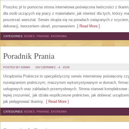
Proszkic.pl to pomocna strona internetowa poświęcona twórczości z tkani
dla osób uczących się pracy z materiałami, jak również dla tych, którzy m
poszerzać warsztat. Serwis skupia się na poradach związanych z szycie
dekoracji, tworzeniem ubrań, poznawaniem
[ Read More ]
CATEGORIES:
BIZNES, FINANSE, EKONOMIA
Poradnik Prania
POSTED BY ADMIN
ON CZERWIEC - 4 - 2026
Urządzenia Pralnicze to specjalistyczny serwis internetowy poświęcony cz
rozwiązaniom pralniczym, maszynom wykorzystywanym w domach, firmach, 
usługowych oraz zakładach przemysłowych. Strona stanowi kompleksowe źr
lepiej zrozumieć, jak działa współczesne pralnictwo, jak dobierać urządzen
jak pielęgnować tkaniny,
[ Read More ]
CATEGORIES:
BIZNES, FINANSE, EKONOMIA