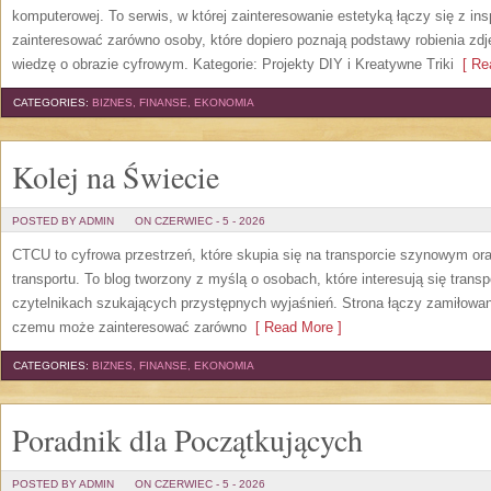
komputerowej. To serwis, w której zainteresowanie estetyką łączy się z in
zainteresować zarówno osoby, które dopiero poznają podstawy robienia zdję
wiedzę o obrazie cyfrowym. Kategorie: Projekty DIY i Kreatywne Triki
[ Rea
CATEGORIES:
BIZNES, FINANSE, EKONOMIA
Kolej na Świecie
POSTED BY ADMIN
ON CZERWIEC - 5 - 2026
CTCU to cyfrowa przestrzeń, które skupia się na transporcie szynowym ora
transportu. To blog tworzony z myślą o osobach, które interesują się trans
czytelnikach szukających przystępnych wyjaśnień. Strona łączy zamiłowani
czemu może zainteresować zarówno
[ Read More ]
CATEGORIES:
BIZNES, FINANSE, EKONOMIA
Poradnik dla Początkujących
POSTED BY ADMIN
ON CZERWIEC - 5 - 2026