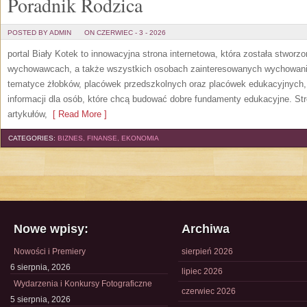
Poradnik Rodzica
POSTED BY ADMIN
ON CZERWIEC - 3 - 2026
portal Biały Kotek to innowacyjna strona internetowa, która została stworz
wychowawcach, a także wszystkich osobach zainteresowanych wychowanie
tematyce żłobków, placówek przedszkolnych oraz placówek edukacyjnych,
informacji dla osób, które chcą budować dobre fundamenty edukacyjne. S
artykułów,
[ Read More ]
CATEGORIES:
BIZNES, FINANSE, EKONOMIA
Nowe wpisy:
Archiwa
Nowości i Premiery
sierpień 2026
6 sierpnia, 2026
lipiec 2026
Wydarzenia i Konkursy Fotograficzne
czerwiec 2026
5 sierpnia, 2026