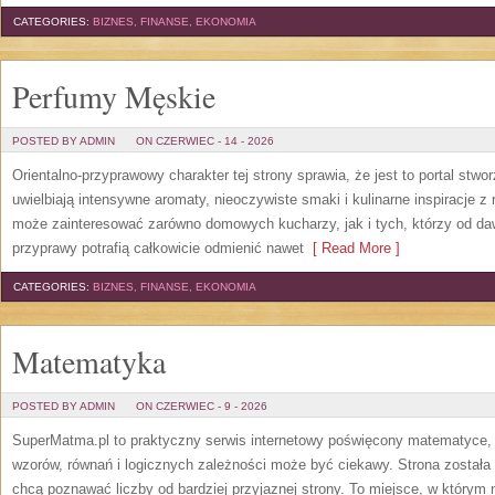
CATEGORIES:
BIZNES, FINANSE, EKONOMIA
Perfumy Męskie
POSTED BY ADMIN
ON CZERWIEC - 14 - 2026
Orientalno-przyprawowy charakter tej strony sprawia, że jest to portal stw
uwielbiają intensywne aromaty, nieoczywiste smaki i kulinarne inspiracje z 
może zainteresować zarówno domowych kucharzy, jak i tych, którzy od da
przyprawy potrafią całkowicie odmienić nawet
[ Read More ]
CATEGORIES:
BIZNES, FINANSE, EKONOMIA
Matematyka
POSTED BY ADMIN
ON CZERWIEC - 9 - 2026
SuperMatma.pl to praktyczny serwis internetowy poświęcony matematyce, k
wzorów, równań i logicznych zależności może być ciekawy. Strona została
chcą poznawać liczby od bardziej przyjaznej strony. To miejsce, w którym