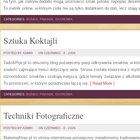
na tym, jak zielone dodatki mogą urozmaicić smak potraw, napojów, deser
To zielnik online, w którym zioła nie są tylko dodatkiem do dań, lecz stają
CATEGORIES:
BIZNES, FINANSE, EKONOMIA
Sztuka Koktajli
POSTED BY ADMIN
ON CZERWIEC - 6 - 2026
TadzikPije.pl to obszerny blog poświęcony pasji odkrywania smaków, w k
znaleźć zajmujące treści dotyczące wina. Strona została stworzona z myśl
różnorodność smaków i szukają miejsca, gdzie tematy związane z alkohol
To przestrzeń, w którym poradnictwo łączą się
[ Read More ]
CATEGORIES:
BIZNES, FINANSE, EKONOMIA
Techniki Fotograficzne
POSTED BY ADMIN
ON CZERWIEC - 6 - 2026
MalwinaAtras.pl to strona internetowa poświęcony świadomemu kadrowaniu, 