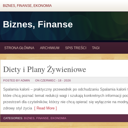
BIZNES, FINANSE, EKONOMIA
Biznes, Finanse
STRONA GŁÓWNA
ARCHIWUM
SPIS TREŚCI
TAGI
Diety i Plany Żywieniowe
POSTED BY ADMIN
ON CZERWIEC - 18 - 2026
Spalarnia kalorii – praktyczny przewodnik po odchudzaniu Spalarnia kalorii
które chcą poznać temat redukcji wagi i szukają konkretnych informacji p
przestrzeń dla czytelników, którzy nie chcą opierać się wyłącznie na modn
zdrowy styl życia
[ Read More ]
CATEGORIES:
BIZNES, FINANSE, EKONOMIA