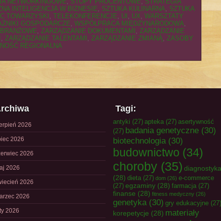
IA NETWORKINGOWE
,
STOPY PROCENTOWE
,
STRATEGIA
NA INTELIGENCJA W BIZNESIE
,
SZTUKA KULINARNA
,
SZTUKA
EC TOWARZYSKI
,
TELEKONFERENCJE
,
UI
,
UX
,
WARSZTATY
ŹNIKI GOSPODARCZE
,
WSPÓŁPRACA MIĘDZYNARODOWA
,
 BRANŻOWE
,
ZARZĄDZANIE DOKUMENTAMI
,
ZARZĄDZANIE
I
,
ZARZĄDZANIE TALENTAMI
,
ZARZĄDZANIE ZMIANĄ
,
ZASOBY
NOŚĆ REGIONALNA
rchiwa
Tagi:
antyki
(27)
apteka
(27)
asertywność
ierpień 2026
badania genetyczne
(30)
(27)
piec 2026
biotechnologia
(30)
budownictwo
(34)
zerwiec 2026
choroby
(35)
aj 2026
diagnostyk
(28)
dieta
(27)
e-commerce
dom
(26)
wiecień 2026
egzaminy
(28)
(27)
farmacja
(27)
finanse
(28)
fitness medyczny
(26)
arzec 2026
genetyka
(30)
gry edukacyjne
(27
uty 2026
materiały
korepetycje
(28)