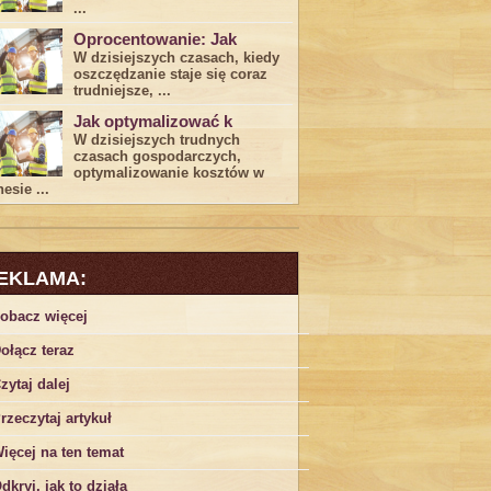
...
Oprocentowanie: Jak
W dzisiejszych czasach, kiedy
‍oszczędzanie​ staje się coraz
trudniejsze,⁣ ...
Jak optymalizować k
W dzisiejszych trudnych⁤
czasach gospodarczych,
optymalizowanie ‌kosztów w
esie ...
EKLAMA:
obacz więcej
ołącz teraz
zytaj dalej
rzeczytaj artykuł
ięcej na ten temat
dkryj, jak to działa