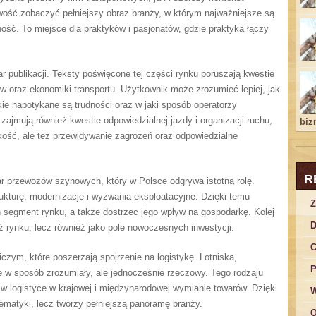
wość zobaczyć pełniejszy obraz branży, w którym najważniejsze są
ność. To miejsce dla praktyków i pasjonatów, gdzie praktyka łączy
 publikacji. Teksty poświęcone tej części rynku poruszają kwestie
w oraz ekonomiki transportu. Użytkownik może zrozumieć lepiej, jak
ie napotykane są trudności oraz w jaki sposób operatorzy
ajmują również kwestie odpowiedzialnej jazdy i organizacji ruchu,
bizn
kość, ale też przewidywanie zagrożeń oraz odpowiedzialne
R
 przewozów szynowych, który w Polsce odgrywa istotną rolę.
ukturę, modernizacje i wyzwania eksploatacyjne. Dzięki temu
Z
n segment rynku, a także dostrzec jego wpływ na gospodarkę. Kolej
D
ź rynku, lecz również jako pole nowoczesnych inwestycji.
C
niczym, które poszerzają spojrzenie na logistykę. Lotniska,
P
ne w sposób zrozumiały, ale jednocześnie rzeczowy. Tego rodzaju
 w logistyce w krajowej i międzynarodowej wymianie towarów. Dzięki
W
tematyki, lecz tworzy pełniejszą panoramę branży.
O