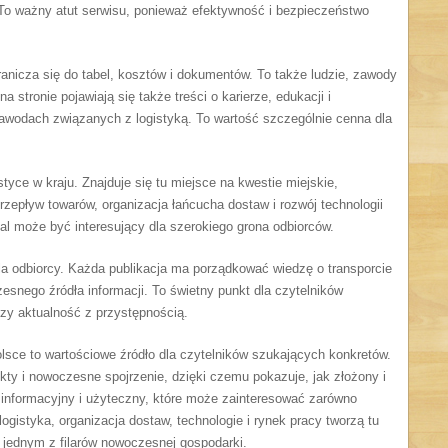
To ważny atut serwisu, ponieważ efektywność i bezpieczeństwo
anicza się do tabel, kosztów i dokumentów. To także ludzie, zawody
a stronie pojawiają się także treści o karierze, edukacji i
 zawodach związanych z logistyką. To wartość szczególnie cenna dla
yce w kraju. Znajduje się tu miejsce na kwestie miejskie,
przepływ towarów, organizacja łańcucha dostaw i rozwój technologii
tal może być interesujący dla szerokiego grona odbiorców.
la odbiorcy. Każda publikacja ma porządkować wiedzę o transporcie
zesnego źródła informacji. To świetny punkt dla czytelników
zy aktualność z przystępnością.
Polsce to wartościowe źródło dla czytelników szukających konkretów.
kty i nowoczesne spojrzenie, dzięki czemu pokazuje, jak złożony i
, informacyjny i użyteczny, które może zainteresować zarówno
logistyka, organizacja dostaw, technologie i rynek pracy tworzą tu
e jednym z filarów nowoczesnej gospodarki.