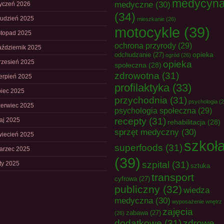
medycyn
medyczne
(30)
tyczeń 2026
(34)
rudzień 2025
mieszkanie
(26)
motocykle
(39)
istopad 2025
ochrona przyrody
(29)
aździernik 2025
opieka
odchudzanie
(27)
ogród
(26)
rzesień 2025
opieka
społeczna
(28)
zdrowotna
(31)
ierpień 2025
profilaktyka
(33)
piec 2025
przychodnia
(31)
psychologia
(2
zerwiec 2025
psychologia społeczna
(29)
recepty
(31)
aj 2025
rehabilitacja
(28)
sprzęt medyczny
(30)
wiecień 2025
szkoł
superfoods
(31)
arzec 2025
(39)
szpital
(31)
uty 2025
sztuka
transport
cyfrowa
(27)
publiczny
(32)
wiedza
medyczna
(30)
wyposażenie wnętrz
zajęcia
zabawa
(27)
(26)
dodatkowe
(31)
zdrowe