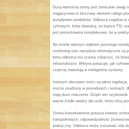
Dużą wartością strony jest zwracanie uwagi 
magazynowa to kluczowy element całego proc
przepływem produktów. Odbiorca znajdzie tu
cyfrowych, które dowodzą, że branża TSL sta
jest prezentowana kompleksowo, bo w praktyc
Na stronie ważnym wątkiem pozostaje rozwój c
monitoring oraz narzędzia informatyczne są p
temu odbiorca ma szansę zobaczyć, że branża 
infrastrukturze. Witryna pokazuje, jak cyfro
częściej inwestują w inteligentne systemy.
Istotnym obszarem treści są także regulacj
mocno osadzony w procedurach i normach, dl
mają duże znaczenie. Dzięki nim użytkownik 
ważne źródło wiedzy dla osób, które chcą pr
Strona konsekwentnie porusza kwestie ochrony
transportowych, odpowiedzialność przewozow
praktyczny. Odbiorca może zrozumieć rolę do