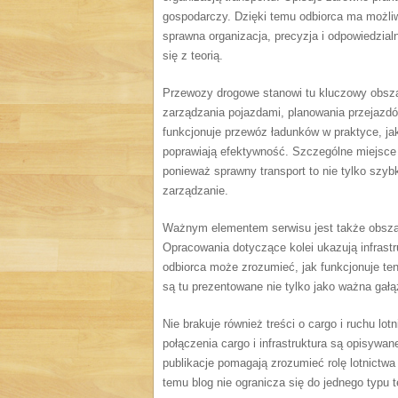
gospodarczy. Dzięki temu odbiorca ma możli
sprawna organizacja, precyzja i odpowiedzial
się z teorią.
Przewozy drogowe stanowi tu kluczowy obszar
zarządzania pojazdami, planowania przejazdó
funkcjonuje przewóz ładunków w praktyce, jak
poprawiają efektywność. Szczególne miejsce z
ponieważ sprawny transport to nie tylko szyb
zarządzanie.
Ważnym elementem serwisu jest także obszar
Opracowania dotyczące kolei ukazują infrastr
odbiorca może zrozumieć, jak funkcjonuje te
są tu prezentowane nie tylko jako ważna gałą
Nie brakuje również treści o cargo i ruchu lot
połączenia cargo i infrastruktura są opisywa
publikacje pomagają zrozumieć rolę lotnictwa
temu blog nie ogranicza się do jednego typu 