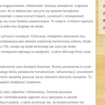
na magazynowanie, składowanie i procesy wewnętrzne. Logistyka
Z
esu, bo to właśnie tam zaczyna się sprawne zarządzanie
Z
 materiały o nowoczesnych halach, systemach i rozwiązaniach
W
je się coraz bardziej zaawansowana. To miejsce, w którym logistyka
e jedno bez drugiego nie działa.
Z
yfrowych rozwiązań. Cyfryzacja, inteligentne planowanie tras,
rzedstawiane jako element codziennej transformacji sektora. Dzięki
TSL rozwija się dzięki technologii tak samo jak dzięki
we rozwiązania wpływają na wydajność, a także dlaczego firmy coraz
e, dokumenty oraz obowiązki branżowe. Branża przewozowa to rynek
atego teksty poświęcone formalnościom, dokumentacji i procedurom
może sprawniej poruszać się po złożonym otoczeniu transportu. To
owadzić działalność świadomie.
 ludzi, ładunków i infrastruktury. Ochrona procesów
a i minimalizowanie zagrożeń są tu opisywane w sposób
brych praktyk, a także przekonać się, że bezpieczeństwo ma