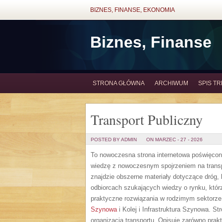
BIZNES, FINANSE, EKONOMIA
Biznes, Finanse
STRONA GŁÓWNA
ARCHIWUM
SPIS TR
Transport Publiczny
POSTED BY ADMIN
ON MARZEC - 27 - 2026
To nowoczesna strona internetowa poświęcona 
wiedzę z nowoczesnym spojrzeniem na transp
znajdzie obszerne materiały dotyczące dróg, 
odbiorcach szukających wiedzy o rynku, któr
praktyczne rozwiązania w rodzimym sektorze
Szynowa
i Kolej i Infrastruktura Szynowa. S
organizacją transportu. Opisuje zarówno prak