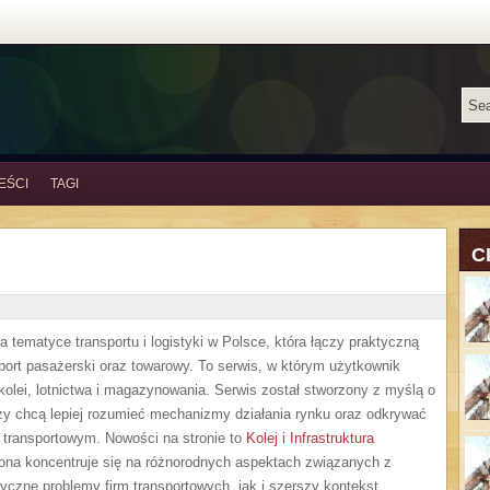
EŚCI
TAGI
C
tematyce transportu i logistyki w Polsce, która łączy praktyczną
ort pasażerski oraz towarowy. To serwis, w którym użytkownik
kolei, lotnictwa i magazynowania. Serwis został stworzony z myślą o
zy chcą lepiej rozumieć mechanizmy działania rynku oraz odkrywać
 transportowym. Nowości na stronie to
Kolej i Infrastruktura
trona koncentruje się na różnorodnych aspektach związanych z
tyczne problemy firm transportowych, jak i szerszy kontekst