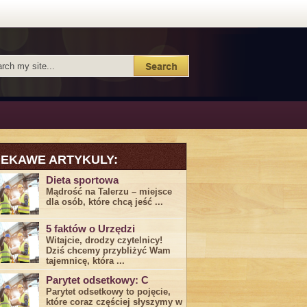
IEKAWE ARTYKULY:
Dieta sportowa
Mądrość na Talerzu – miejsce
dla osób, które chcą jeść ...
5 faktów o Urzędzi
Witajcie, drodzy czytelnicy!
Dziś chcemy przybliżyć ⁣Wam ​
tajemnicę,⁤ która ...
Parytet odsetkowy: C
Parytet odsetkowy to pojęcie,
które coraz częściej słyszymy w