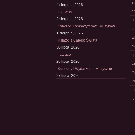
s
4 sierpnia, 2026
g
Dla Was
2 sierpnia, 2026
l
Sylwetki Kompozytorów i Muzyków
p
1 sierpnia, 2026
w
Książki z Całego Świata
s
30 lipca, 2026
Tatuaże
li
28 lipca, 2026
c
Koncerty i Wydarzenia Muzyczne
m
27 lipca, 2026
k
m
l