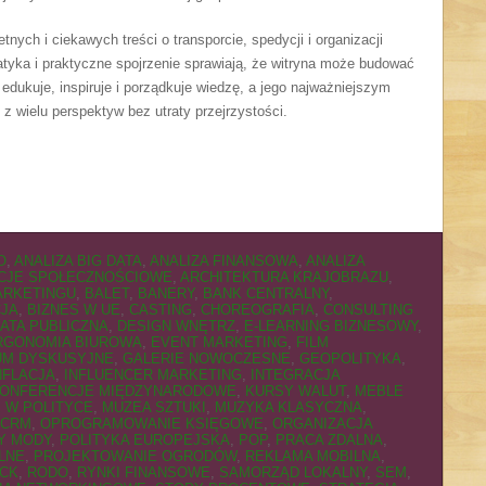
tnych i ciekawych treści o transporcie, spedycji i organizacji
yka i praktyczne spojrzenie sprawiają, że witryna może budować
y edukuje, inspiruje i porządkuje wiedzę, a jego najważniejszym
 z wielu perspektyw bez utraty przejrzystości.
O
,
ANALIZA BIG DATA
,
ANALIZA FINANSOWA
,
ANALIZA
CJE SPOŁECZNOŚCIOWE
,
ARCHITEKTURA KRAJOBRAZU
,
ARKETINGU
,
BALET
,
BANERY
,
BANK CENTRALNY
,
CJA
,
BIZNES W UE
,
CASTING
,
CHOREOGRAFIA
,
CONSULTING
ATA PUBLICZNA
,
DESIGN WNĘTRZ
,
E-LEARNING BIZNESOWY
,
RGONOMIA BIUROWA
,
EVENT MARKETING
,
FILM
UM DYSKUSYJNE
,
GALERIE NOWOCZESNE
,
GEOPOLITYKA
,
NFLACJA
,
INFLUENCER MARKETING
,
INTEGRACJA
ONFERENCJE MIĘDZYNARODOWE
,
KURSY WALUT
,
MEBLE
 W POLITYCE
,
MUZEA SZTUKI
,
MUZYKA KLASYCZNA
,
 CRM
,
OPROGRAMOWANIE KSIĘGOWE
,
ORGANIZACJA
Y MODY
,
POLITYKA EUROPEJSKA
,
POP
,
PRACA ZDALNA
,
LNE
,
PROJEKTOWANIE OGRODÓW
,
REKLAMA MOBILNA
,
CK
,
RODO
,
RYNKI FINANSOWE
,
SAMORZĄD LOKALNY
,
SEM
,