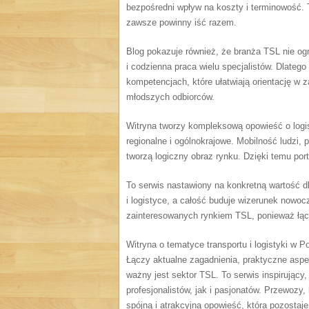
bezpośredni wpływ na koszty i terminowość. 
zawsze powinny iść razem.
Blog pokazuje również, że branża TSL nie ogr
i codzienna praca wielu specjalistów. Dlatego n
kompetencjach, które ułatwiają orientację w
młodszych odbiorców.
Witryna tworzy kompleksową opowieść o logist
regionalne i ogólnokrajowe. Mobilność ludzi, 
tworzą logiczny obraz rynku. Dzięki temu por
To serwis nastawiony na konkretną wartość d
i logistyce, a całość buduje wizerunek nowoc
zainteresowanych rynkiem TSL, ponieważ łąc
Witryna o tematyce transportu i logistyki w 
Łączy aktualne zagadnienia, praktyczne aspe
ważny jest sektor TSL. To serwis inspirujący
profesjonalistów, jak i pasjonatów. Przewozy, 
spójną i atrakcyjną opowieść, która pozostaj