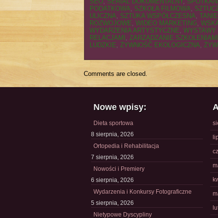
SEO
,
SERIAL DOKUMENTALNY
,
SPOTKAN
PODATKOWA
,
SZKOŁA FILMOWA
,
SZTUCZ
ULICZNA
,
SZTUKA WSPÓŁCZESNA
,
TANI
ROZWOJOWE
,
WIDEO MARKETING
,
WSKA
WYDARZENIA ARTYSTYCZNE
,
WYSTAWY
RELACJAMI
,
ZARZĄDZANIE SZKOLENIAM
LUDZKIE
,
ŻYWNOŚĆ EKOLOGICZNA
,
ŻYW
Comments are closed.
Nowe wpisy:
A
Dieta sportowa
s
8 sierpnia, 2026
li
Ortopedia i Rehabilitacja
c
7 sierpnia, 2026
m
Nowości i Premiery
k
6 sierpnia, 2026
Wydarzenia i Konkursy Fotograficzne
m
5 sierpnia, 2026
l
Nietypowe Dyscypliny