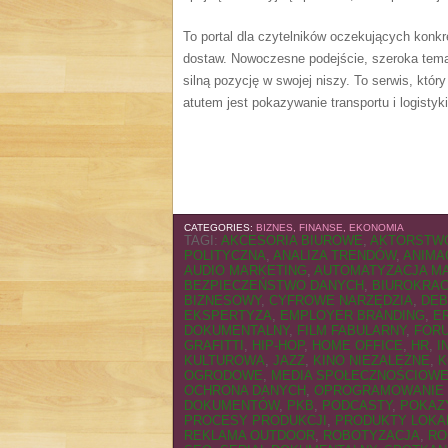
To portal dla czytelników oczekujących konkre
dostaw. Nowoczesne podejście, szeroka temat
silną pozycję w swojej niszy. To serwis, któr
atutem jest pokazywanie transportu i logistyki
CATEGORIES:
BIZNES, FINANSE, EKONOMIA
TAGI:
AKCESORIA BIUROWE
,
AKTORSTW
POLITYCZNA
,
ANALIZA TRENDÓW
,
ANIMA
AUDIO MARKETING
,
AUTOMATYZACJA M
BEZPIECZEŃSTWO DANYCH
,
BIUROKRA
BIZNESOWY
,
CYFROWE NARZĘDZIA
,
DEB
EKSPERTYZA
,
EMPLOYER BRANDING
,
E
DOKUMENTALNY
,
FILM FABULARNY
,
FOR
GRAFITTI
,
HIP-HOP
,
HOME OFFICE
,
HR
,
I
KULTUROWA
,
JAZZ
,
KINO NIEZALEŻNE
,
K
OGRODOWE
,
MEDIA SPOŁECZNOŚCIOWE
OCHRONA DANYCH
,
OPROGRAMOWANIE
DOKUMENTÓW
,
PKB
,
PODCASTY
,
POKAZ
PROCESY PRODUKCJI
,
PRODUKTY LOKA
REKLAMA OUTDOOR
,
ROBOTYZACJA
,
RO