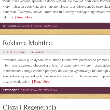
Moda to nie jedynie sposób na dobry wygląd, ale również codzienny komfor
którym ubrania spotykają się z funkcjonalnością, a różnorodność pozwala 
porę roku. Tworzymy serwis, które inspiruje osoby szukające stylowych ro
jak i na
[ Read More ]
CATEGORIES:
BIZNES, FINANSE, EKONOMIA
Reklama Mobilna
POSTED BY ADMIN
ON MARZEC - 26 - 2026
Platforma Mobiu.pl to dynamiczna strona internetowa poświęcona promocji o
informacje z zakresu obecności online. To przestrzeń, w którym przedsiębi
przedsiębiorcy mogą znaleźć pomysły dotyczące wynikowego marketingu w i
koncentruje się na realnych działaniach związanych z budowaniem rozpoz
oraz prowadzeniem
[ Read More ]
CATEGORIES:
BIZNES, FINANSE, EKONOMIA
Cisza i Regeneracja