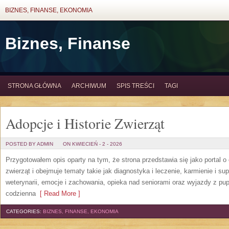
BIZNES, FINANSE, EKONOMIA
Biznes, Finanse
STRONA GŁÓWNA
ARCHIWUM
SPIS TREŚCI
TAGI
Adopcje i Historie Zwierząt
POSTED BY ADMIN
ON KWIECIEŃ - 2 - 2026
Przygotowałem opis oparty na tym, że strona przedstawia się jako portal o 
zwierząt i obejmuje tematy takie jak diagnostyka i leczenie, karmienie i s
weterynarii, emocje i zachowania, opieka nad seniorami oraz wyjazdy z pup
codzienna
[ Read More ]
CATEGORIES:
BIZNES, FINANSE, EKONOMIA