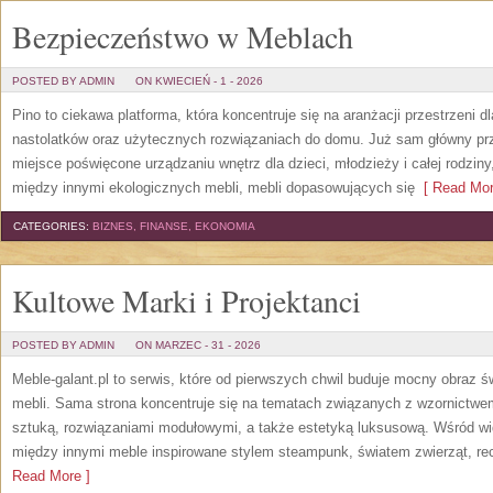
Bezpieczeństwo w Meblach
POSTED BY ADMIN
ON KWIECIEŃ - 1 - 2026
Pino to ciekawa platforma, która koncentruje się na aranżacji przestrzeni 
nastolatków oraz użytecznych rozwiązaniach do domu. Już sam główny prz
miejsce poświęcone urządzaniu wnętrz dla dzieci, młodzieży i całej rodzin
między innymi ekologicznych mebli, mebli dopasowujących się
[ Read Mor
CATEGORIES:
BIZNES, FINANSE, EKONOMIA
Kultowe Marki i Projektanci
POSTED BY ADMIN
ON MARZEC - 31 - 2026
Meble-galant.pl to serwis, które od pierwszych chwil buduje mocny obraz 
mebli. Sama strona koncentruje się na tematach związanych z wzornictwe
sztuką, rozwiązaniami modułowymi, a także estetyką luksusową. Wśród wi
między innymi meble inspirowane stylem steampunk, światem zwierząt, re
Read More ]