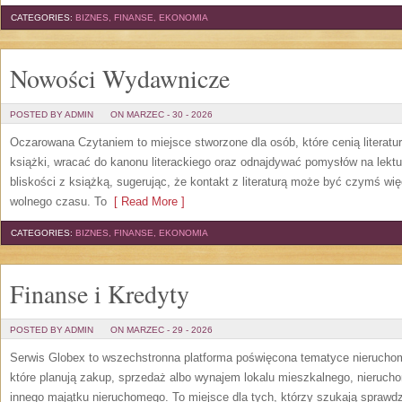
CATEGORIES:
BIZNES, FINANSE, EKONOMIA
Nowości Wydawnicze
POSTED BY ADMIN
ON MARZEC - 30 - 2026
Oczarowana Czytaniem to miejsce stworzone dla osób, które cenią literatu
książki, wracać do kanonu literackiego oraz odnajdywać pomysłów na lekt
bliskości z książką, sugerując, że kontakt z literaturą może być czymś wi
wolnego czasu. To
[ Read More ]
CATEGORIES:
BIZNES, FINANSE, EKONOMIA
Finanse i Kredyty
POSTED BY ADMIN
ON MARZEC - 29 - 2026
Serwis Globex to wszechstronna platforma poświęcona tematyce nierucho
które planują zakup, sprzedaż albo wynajem lokalu mieszkalnego, nierucho
innego majątku nieruchomego. To miejsce dla tych, którzy szukają sprawdzo