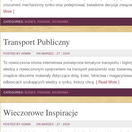
zrozumieć mechanizmy rynku oraz podejmować świadome decyzje związan
More ]
CATEGORIES:
BIZNES, FINANSE, EKONOMIA
Transport Publiczny
POSTED BY ADMIN
ON MARZEC - 27 - 2026
To nowoczesna strona internetowa poświęcona tematyce transportu i logist
wiedzę z nowoczesnym spojrzeniem na transport pasażerski oraz towarowy
znajdzie obszerne materiały dotyczące dróg, kolei, lotnictwa i magazynowa
odbiorcach szukających wiedzy o rynku, którzy chcą
[ Read More ]
CATEGORIES:
BIZNES, FINANSE, EKONOMIA
Wieczorowe Inspiracje
POSTED BY ADMIN
ON MARZEC - 27 - 2026