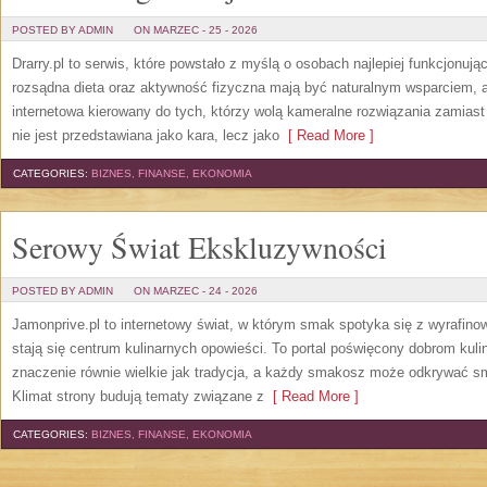
POSTED BY ADMIN
ON MARZEC - 25 - 2026
Drarry.pl to serwis, które powstało z myślą o osobach najlepiej funkcjonuj
rozsądna dieta oraz aktywność fizyczna mają być naturalnym wsparciem, a
internetowa kierowany do tych, którzy wolą kameralne rozwiązania zamiast 
nie jest przedstawiana jako kara, lecz jako
[ Read More ]
CATEGORIES:
BIZNES, FINANSE, EKONOMIA
Serowy Świat Ekskluzywności
POSTED BY ADMIN
ON MARZEC - 24 - 2026
Jamonprive.pl to internetowy świat, w którym smak spotyka się z wyrafin
stają się centrum kulinarnych opowieści. To portal poświęcony dobrom kul
znaczenie równie wielkie jak tradycja, a każdy smakosz może odkrywać sm
Klimat strony budują tematy związane z
[ Read More ]
CATEGORIES:
BIZNES, FINANSE, EKONOMIA