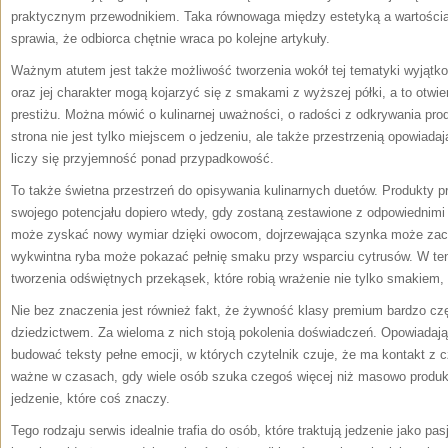
praktycznym przewodnikiem. Taka równowaga między estetyką a wartością 
sprawia, że odbiorca chętnie wraca po kolejne artykuły.
Ważnym atutem jest także możliwość tworzenia wokół tej tematyki wyjąt
oraz jej charakter mogą kojarzyć się z smakami z wyższej półki, a to otwi
prestiżu. Można mówić o kulinarnej uważności, o radości z odkrywania pro
strona nie jest tylko miejscem o jedzeniu, ale także przestrzenią opowiadaj
liczy się przyjemność ponad przypadkowość.
To także świetna przestrzeń do opisywania kulinarnych duetów. Produkty 
swojego potencjału dopiero wtedy, gdy zostaną zestawione z odpowiednimi 
może zyskać nowy wymiar dzięki owocom, dojrzewająca szynka może zach
wykwintna ryba może pokazać pełnię smaku przy wsparciu cytrusów. W te
tworzenia odświętnych przekąsek, które robią wrażenie nie tylko smakiem, 
Nie bez znaczenia jest również fakt, że żywność klasy premium bardzo czę
dziedzictwem. Za wieloma z nich stoją pokolenia doświadczeń. Opowiadają
budować teksty pełne emocji, w których czytelnik czuje, że ma kontakt z
ważne w czasach, gdy wiele osób szuka czegoś więcej niż masowo produk
jedzenie, które coś znaczy.
Tego rodzaju serwis idealnie trafia do osób, które traktują jedzenie jako pa