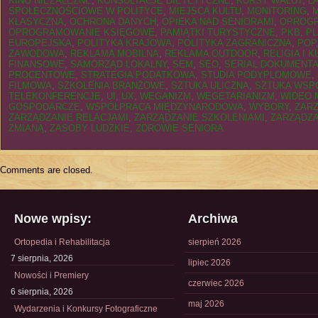
KINO NIEZALEŻNE
,
KONSULTACJE DIETETYCZNE
,
KURSY WALUT
,
L
SPOŁECZNOŚCIOWE W POLITYCE
,
MIEJSCA KULTU
,
MONITORING
,
KLASYCZNA
,
OCHRONA DANYCH
,
OPIEKA NAD SENIORAMI
,
OPROG
OPROGRAMOWANIE KSIĘGOWE
,
PAMIĄTKI TURYSTYCZNE
,
PKB
,
PL
EUROPEJSKA
,
POLITYKA KRAJOWA
,
POLITYKA ZAGRANICZNA
,
POP
ZAWODOWA
,
REKLAMA MOBILNA
,
REKLAMA OUTDOOR
,
RELIGIA I 
FINANSOWE
,
SAMORZĄD LOKALNY
,
SEM
,
SEO
,
SERIAL DOKUMENTA
PROCENTOWE
,
STRATEGIA PODATKOWA
,
STUDIA PODYPLOMOWE
,
FILMOWA
,
SZKOLENIA BRANŻOWE
,
SZTUKA ULICZNA
,
SZTUKA WSP
TELEKONFERENCJE
,
UI
,
UX
,
WEGANIZM
,
WEGETARIANIZM
,
WIDEO 
GOSPODARCZE
,
WSPÓŁPRACA MIĘDZYNARODOWA
,
WYBORY
,
ZAR
ZARZĄDZANIE RELACJAMI
,
ZARZĄDZANIE SZKOLENIAMI
,
ZARZĄDZA
ZMIANĄ
,
ZASOBY LUDZKIE
,
ZDROWIE SENIORA
Comments are closed.
Nowe wpisy:
Archiwa
Ortopedia i Rehabilitacja
sierpień 2026
7 sierpnia, 2026
lipiec 2026
Nowości i Premiery
czerwiec 2026
6 sierpnia, 2026
maj 2026
Wydarzenia i Konkursy Fotograficzne