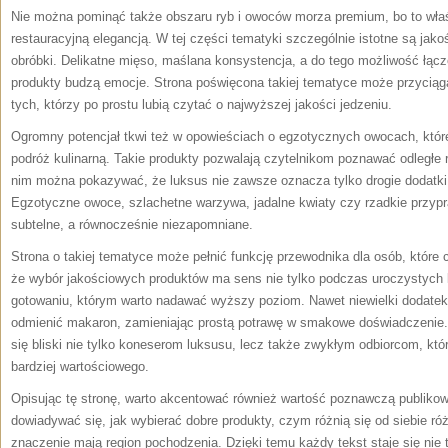
Nie można pominąć także obszaru ryb i owoców morza premium, bo to właś
restauracyjną elegancją. W tej części tematyki szczególnie istotne są jako
obróbki. Delikatne mięso, maślana konsystencja, a do tego możliwość łącze
produkty budzą emocje. Strona poświęcona takiej tematyce może przyciągać 
tych, którzy po prostu lubią czytać o najwyższej jakości jedzeniu.
Ogromny potencjał tkwi też w opowieściach o egzotycznych owocach, któr
podróż kulinarną. Takie produkty pozwalają czytelnikom poznawać odległe r
nim można pokazywać, że luksus nie zawsze oznacza tylko drogie dodatki, 
Egzotyczne owoce, szlachetne warzywa, jadalne kwiaty czy rzadkie przy
subtelne, a równocześnie niezapomniane.
Strona o takiej tematyce może pełnić funkcję przewodnika dla osób, które
że wybór jakościowych produktów ma sens nie tylko podczas uroczystych 
gotowaniu, którym warto nadawać wyższy poziom. Nawet niewielki dodatek 
odmienić makaron, zamieniając prostą potrawę w smakowe doświadczenie. T
się bliski nie tylko koneserom luksusu, lecz także zwykłym odbiorcom, któ
bardziej wartościowego.
Opisując tę stronę, warto akcentować również wartość poznawczą publikow
dowiadywać się, jak wybierać dobre produkty, czym różnią się od siebie róż
znaczenie mają region pochodzenia. Dzięki temu każdy tekst staje się nie