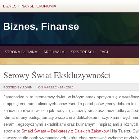
BIZNES, FINANSE, EKONOMIA
Biznes, Finanse
STRONA GŁÓWNA
ARCHIWUM
SPIS TREŚCI
TAGI
Serowy Świat Ekskluzywności
POSTED BY ADMIN
ON MARZEC - 24 - 2026
Jamonprive.pl to internetowy świat, w którym smak spotyka się z wyrafin
stają się centrum kulinarnych opowieści. To portal poświęcony dobrom kul
znaczenie równie wielkie jak tradycja, a każdy smakosz może odkrywać sm
Klimat strony budują tematy związane z delikatesami, szynkami i wędlina
serami, egzotycznymi składnikami oraz kulinarnymi inspiracjami z różnych
stronie to
Smaki Świata – Delikatesy z Dalekich Zakątków
i Na Talerzu Gw
stworzone dla osób wymagających, które chcą poznawać wyborne artykuły