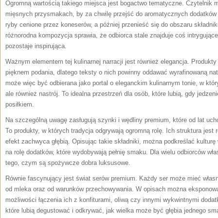
Ogromną wartością takiego miejsca jest bogactwo tematyczne. Czytelnik 
mięsnych przysmakach, by za chwilę przejść do aromatycznych dodatków
ryby cenione przez koneserów, a później przenieść się do obszaru składni
różnorodna kompozycja sprawia, że odbiorca stale znajduje coś intrygując
pozostaje inspirująca.
Ważnym elementem tej kulinarnej narracji jest również elegancja. Produkt
pięknem podania, dlatego teksty o nich powinny oddawać wyrafinowaną n
może więc być odbierana jako portal o eleganckim kulinarnym tonie, w który
ale również nastrój. To idealna przestrzeń dla osób, które lubią, gdy jedze
posiłkiem.
Na szczególną uwagę zasługują szynki i wędliny premium, które od lat uc
To produkty, w których tradycja odgrywają ogromną rolę. Ich struktura jest r
efekt zachwyca głębią. Opisując takie składniki, można podkreślać kultur
na rolę dodatków, które wydobywają pełnię smaku. Dla wielu odbiorców wła
tego, czym są spożywcze dobra luksusowe.
Równie fascynujący jest świat serów premium. Każdy ser może mieć włas
od mleka oraz od warunków przechowywania. W opisach można eksponowa
możliwości łączenia ich z konfiturami, oliwą czy innymi wykwintnymi doda
które lubią degustować i odkrywać, jak wielka może być głębia jednego sm