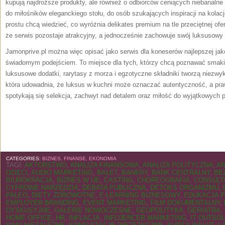
kupują najdroższe produkty, ale również o odbiorców ceniących niebanaln
do miłośników eleganckiego stołu, do osób szukających inspiracji na kolację 
prostu chcą wiedzieć, co wyróżnia delikates premium na tle przeciętnej of
że serwis pozostaje atrakcyjny, a jednocześnie zachowuje swój luksusowy 
Jamonprive.pl można więc opisać jako serwis dla koneserów najlepszej jakoś
świadomym podejściem. To miejsce dla tych, którzy chcą poznawać smaki 
luksusowe dodatki, rarytasy z morza i egzotyczne składniki tworzą niezwyk
która udowadnia, że luksus w kuchni może oznaczać autentyczność, a pra
spotykają się selekcja, zachwyt nad detalem oraz miłość do wyjątkowych 
CATEGORIES:
BIZNES, FINANSE, EKONOMIA
TAGI:
AKTORSTWO
,
ANALIZA FINANSOWA
,
ANALIZA POLITYCZNA
,
AN
DZIECI
,
AUDIO MARKETING
,
BALET
,
BANERY
,
BANK CENTRALNY
,
BE
BIUROKRACJA
,
BIZNES W UE
,
CASTING
,
CHOREOGRAFIA
,
CONSULT
CYFROWE NARZĘDZIA
,
DEBATA PUBLICZNA
,
DETOKS ORGANIZMU
,
PALEO
,
DIETY ZDROWOTNE
,
E-LEARNING BIZNESOWY
,
EDUKACJA 
EMPLOYER BRANDING
,
EVENT MARKETING
,
FILM DOKUMENTALNY
,
DYSKUSYJNE
,
GALERIE NOWOCZESNE
,
GEOPOLITYKA
,
GERIATRA
,
HOME OFFICE
,
HR
,
INFLACJA
,
INFLUENCER MARKETING
,
IT OUTSO