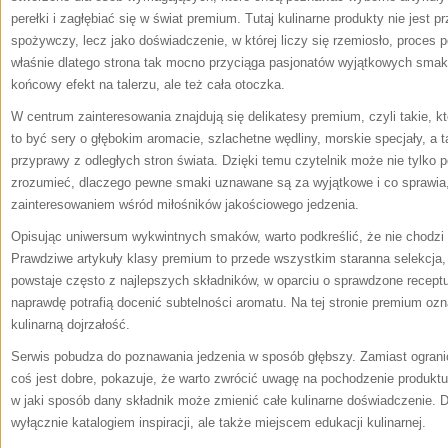
perełki i zagłębiać się w świat premium. Tutaj kulinarne produkty nie jest p
spożywczy, lecz jako doświadczenie, w której liczy się rzemiosło, proces 
właśnie dlatego strona tak mocno przyciąga pasjonatów wyjątkowych smaków
końcowy efekt na talerzu, ale też cała otoczka.
W centrum zainteresowania znajdują się delikatesy premium, czyli takie, k
to być sery o głębokim aromacie, szlachetne wędliny, morskie specjały, a
przyprawy z odległych stron świata. Dzięki temu czytelnik może nie tylko
zrozumieć, dlaczego pewne smaki uznawane są za wyjątkowe i co sprawia,
zainteresowaniem wśród miłośników jakościowego jedzenia.
Opisując uniwersum wykwintnych smaków, warto podkreślić, że nie chodzi 
Prawdziwe artykuły klasy premium to przede wszystkim staranna selekcja,
powstaje często z najlepszych składników, w oparciu o sprawdzone receptur
naprawdę potrafią docenić subtelności aromatu. Na tej stronie premium oz
kulinarną dojrzałość.
Serwis pobudza do poznawania jedzenia w sposób głębszy. Zamiast ogranic
coś jest dobre, pokazuje, że warto zwrócić uwagę na pochodzenie produktu
w jaki sposób dany składnik może zmienić całe kulinarne doświadczenie. Dz
wyłącznie katalogiem inspiracji, ale także miejscem edukacji kulinarnej.