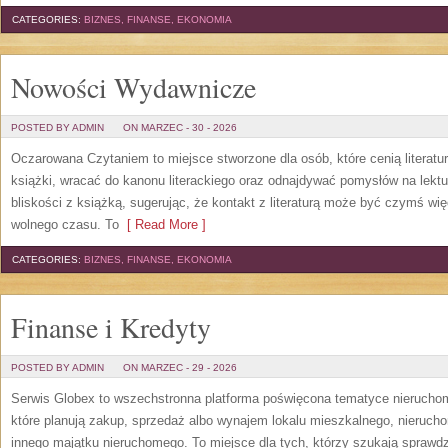
CATEGORIES:
BIZNES, FINANSE, EKONOMIA
Nowości Wydawnicze
POSTED BY ADMIN
ON MARZEC - 30 - 2026
Oczarowana Czytaniem to miejsce stworzone dla osób, które cenią literatu
książki, wracać do kanonu literackiego oraz odnajdywać pomysłów na lekt
bliskości z książką, sugerując, że kontakt z literaturą może być czymś wi
wolnego czasu. To
[ Read More ]
CATEGORIES:
BIZNES, FINANSE, EKONOMIA
Finanse i Kredyty
POSTED BY ADMIN
ON MARZEC - 29 - 2026
Serwis Globex to wszechstronna platforma poświęcona tematyce nierucho
które planują zakup, sprzedaż albo wynajem lokalu mieszkalnego, nierucho
innego majątku nieruchomego. To miejsce dla tych, którzy szukają sprawdzo