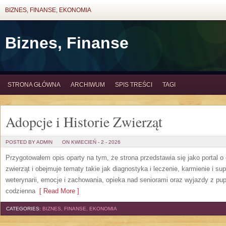
BIZNES, FINANSE, EKONOMIA
Biznes, Finanse
STRONA GŁÓWNA
ARCHIWUM
SPIS TREŚCI
TAGI
Adopcje i Historie Zwierząt
POSTED BY ADMIN
ON KWIECIEŃ - 2 - 2026
Przygotowałem opis oparty na tym, że strona przedstawia się jako portal o 
zwierząt i obejmuje tematy takie jak diagnostyka i leczenie, karmienie i s
weterynarii, emocje i zachowania, opieka nad seniorami oraz wyjazdy z pup
codzienna
[ Read More ]
CATEGORIES:
BIZNES, FINANSE, EKONOMIA