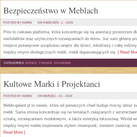
Bezpieczeństwo w Meblach
POSTED BY ADMIN
ON KWIECIEŃ - 1 - 2026
Pino to ciekawa platforma, która koncentruje się na aranżacji przestrzeni 
nastolatków oraz użytecznych rozwiązaniach do domu. Już sam główny prz
miejsce poświęcone urządzaniu wnętrz dla dzieci, młodzieży i całej rodzin
między innymi ekologicznych mebli, mebli dopasowujących się
[ Read Mor
CATEGORIES:
BIZNES, FINANSE, EKONOMIA
Kultowe Marki i Projektanci
POSTED BY ADMIN
ON MARZEC - 31 - 2026
Meble-galant.pl to serwis, które od pierwszych chwil buduje mocny obraz 
mebli. Sama strona koncentruje się na tematach związanych z wzornictwe
sztuką, rozwiązaniami modułowymi, a także estetyką luksusową. Wśród wi
między innymi meble inspirowane stylem steampunk, światem zwierząt, re
Read More ]