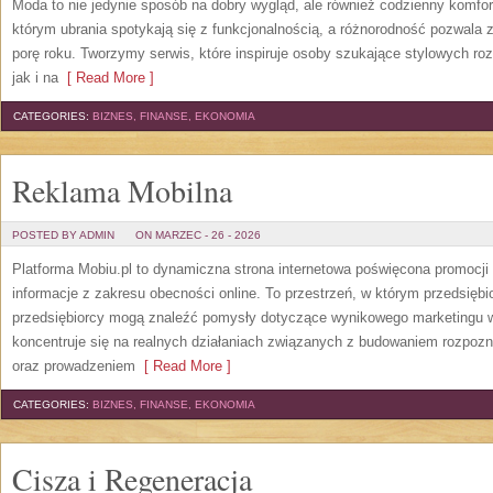
Moda to nie jedynie sposób na dobry wygląd, ale również codzienny komfor
którym ubrania spotykają się z funkcjonalnością, a różnorodność pozwala 
porę roku. Tworzymy serwis, które inspiruje osoby szukające stylowych ro
jak i na
[ Read More ]
CATEGORIES:
BIZNES, FINANSE, EKONOMIA
Reklama Mobilna
POSTED BY ADMIN
ON MARZEC - 26 - 2026
Platforma Mobiu.pl to dynamiczna strona internetowa poświęcona promocji o
informacje z zakresu obecności online. To przestrzeń, w którym przedsiębi
przedsiębiorcy mogą znaleźć pomysły dotyczące wynikowego marketingu w i
koncentruje się na realnych działaniach związanych z budowaniem rozpoz
oraz prowadzeniem
[ Read More ]
CATEGORIES:
BIZNES, FINANSE, EKONOMIA
Cisza i Regeneracja