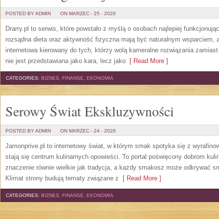
POSTED BY ADMIN
ON MARZEC - 25 - 2026
Drarry.pl to serwis, które powstało z myślą o osobach najlepiej funkcjonuj
rozsądna dieta oraz aktywność fizyczna mają być naturalnym wsparciem, a
internetowa kierowany do tych, którzy wolą kameralne rozwiązania zamiast 
nie jest przedstawiana jako kara, lecz jako
[ Read More ]
CATEGORIES:
BIZNES, FINANSE, EKONOMIA
Serowy Świat Ekskluzywności
POSTED BY ADMIN
ON MARZEC - 24 - 2026
Jamonprive.pl to internetowy świat, w którym smak spotyka się z wyrafin
stają się centrum kulinarnych opowieści. To portal poświęcony dobrom kul
znaczenie równie wielkie jak tradycja, a każdy smakosz może odkrywać sm
Klimat strony budują tematy związane z
[ Read More ]
CATEGORIES:
BIZNES, FINANSE, EKONOMIA