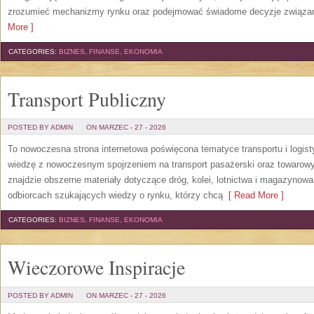
zrozumieć mechanizmy rynku oraz podejmować świadome decyzje związan
More ]
CATEGORIES:
BIZNES, FINANSE, EKONOMIA
Transport Publiczny
POSTED BY ADMIN
ON MARZEC - 27 - 2026
To nowoczesna strona internetowa poświęcona tematyce transportu i logist
wiedzę z nowoczesnym spojrzeniem na transport pasażerski oraz towarowy
znajdzie obszerne materiały dotyczące dróg, kolei, lotnictwa i magazynowa
odbiorcach szukających wiedzy o rynku, którzy chcą
[ Read More ]
CATEGORIES:
BIZNES, FINANSE, EKONOMIA
Wieczorowe Inspiracje
POSTED BY ADMIN
ON MARZEC - 27 - 2026