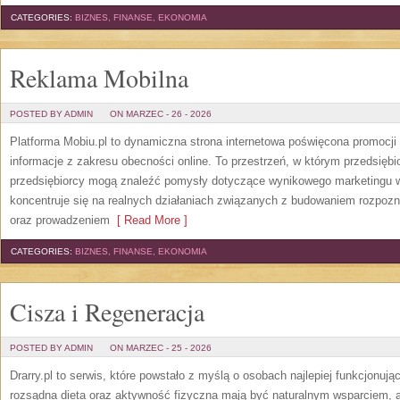
CATEGORIES:
BIZNES, FINANSE, EKONOMIA
Reklama Mobilna
POSTED BY ADMIN
ON MARZEC - 26 - 2026
Platforma Mobiu.pl to dynamiczna strona internetowa poświęcona promocji o
informacje z zakresu obecności online. To przestrzeń, w którym przedsiębi
przedsiębiorcy mogą znaleźć pomysły dotyczące wynikowego marketingu w i
koncentruje się na realnych działaniach związanych z budowaniem rozpoz
oraz prowadzeniem
[ Read More ]
CATEGORIES:
BIZNES, FINANSE, EKONOMIA
Cisza i Regeneracja
POSTED BY ADMIN
ON MARZEC - 25 - 2026
Drarry.pl to serwis, które powstało z myślą o osobach najlepiej funkcjonuj
rozsądna dieta oraz aktywność fizyczna mają być naturalnym wsparciem, a