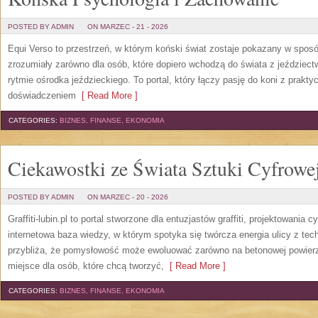
POSTED BY ADMIN
ON MARZEC - 21 - 2026
Equi Verso to przestrzeń, w którym koński świat zostaje pokazany w spos
zrozumiały zarówno dla osób, które dopiero wchodzą do świata z jeździectwe
rytmie ośrodka jeździeckiego. To portal, który łączy pasję do koni z prak
doświadczeniem
[ Read More ]
CATEGORIES:
BIZNES, FINANSE, EKONOMIA
Ciekawostki ze Świata Sztuki Cyfrowe
POSTED BY ADMIN
ON MARZEC - 20 - 2026
Graffiti-lubin.pl to portal stworzone dla entuzjastów graffiti, projektowania c
internetowa baza wiedzy, w którym spotyka się twórcza energia ulicy z te
przybliża, że pomysłowość może ewoluować zarówno na betonowej powierzch
miejsce dla osób, które chcą tworzyć,
[ Read More ]
CATEGORIES:
BIZNES, FINANSE, EKONOMIA