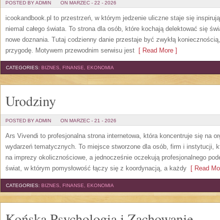
POSTED BY ADMIN
ON MARZEC - 22 - 2026
icookandbook.pl to przestrzeń, w którym jedzenie uliczne staje się inspi
niemal całego świata. To strona dla osób, które kochają delektować się świ
nowe doznania. Tutaj codzienny danie przestaje być zwykłą konieczności
przygodę. Motywem przewodnim serwisu jest
[ Read More ]
CATEGORIES:
BIZNES, FINANSE, EKONOMIA
Urodziny
POSTED BY ADMIN
ON MARZEC - 21 - 2026
Ars Vivendi to profesjonalna strona internetowa, która koncentruje się na 
wydarzeń tematycznych. To miejsce stworzone dla osób, firm i instytucji, 
na imprezy okolicznościowe, a jednocześnie oczekują profesjonalnego podej
świat, w którym pomysłowość łączy się z koordynacją, a każdy
[ Read Mor
CATEGORIES:
BIZNES, FINANSE, EKONOMIA
Końska Psychologia i Zachowanie