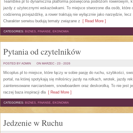
TeamBike.pl to dynamiczna platforma poświęcona podróżom rowerowym, kt
jazdy z użytecznymi wskazówkami. To miejsce stworzone dla osób, które c
codzienną przejażdżkę, a rower traktują nie wyłącznie jako narzędzie, lecz
Charakter serwisu budują tematy związane z
[ Read More ]
CATEGORIES:
BIZNES, FINANSE, EKONOMIA
Pytania od czytelników
POSTED BY ADMIN
ON MARZEC - 23 - 2026
Micoplus.pl to miejsce, które łączy w sobie pasję do ruchu, szybkości, sw
portal, na której spotykają się miłośnicy jazdy na rolkach, wrotek, jazdy re
zainteresowane narciarstwem, snowboardem oraz deskorolką. To nie jest je
raczej baza inspiracji dla
[ Read More ]
CATEGORIES:
BIZNES, FINANSE, EKONOMIA
Jedzenie w Ruchu