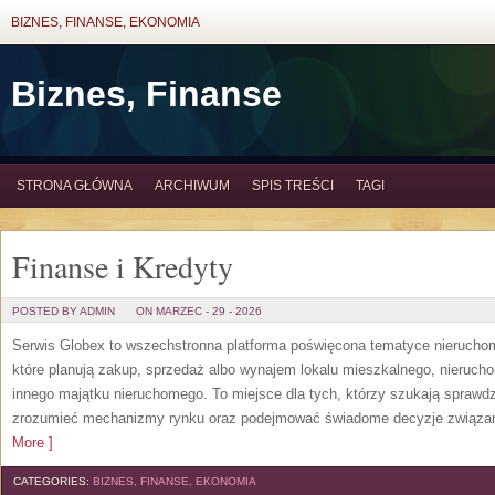
BIZNES, FINANSE, EKONOMIA
Biznes, Finanse
STRONA GŁÓWNA
ARCHIWUM
SPIS TREŚCI
TAGI
Finanse i Kredyty
POSTED BY ADMIN
ON MARZEC - 29 - 2026
Serwis Globex to wszechstronna platforma poświęcona tematyce nierucho
które planują zakup, sprzedaż albo wynajem lokalu mieszkalnego, nierucho
innego majątku nieruchomego. To miejsce dla tych, którzy szukają sprawdzo
zrozumieć mechanizmy rynku oraz podejmować świadome decyzje związan
More ]
CATEGORIES:
BIZNES, FINANSE, EKONOMIA