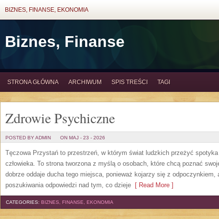
BIZNES, FINANSE, EKONOMIA
Biznes, Finanse
STRONA GŁÓWNA
ARCHIWUM
SPIS TREŚCI
TAGI
Zdrowie Psychiczne
POSTED BY ADMIN
ON MAJ - 23 - 2026
Tęczowa Przystań to przestrzeń, w którym świat ludzkich przeżyć spotyk
człowieka. To strona tworzona z myślą o osobach, które chcą poznać sw
dobrze oddaje ducha tego miejsca, ponieważ kojarzy się z odpoczynkiem, 
poszukiwania odpowiedzi nad tym, co dzieje
[ Read More ]
CATEGORIES:
BIZNES, FINANSE, EKONOMIA