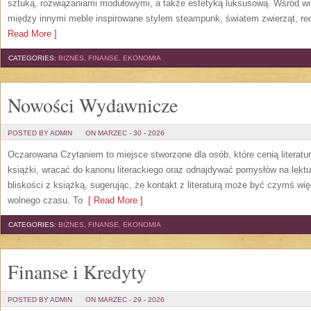
sztuką, rozwiązaniami modułowymi, a także estetyką luksusową. Wśród wi
między innymi meble inspirowane stylem steampunk, światem zwierząt, re
Read More ]
CATEGORIES:
BIZNES, FINANSE, EKONOMIA
Nowości Wydawnicze
POSTED BY ADMIN
ON MARZEC - 30 - 2026
Oczarowana Czytaniem to miejsce stworzone dla osób, które cenią literatu
książki, wracać do kanonu literackiego oraz odnajdywać pomysłów na lekt
bliskości z książką, sugerując, że kontakt z literaturą może być czymś wi
wolnego czasu. To
[ Read More ]
CATEGORIES:
BIZNES, FINANSE, EKONOMIA
Finanse i Kredyty
POSTED BY ADMIN
ON MARZEC - 29 - 2026