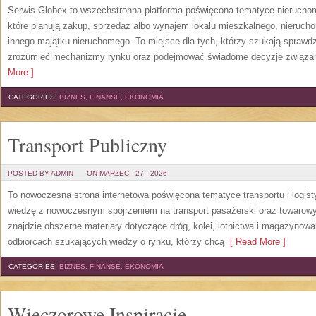
Serwis Globex to wszechstronna platforma poświęcona tematyce nierucho
które planują zakup, sprzedaż albo wynajem lokalu mieszkalnego, nierucho
innego majątku nieruchomego. To miejsce dla tych, którzy szukają sprawdzo
zrozumieć mechanizmy rynku oraz podejmować świadome decyzje związan
More ]
CATEGORIES:
BIZNES, FINANSE, EKONOMIA
Transport Publiczny
POSTED BY ADMIN
ON MARZEC - 27 - 2026
To nowoczesna strona internetowa poświęcona tematyce transportu i logist
wiedzę z nowoczesnym spojrzeniem na transport pasażerski oraz towarowy
znajdzie obszerne materiały dotyczące dróg, kolei, lotnictwa i magazynowa
odbiorcach szukających wiedzy o rynku, którzy chcą
[ Read More ]
CATEGORIES:
BIZNES, FINANSE, EKONOMIA
Wieczorowe Inspiracje