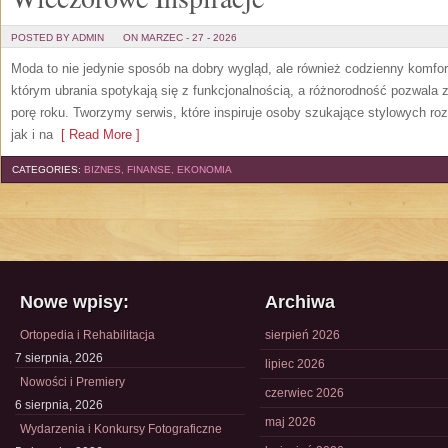
POSTED BY ADMIN
ON MARZEC - 27 - 2026
Moda to nie jedynie sposób na dobry wygląd, ale również codzienny komfor
którym ubrania spotykają się z funkcjonalnością, a różnorodność pozwala 
porę roku. Tworzymy serwis, które inspiruje osoby szukające stylowych ro
jak i na
[ Read More ]
CATEGORIES:
BIZNES, FINANSE, EKONOMIA
Nowe wpisy:
Archiwa
Ortopedia i Rehabilitacja
sierpień 2026
7 sierpnia, 2026
lipiec 2026
Nowości i Premiery
czerwiec 2026
6 sierpnia, 2026
maj 2026
Wydarzenia i Konkursy Fotograficzne