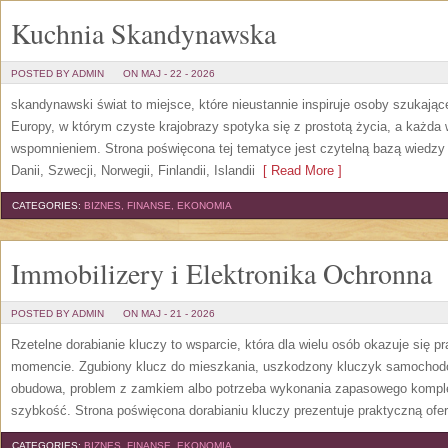
Kuchnia Skandynawska
POSTED BY ADMIN
ON MAJ - 22 - 2026
skandynawski świat to miejsce, które nieustannie inspiruje osoby szukają
Europy, w którym czyste krajobrazy spotyka się z prostotą życia, a każd
wspomnieniem. Strona poświęcona tej tematyce jest czytelną bazą wiedzy 
Danii, Szwecji, Norwegii, Finlandii, Islandii
[ Read More ]
CATEGORIES:
BIZNES, FINANSE, EKONOMIA
Immobilizery i Elektronika Ochronna
POSTED BY ADMIN
ON MAJ - 21 - 2026
Rzetelne dorabianie kluczy to wsparcie, która dla wielu osób okazuje się
momencie. Zgubiony klucz do mieszkania, uszkodzony kluczyk samochodowy
obudowa, problem z zamkiem albo potrzeba wykonania zapasowego kompletu
szybkość. Strona poświęcona dorabianiu kluczy prezentuje praktyczną ofe
CATEGORIES:
BIZNES, FINANSE, EKONOMIA