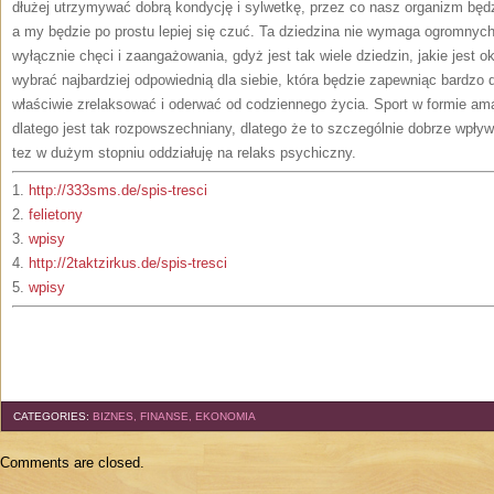
dłużej utrzymywać dobrą kondycję i sylwetkę, przez co nasz organizm będ
a my będzie po prostu lepiej się czuć. Ta dziedzina nie wymaga ogromnyc
wyłącznie chęci i zaangażowania, gdyż jest tak wiele dziedzin, jakie jest
wybrać najbardziej odpowiednią dla siebie, która będzie zapewniąc bardzo d
właściwie zrelaksować i oderwać od codziennego życia. Sport w formie ama
dlatego jest tak rozpowszechniany, dlatego że to szczególnie dobrze wpływa 
tez w dużym stopniu oddziałuję na relaks psychiczny.
1.
http://333sms.de/spis-tresci
2.
felietony
3.
wpisy
4.
http://2taktzirkus.de/spis-tresci
5.
wpisy
CATEGORIES:
BIZNES, FINANSE, EKONOMIA
Comments are closed.