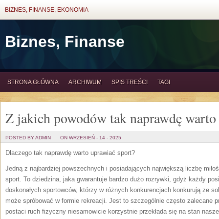
BIZNES, FINANSE, EKONOMIA
Biznes, Finanse
STRONA GŁÓWNA
ARCHIWUM
SPIS TREŚCI
TAGI
Z jakich powodów tak naprawdę warto 
POSTED BY ADMIN
ON WRZESIEŃ - 14 - 2025
Dlaczego tak naprawdę warto uprawiać sport?
Jedną z najbardziej powszechnych i posiadających największą liczbę miłośni
sport. To dziedzina, jaka gwarantuje bardzo dużo rozrywki, gdyż każdy po
doskonałych sportowców, którzy w różnych konkurencjach konkurują ze sob
może spróbować w formie rekreacji. Jest to szczególnie często zalecane pr
postaci ruch fizyczny niesamowicie korzystnie przekłada się na stan nasz