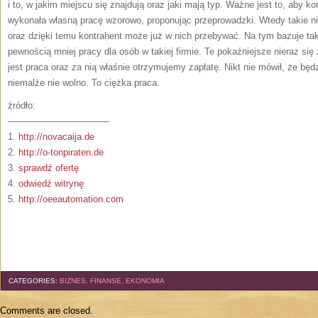
i to, w jakim miejscu się znajdują oraz jaki mają typ. Ważne jest to, aby 
wykonała własną pracę wzorowo, proponując przeprowadzki. Wtedy takie
oraz dzięki temu kontrahent może już w nich przebywać. Na tym bazuje ta
pewnością mniej pracy dla osób w takiej firmie. Te pokaźniejsze nieraz się 
jest praca oraz za nią właśnie otrzymujemy zapłatę. Nikt nie mówił, że będz
niemalże nie wolno. To ciężka praca.
źródło:
———————————
1.
http://novacaija.de
2.
http://o-tonpiraten.de
3.
sprawdź ofertę
4.
odwiedź witrynę
5.
http://oeeautomation.com
CATEGORIES:
BIZNES, FINANSE, EKONOMIA
Comments are closed.