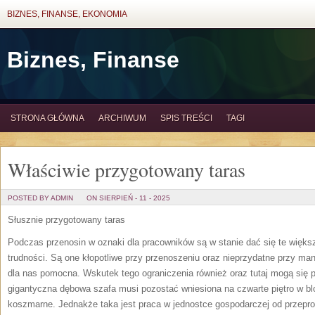
BIZNES, FINANSE, EKONOMIA
Biznes, Finanse
STRONA GŁÓWNA
ARCHIWUM
SPIS TREŚCI
TAGI
Właściwie przygotowany taras
POSTED BY ADMIN
ON SIERPIEŃ - 11 - 2025
Słusznie przygotowany taras
Podczas przenosin w oznaki dla pracowników są w stanie dać się te więks
trudności. Są one kłopotliwe przy przenoszeniu oraz nieprzydatne przy ma
dla nas pomocna. Wskutek tego ograniczenia również oraz tutaj mogą się 
gigantyczna dębowa szafa musi pozostać wniesiona na czwarte piętro w blo
koszmarne. Jednakże taka jest praca w jednostce gospodarczej od przepro