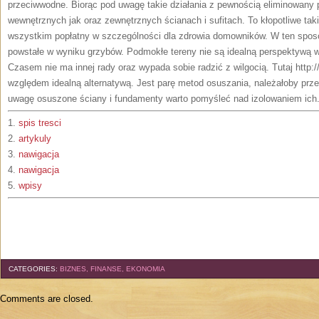
przeciwwodne. Biorąc pod uwagę takie działania z pewnością eliminowany 
wewnętrznych jak oraz zewnętrznych ścianach i sufitach. To kłopotliwe tak
wszystkim popłatny w szczególności dla zdrowia domowników. W ten sposó
powstałe w wyniku grzybów. Podmokłe tereny nie są idealną perspektywą
Czasem nie ma innej rady oraz wypada sobie radzić z wilgocią. Tutaj http:/
względem idealną alternatywą. Jest parę metod osuszania, należałoby prze
uwagę osuszone ściany i fundamenty warto pomyśleć nad izolowaniem ich
1.
spis tresci
2.
artykuly
3.
nawigacja
4.
nawigacja
5.
wpisy
CATEGORIES:
BIZNES, FINANSE, EKONOMIA
Comments are closed.