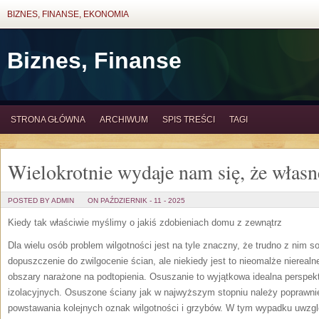
BIZNES, FINANSE, EKONOMIA
Biznes, Finanse
STRONA GŁÓWNA
ARCHIWUM
SPIS TREŚCI
TAGI
Wielokrotnie wydaje nam się, że włas
POSTED BY ADMIN
ON PAŹDZIERNIK - 11 - 2025
Kiedy tak właściwie myślimy o jakiś zdobieniach domu z zewnątrz
Dla wielu osób problem wilgotności jest na tyle znaczny, że trudno z nim so
dopuszczenie do zwilgocenie ścian, ale niekiedy jest to nieomalże nierealn
obszary narażone na podtopienia. Osuszanie to wyjątkowa idealna perspe
izolacyjnych. Osuszone ściany jak w najwyższym stopniu należy poprawnie
powstawania kolejnych oznak wilgotności i grzybów. W tym wypadku uwzglę