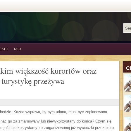
EŚCI
TAGI
akim większość kurortów oraz
C
 turystykę przeżywa
obędzie. Każda wyprawa, by była udana, musi być zaplanowana
uznać go za zmarnowany lub niewykorzystany do końca? Czym się
 jeśli nie korzystamy ze zorganizowanej już wycieczki przez biuro