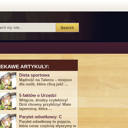
IEKAWE ARTYKULY:
Dieta sportowa
Mądrość na Talerzu – miejsce
dla osób, które chcą jeść ...
5 faktów o Urzędzi
Witajcie, drodzy czytelnicy!
Dziś chcemy przybliżyć ⁣Wam ​
tajemnicę,⁤ która ...
Parytet odsetkowy: C
Parytet odsetkowy to pojęcie,
które coraz częściej słyszymy w