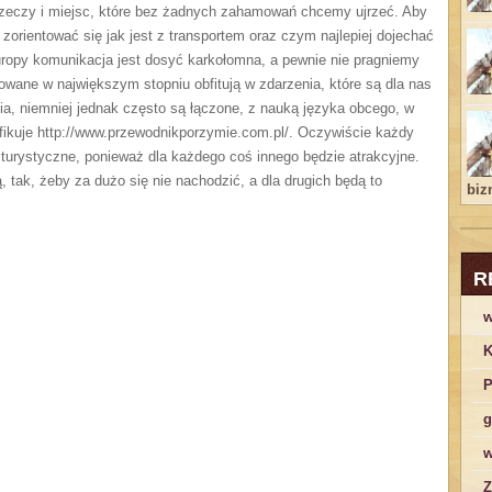
 rzeczy i miejsc, które bez żadnych zahamowań chcemy ujrzeć. Aby
 zorientować się jak jest z transportem oraz czym najlepiej dojechać
ropy komunikacja jest dosyć karkołomna, a pewnie nie pragniemy
wane w największym stopniu obfitują w zdarzenia, które są dla nas
ia, niemniej jednak często są łączone, z nauką języka obcego, w
yfikuje http://www.przewodnikporzymie.com.pl/. Oczywiście każdy
e turystyczne, ponieważ dla każdego coś innego będzie atrakcyjne.
, tak, żeby za dużo się nie nachodzić, a dla drugich będą to
bizn
.
R
w
K
P
g
w
Z