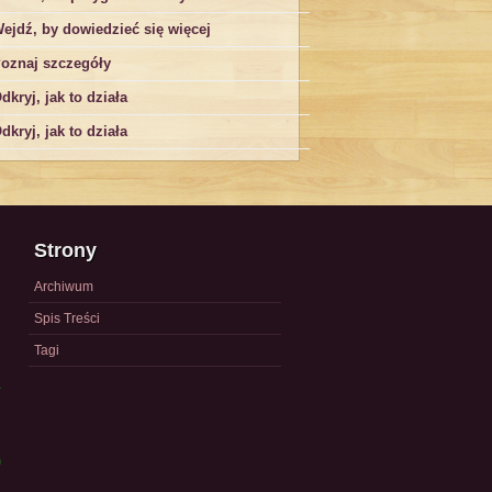
ejdź, by dowiedzieć się więcej
oznaj szczegóły
dkryj, jak to działa
dkryj, jak to działa
Strony
Archiwum
Spis Treści
Tagi
a
)