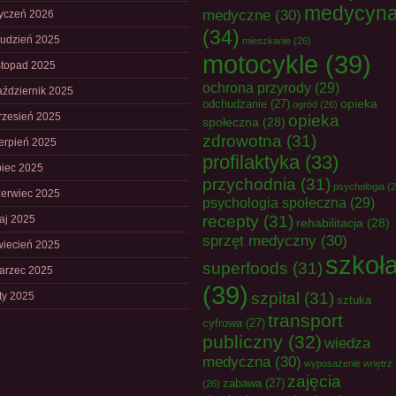
medycyn
medyczne
(30)
tyczeń 2026
(34)
rudzień 2025
mieszkanie
(26)
motocykle
(39)
istopad 2025
ochrona przyrody
(29)
aździernik 2025
opieka
odchudzanie
(27)
ogród
(26)
rzesień 2025
opieka
społeczna
(28)
zdrowotna
(31)
ierpień 2025
profilaktyka
(33)
piec 2025
przychodnia
(31)
psychologia
(2
zerwiec 2025
psychologia społeczna
(29)
recepty
(31)
aj 2025
rehabilitacja
(28)
sprzęt medyczny
(30)
wiecień 2025
szkoł
superfoods
(31)
arzec 2025
(39)
szpital
(31)
uty 2025
sztuka
transport
cyfrowa
(27)
publiczny
(32)
wiedza
medyczna
(30)
wyposażenie wnętrz
zajęcia
zabawa
(27)
(26)