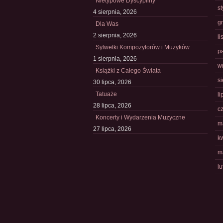
Nietypowe Dyscypliny
s
4 sierpnia, 2026
g
Dla Was
2 sierpnia, 2026
l
Sylwetki Kompozytorów i Muzyków
p
1 sierpnia, 2026
w
Książki z Całego Świata
s
30 lipca, 2026
Tatuaże
li
28 lipca, 2026
c
Koncerty i Wydarzenia Muzyczne
m
27 lipca, 2026
k
m
l