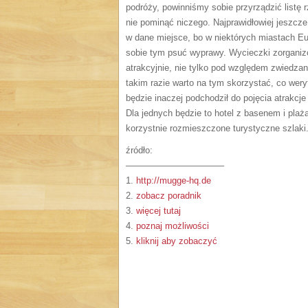
podróży, powinniśmy sobie przyrządzić listę
nie pominąć niczego. Najprawidłowiej jeszcze
w dane miejsce, bo w niektórych miastach Eu
sobie tym psuć wyprawy. Wycieczki zorganizo
atrakcyjnie, nie tylko pod względem zwiedzan
takim razie warto na tym skorzystać, co wer
będzie inaczej podchodził do pojęcia atrakcj
Dla jednych będzie to hotel z basenem i plażą
korzystnie rozmieszczone turystyczne szlaki
źródło:
———————————
1.
http://mugge-hq.de
2.
zobacz poradnik
3.
więcej tutaj
4.
poznaj możliwości
5.
kliknij aby zobaczyć