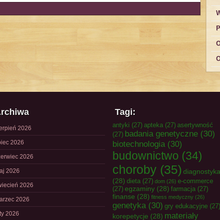
W
P
O
O
rchiwa
Tagi:
antyki
(27)
apteka
(27)
asertywność
ierpień 2026
badania genetyczne
(30)
(27)
piec 2026
biotechnologia
(30)
budownictwo
(34)
zerwiec 2026
choroby
(35)
aj 2026
diagnostyk
(28)
dieta
(27)
e-commerce
dom
(26)
wiecień 2026
egzaminy
(28)
(27)
farmacja
(27)
finanse
(28)
fitness medyczny
(26)
arzec 2026
genetyka
(30)
gry edukacyjne
(27
uty 2026
materiały
korepetycje
(28)