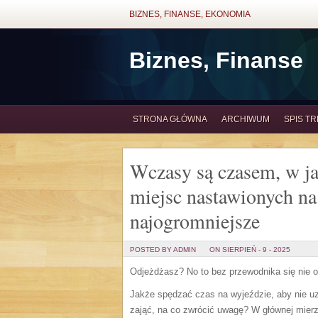
BIZNES, FINANSE, EKONOMIA
Biznes, Finanse
STRONA GŁÓWNA
ARCHIWUM
SPIS TR
Wczasy są czasem, w j
miejsc nastawionych na
najogromniejsze
POSTED BY ADMIN
ON SIERPIEŃ - 9 - 2025
Odjeżdżasz? No to bez przewodnika się nie 
Jakże spędzać czas na wyjeździe, aby nie 
zająć, na co zwrócić uwagę? W głównej mierze