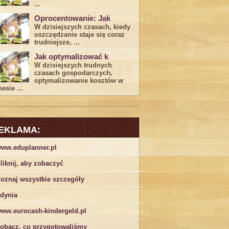
...
Oprocentowanie: Jak
W dzisiejszych czasach, kiedy
‍oszczędzanie​ staje się coraz
trudniejsze,⁣ ...
Jak optymalizować k
W dzisiejszych trudnych⁤
czasach gospodarczych,
optymalizowanie ‌kosztów w
esie ...
EKLAMA:
ww.eduplanner.pl
liknij, aby zobaczyć
oznaj wszystkie szczegóły
dynia
ww.eurocash-kindergeld.pl
obacz, co przygotowaliśmy