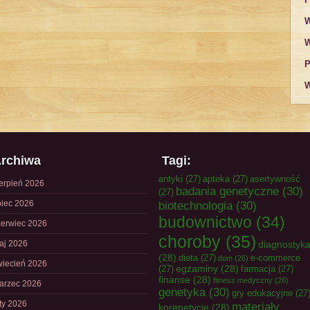
W
W
P
W
rchiwa
Tagi:
antyki
(27)
apteka
(27)
asertywność
ierpień 2026
badania genetyczne
(30)
(27)
piec 2026
biotechnologia
(30)
budownictwo
(34)
zerwiec 2026
choroby
(35)
aj 2026
diagnostyk
(28)
dieta
(27)
e-commerce
dom
(26)
wiecień 2026
egzaminy
(28)
(27)
farmacja
(27)
finanse
(28)
fitness medyczny
(26)
arzec 2026
genetyka
(30)
gry edukacyjne
(27
uty 2026
materiały
korepetycje
(28)