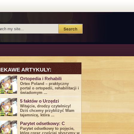
IEKAWE ARTYKULY:
Ortopedia i Rehabili
Ortex Poland – praktyczny
portal o ortopedii, rehabilitacji i
świadomym ...
5 faktów o Urzędzi
Witajcie, drodzy czytelnicy!
Dziś chcemy przybliżyć ⁣Wam ​
tajemnicę,⁤ która ...
Parytet odsetkowy: C
Parytet odsetkowy to pojęcie,
które coraz częściej słyszymy w