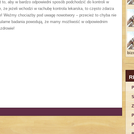
 to, aby w bardzo odpowiedni sposób podchodzić do kontroli w
e, że jeżeli wchodzi w rachubę kontrola lekarska, to często zdarza
obre! Weźmy chociażby pod uwagę nowotwory – przecież to chyba nie
egularne badania powodują, że mamy możliwość w odpowiednim
 zdrowie!
bizn
R
P
S
Z
P
P
P