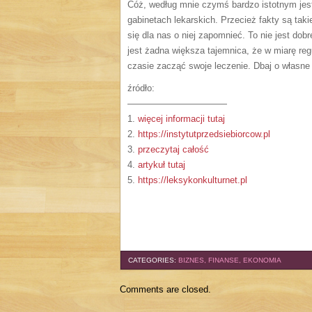
Cóż, według mnie czymś bardzo istotnym jest
gabinetach lekarskich. Przecież fakty są taki
się dla nas o niej zapomnieć. To nie jest d
jest żadna większa tajemnica, że w miarę r
czasie zacząć swoje leczenie. Dbaj o własne
źródło:
———————————
1.
więcej informacji tutaj
2.
https://instytutprzedsiebiorcow.pl
3.
przeczytaj całość
4.
artykuł tutaj
5.
https://leksykonkulturnet.pl
CATEGORIES:
BIZNES, FINANSE, EKONOMIA
Comments are closed.