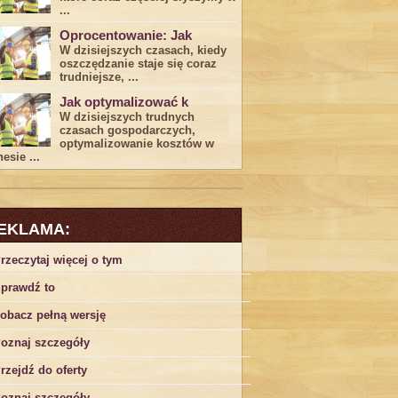
...
Oprocentowanie: Jak
W dzisiejszych czasach, kiedy
‍oszczędzanie​ staje się coraz
trudniejsze,⁣ ...
Jak optymalizować k
W dzisiejszych trudnych⁤
czasach gospodarczych,
optymalizowanie ‌kosztów w
esie ...
EKLAMA:
rzeczytaj więcej o tym
prawdź to
obacz pełną wersję
oznaj szczegóły
rzejdź do oferty
oznaj szczegóły