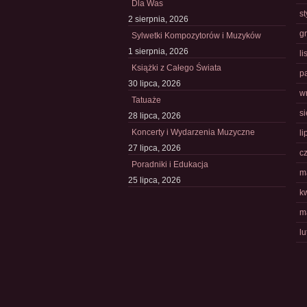
Dla Was
s
2 sierpnia, 2026
g
Sylwetki Kompozytorów i Muzyków
1 sierpnia, 2026
l
Książki z Całego Świata
p
30 lipca, 2026
w
Tatuaże
s
28 lipca, 2026
Koncerty i Wydarzenia Muzyczne
li
27 lipca, 2026
c
Poradniki i Edukacja
m
25 lipca, 2026
k
m
l