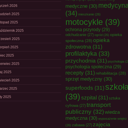
medycyn
medyczne
(30)
tyczeń 2026
(34)
rudzień 2025
mieszkanie
(26)
motocykle
(39)
istopad 2025
ochrona przyrody
(29)
aździernik 2025
opieka
odchudzanie
(27)
ogród
(26)
rzesień 2025
opieka
społeczna
(28)
zdrowotna
(31)
ierpień 2025
profilaktyka
(33)
piec 2025
przychodnia
(31)
psychologia
(2
zerwiec 2025
psychologia społeczna
(29)
recepty
(31)
aj 2025
rehabilitacja
(28)
sprzęt medyczny
(30)
wiecień 2025
szkoł
superfoods
(31)
arzec 2025
(39)
szpital
(31)
uty 2025
sztuka
transport
cyfrowa
(27)
publiczny
(32)
wiedza
medyczna
(30)
wyposażenie wnętrz
zajęcia
zabawa
(27)
(26)