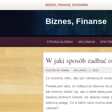
BIZNES, FINANSE, EKONOMIA
Biznes, Finanse
STRONA GŁÓWNA
ARCHIWUM
SPIS TR
W jaki sposób zadbać o
POSTED BY ADMIN
ON LIPIEC - 1 - 2025
Co możemy robić, aby być zdrowszymi osob
Prawda jest taka, że zwłaszcza obecnie nie je
tak musimy starać się, aby o wiele lepiej po
bardziej istotnych kwestii, niż właśnie swoj
większą uwagę. Co w takim razie można powi
zdrowie?